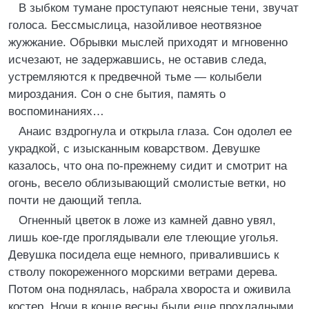
В зыбком тумане проступают неясные тени, звучат
голоса. Бессмыслица, назойливое неотвязное
жужжание. Обрывки мыслей приходят и мгновенно
исчезают, не задержавшись, не оставив следа,
устремляются к предвечной тьме — колыбели
мироздания. Сон о сне бытия, память о
воспоминаниях…
Анаис вздрогнула и открыла глаза. Сон одолел ее
украдкой, с изысканным коварством. Девушке
казалось, что она по-прежнему сидит и смотрит на
огонь, весело облизывающий смолистые ветки, но
почти не дающий тепла.
Огненный цветок в ложе из камней давно увял,
лишь кое-где проглядывали еле тлеющие уголья.
Девушка посидела еще немного, привалившись к
стволу покореженного морскими ветрами дерева.
Потом она поднялась, набрала хвороста и оживила
костер. Ночи в конце весны были еще прохладными.