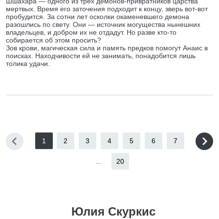
Шшахара — одного из трех демонов-привратников царства
мертвых. Время его заточения подходит к концу, зверь вот-вот
пробудится. За сотни лет осколки окаменевшего демона
разошлись по свету. Они — источник могущества нынешних
владельцев, и добром их не отдадут. Но разве кто-то
собирается об этом просить?
Зов крови, магическая сила и память предков помогут Анаис в
поисках. Находчивости ей не занимать, понадобится лишь
толика удачи.
1
2
3
4
5
6
7
...
20
Юлия Скуркис