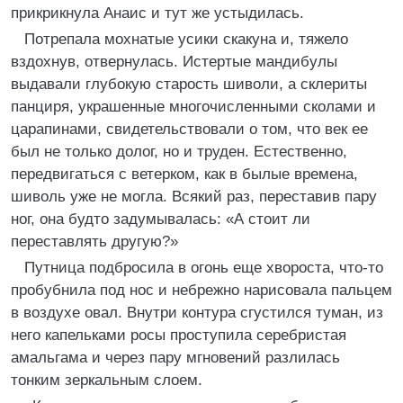
прикрикнула Анаис и тут же устыдилась.
Потрепала мохнатые усики скакуна и, тяжело
вздохнув, отвернулась. Истертые мандибулы
выдавали глубокую старость шиволи, а склериты
панциря, украшенные многочисленными сколами и
царапинами, свидетельствовали о том, что век ее
был не только долог, но и труден. Естественно,
передвигаться с ветерком, как в былые времена,
шиволь уже не могла. Всякий раз, переставив пару
ног, она будто задумывалась: «А стоит ли
переставлять другую?»
Путница подбросила в огонь еще хвороста, что-то
пробубнила под нос и небрежно нарисовала пальцем
в воздухе овал. Внутри контура сгустился туман, из
него капельками росы проступила серебристая
амальгама и через пару мгновений разлилась
тонким зеркальным слоем.