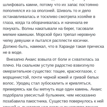
шлифовать камни, потому что их запас постоянно
пополнялся из-за оползней. Шиволь то и дело
останавливалась и тоскливо смотрела хозяйке в
глаза, когда та оборачивалась и начинала ее
понукать. Волны накатывали на берег, тасовали
мелкие камешки. Морской бриз трепал неровную
челку девушки и пытался расплести косички.
Должно быть, намекал, что в Харанде такая прическа
не в моде.
Внезапно Анаис взвыла от боли и схватилась за
плечо. На скальном уступе радостно взвизгнуло
омерзительное существо: тощее, красноглазое, с
морщинистой, почти черной кожей и гривой белых
волос. Уродец стал зубоскалить и кривляться,
примеряясь как бы метнуть еще один камень. Анаис
подобрала увесистый булыжник, чем несказанно
позабавила пакостника. Существо повернулось к ней