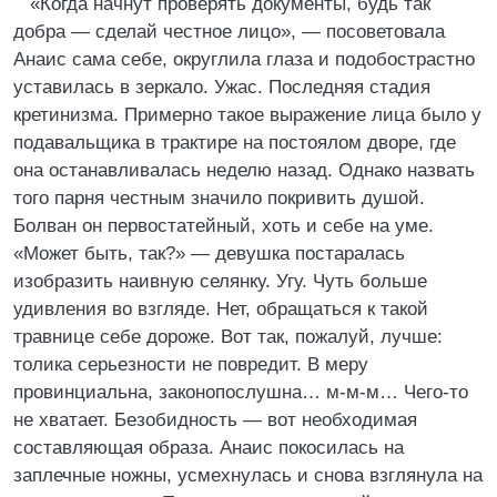
«Когда начнут проверять документы, будь так
добра — сделай честное лицо», — посоветовала
Анаис сама себе, округлила глаза и подобострастно
уставилась в зеркало. Ужас. Последняя стадия
кретинизма. Примерно такое выражение лица было у
подавальщика в трактире на постоялом дворе, где
она останавливалась неделю назад. Однако назвать
того парня честным значило покривить душой.
Болван он первостатейный, хоть и себе на уме.
«Может быть, так?» — девушка постаралась
изобразить наивную селянку. Угу. Чуть больше
удивления во взгляде. Нет, обращаться к такой
травнице себе дороже. Вот так, пожалуй, лучше:
толика серьезности не повредит. В меру
провинциальна, законопослушна… м-м-м… Чего-то
не хватает. Безобидность — вот необходимая
составляющая образа. Анаис покосилась на
заплечные ножны, усмехнулась и снова взглянула на