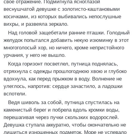
свое отражение. Подмигнула ясноглазой
веснушчатой девушке с золотисто-каштановыми
косичками, из которых выбивались непослушные
вихры, и развеяла зеркало.
Над головой защебетали ранние пташки. Голодный
желудок попытался добавить некую изюминку в этот
многоголосый хор, но ничего, кроме непристойного
урчания, у него не вышло.
Когда горизонт посветлел, путница поднялась,
отряхнула с одежды прошлогоднюю хвою и глубоко
вдохнула, как перед прыжком в воду. Волнение не
улеглось, напротив: сердце зачастило, а ладошки
вспотели.
Ведя шиволь за собой, путница спустилась на
каменистый берег и побрела вдоль кромки воды,
перешагивая через пучки скользких водорослей.
Девушка ступала аккуратно, чтобы окончательно не
лишиться изношенных подметок. Море не успевало