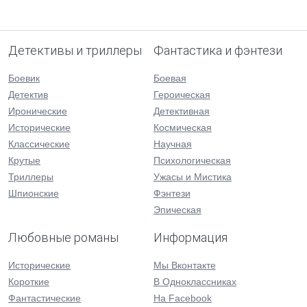
Детективы и триллеры
Фантастика и фэнтези
Боевик
Боевая
Детектив
Героическая
Иронические
Детективная
Исторические
Космическая
Классические
Научная
Крутые
Психологическая
Триллеры
Ужасы и Мистика
Шпионские
Фэнтези
Эпическая
Любовные романы
Информация
Исторические
Мы Вконтакте
Короткие
В Одноклассниках
Фантастические
На Facebook