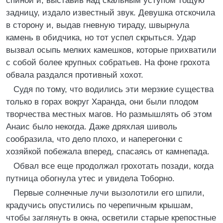
спиной и, выставив над скальным уступом тощую
задницу, издало известный звук. Девушка отскочила
в сторону и, выдав гневную тираду, швырнула
камень в обидчика, но тот успел скрыться. Удар
вызвал осыпь мелких камешков, которые прихватили
с собой более крупных собратьев. На фоне грохота
обвала раздался противный хохот.
Судя по тому, что водились эти мерзкие существа
только в горах вокруг Харанда, они были плодом
творчества местных магов. Но размышлять об этом
Анаис было некогда. Даже дряхлая шиволь
сообразила, что дело плохо, и наперегонки с
хозяйкой побежала вперед, спасаясь от камнепада.
Обвал все еще продолжал грохотать позади, когда
путница обогнула утес и увидела Тоборно.
Первые солнечные лучи вызолотили его шпили,
крадучись опустились по черепичным крышам,
чтобы заглянуть в окна, осветили старые крепостные