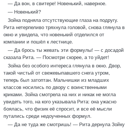
— Да вон, в свитере! Новенький, наверное.
— Новенький?
Зойка подняла отсутствующие глаза на подругу.
Рита нетерпеливо тряхнула головой, снова глянула в
окно и увидела, что новенький отделился от
компании и пошёл к лестнице.
— Да брось ты жевать эти формулы! — с досадой
сказала Рита. — Посмотри скорее, а то уйдет!
Зойка без особого интереса глянула в окно. Двор,
такой чистый от свежевыпавшего снега утром,
теперь был затоптан. Мальчишки из младших
классов носились по двору с воинственными
криками. Зойка смотрела на них и никак не могла
увидеть того, на кого указывала Рита: она ужасно
боялась, что физик её спросит, и все её мысли
путались среди недоученных формул.
— Да не туда же смотришь! — Рита дернула Зойку