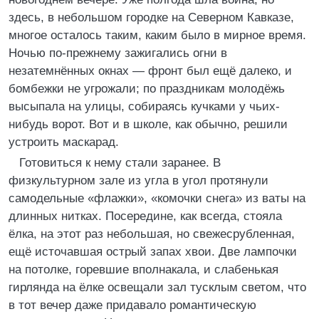
здесь, в небольшом городке на Северном Кавказе,
многое осталось таким, каким было в мирное время.
Ночью по-прежнему зажигались огни в
незатемнённых окнах — фронт был ещё далеко, и
бомбежки не угрожали; по праздникам молодёжь
высыпала на улицы, собираясь кучками у чьих-
нибудь ворот. Вот и в школе, как обычно, решили
устроить маскарад.
Готовиться к нему стали заранее. В
физкультурном зале из угла в угол протянули
самодельные «флажки», «комочки снега» из ваты на
длинных нитках. Посередине, как всегда, стояла
ёлка, на этот раз небольшая, но свежесрубленная,
ещё источавшая острый запах хвои. Две лампочки
на потолке, горевшие вполнакала, и слабенькая
гирлянда на ёлке освещали зал тусклым светом, что
в тот вечер даже придавало романтическую