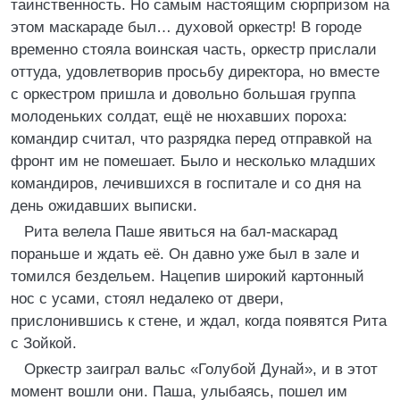
таинственность. Но самым настоящим сюрпризом на
этом маскараде был… духовой оркестр! В городе
временно стояла воинская часть, оркестр прислали
оттуда, удовлетворив просьбу директора, но вместе
с оркестром пришла и довольно большая группа
молоденьких солдат, ещё не нюхавших пороха:
командир считал, что разрядка перед отправкой на
фронт им не помешает. Было и несколько младших
командиров, лечившихся в госпитале и со дня на
день ожидавших выписки.
Рита велела Паше явиться на бал-маскарад
пораньше и ждать её. Он давно уже был в зале и
томился бездельем. Нацепив широкий картонный
нос с усами, стоял недалеко от двери,
прислонившись к стене, и ждал, когда появятся Рита
с Зойкой.
Оркестр заиграл вальс «Голубой Дунай», и в этот
момент вошли они. Паша, улыбаясь, пошел им