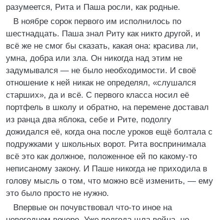
разумеется, Рита и Паша росли, как родные.
В ноябре сорок первого им исполнилось по
шестнадцать. Паша знал Риту как никто другой, и
всё же не смог бы сказать, какая она: красива ли,
умна, добра или зла. Он никогда над этим не
задумывался — не было необходимости. И своё
отношение к ней никак не определял, «слушался
старших», да и всё. С первого класса носил её
портфель в школу и обратно, на перемене доставал
из ранца два яблока, себе и Рите, подолгу
дожидался её, когда она после уроков ещё болтала с
подружками у школьных ворот. Рита воспринимала
всё это как должное, положенное ей по какому-то
неписаному закону. И Паше никогда не приходила в
голову мысль о том, что можно всё изменить, — ему
это было просто не нужно.
Впервые он почувствовал что-то иное на
новогоднем вечере. Уже полгода шла война, но