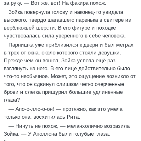
за руку. — Вот же, вот! На факира похож.
Зойка повернула голову и наконец-то увидела
высокого, твердо шагавшего паренька в свитере из
верблюжьей шерсти. В его фигуре и походке
чувствовалась сила уверенного в себе человека.
Парнишка уже приблизился к двери и был метрах
в трех от окна, около которого стояли девушки.
Прежде чем он вошел, Зойка успела ещё раз
взглянуть на него. В его лице действительно было
что-то необычное. Может, это ощущение возникло от
того, что он сдвинул слишком четко очерченные
брови и слегка прищурил большие удлиненные
глаза?
— Апо-о-лло-о-он! — протяжно, как это умела
только она, восхитилась Рита.
— Ничуть не похож, — меланхолично возразила
Зойка. — У Аполлона были голубые глаза,