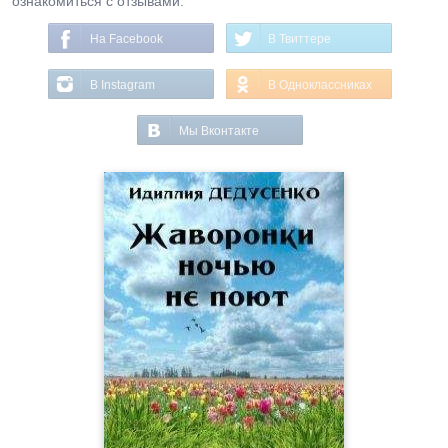
ознакомиться с отзывами.
На Facebook
В Твиттере
В Instagram
В Одноклассниках
Мы Вконтакте