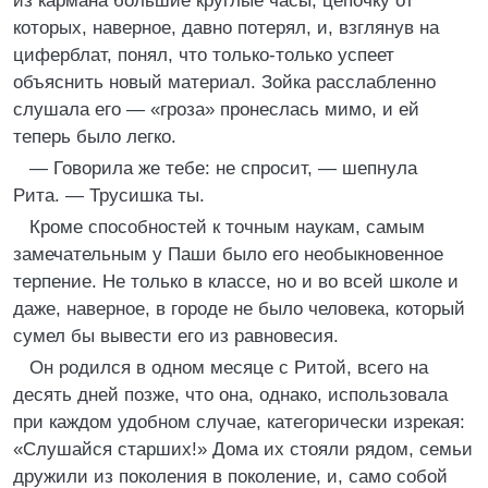
из кармана большие круглые часы, цепочку от
которых, наверное, давно потерял, и, взглянув на
циферблат, понял, что только-только успеет
объяснить новый материал. Зойка расслабленно
слушала его — «гроза» пронеслась мимо, и ей
теперь было легко.
— Говорила же тебе: не спросит, — шепнула
Рита. — Трусишка ты.
Кроме способностей к точным наукам, самым
замечательным у Паши было его необыкновенное
терпение. Не только в классе, но и во всей школе и
даже, наверное, в городе не было человека, который
сумел бы вывести его из равновесия.
Он родился в одном месяце с Ритой, всего на
десять дней позже, что она, однако, использовала
при каждом удобном случае, категорически изрекая:
«Слушайся старших!» Дома их стояли рядом, семьи
дружили из поколения в поколение, и, само собой