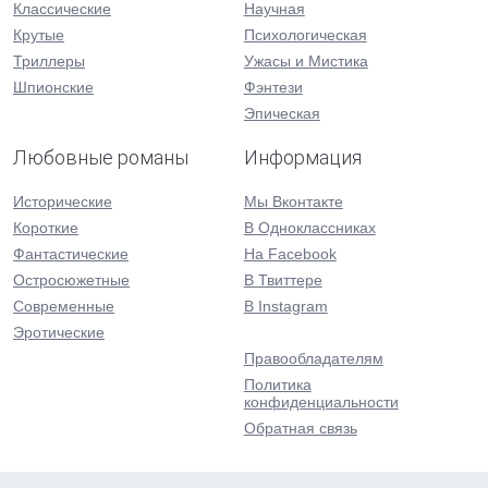
Классические
Научная
Крутые
Психологическая
Триллеры
Ужасы и Мистика
Шпионские
Фэнтези
Эпическая
Любовные романы
Информация
Исторические
Мы Вконтакте
Короткие
В Одноклассниках
Фантастические
На Facebook
Остросюжетные
В Твиттере
Современные
В Instagram
Эротические
Правообладателям
Политика
конфиденциальности
Обратная связь