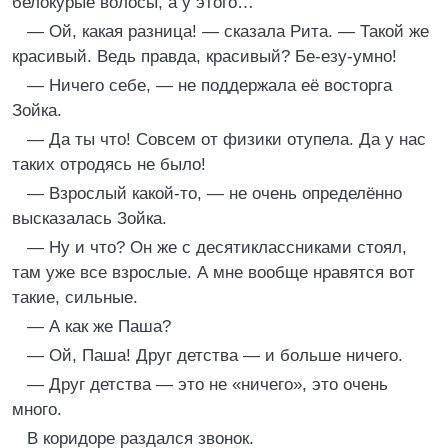
белокурые волосы, а у этого…
— Ой, какая разница! — сказала Рита. — Такой же
красивый. Ведь правда, красивый? Бе-езу-умно!
— Ничего себе, — не поддержала её восторга
Зойка.
— Да ты что! Совсем от физики отупела. Да у нас
таких отродясь не было!
— Взрослый какой-то, — не очень определённо
высказалась Зойка.
— Ну и что? Он же с десятиклассниками стоял,
там уже все взрослые. А мне вообще нравятся вот
такие, сильные.
— А как же Паша?
— Ой, Паша! Друг детства — и больше ничего.
— Друг детства — это не «ничего», это очень
много.
В коридоре раздался звонок.