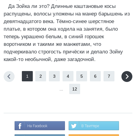
Да Зойка ли это? Длинные каштановые косы
распущены, волосы уложены на манер барышень из
девятнадцатого века. Тёмно-синее шерстяное
платье, в котором она ходила на занятия, было
теперь украшено белым, в синий горошек
воротником и такими же манжетами, что
подчеркивало строгость причёски и делало Зойку
какой-то необычной, даже загадочной.
1
2
3
4
5
6
7
...
12
На Facebook
В Твиттере