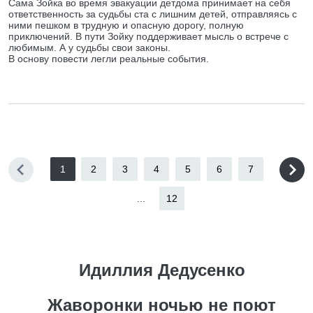
Сама Зойка во время эвакуации детдома принимает на себя
ответственность за судьбы ста с лишним детей, отправляясь с
ними пешком в трудную и опасную дорогу, полную
приключений. В пути Зойку поддерживает мысль о встрече с
любимым. А у судьбы свои законы.
В основу повести легли реальные события.
1
2
3
4
5
6
7
...
12
Идиллия Дедусенко
Жаворонки ночью не поют