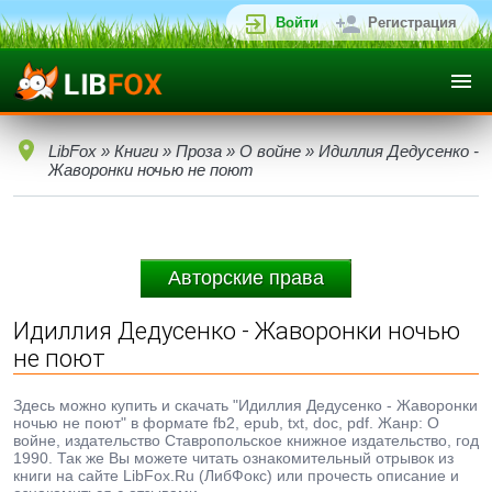
Войти
Регистрация
LibFox
»
Книги
»
Проза
»
О войне
» Идиллия Дедусенко -
Жаворонки ночью не поют
Авторские права
Идиллия Дедусенко - Жаворонки ночью
не поют
Здесь можно купить и скачать "Идиллия Дедусенко - Жаворонки
ночью не поют" в формате fb2, epub, txt, doc, pdf. Жанр: О
войне, издательство Ставропольское книжное издательство, год
1990. Так же Вы можете читать ознакомительный отрывок из
книги на сайте LibFox.Ru (ЛибФокс) или прочесть описание и