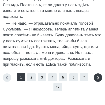
Леонидъ Платонычъ, если долго у насъ здѣсь
изволите остаться, то можно для васъ повара
подыскать.
— Не надо, — отрицательно покачалъ головой
Сухумовъ. — Я нездоровъ. Теперь аппетита у меня
почти совсѣмъ не бываетъ. Буду доволенъ тѣмъ что
у васъ сумѣютъ состряпать, только-бы была
питательная ѣда. Кусокъ мяса, яйца, супъ, щи или
похлебка — вотъ съ меня и довольно. Но я васъ
попрошу разыскать мнѣ доктора… Разыскать и
пригласить, если есть здѣсь такой поблизости.
1
2
3
4
5
6
7
...
42