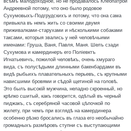
всѣмъ малодоходное, но не продавалось Клеопатрой
Андреевной потому, что оно было родовое
Сухумовыхъ-Подгрудскихъ и потому, что она сама
привыкла въ немъ жить со своими двумя
приживалками-старухами и нѣсколькими собаками
таксами, которыя звались у ней человѣчьими
именами: Груша, Ваня, Павля, Маня. Шелъ сзади
Сухумова и камердинеръ его Поліевктъ
Игнатьевичъ, пожилой человѣкъ, очень хмураго
вида, съ полусѣдыми длинными бакенбардами въ
видѣ рыбьихъ плавательныхъ перьевъ, съ крупными
нависшими бровями и сѣдой щетиной на головѣ.
Это былъ высокій мужчина, неладно скроенный, но
крѣпко сшитый, какъ говорится, одѣтый въ черный
пиджакъ, съ серебряной часовой цѣпочкой по
жилету, при чемъ при взглядѣ на камердинера
особенно рѣзко бросались въ глаза его необычайно
громадныхъ размѣровъ ступни съ выступающими