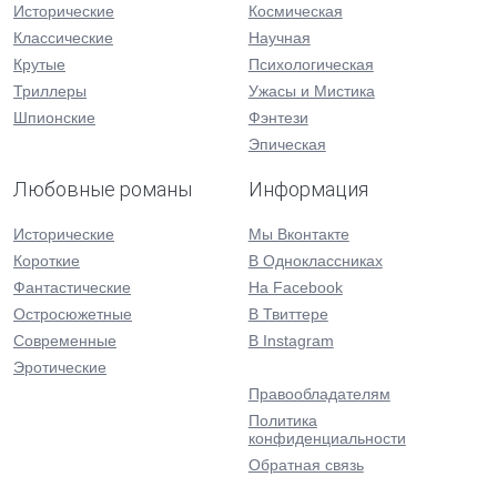
Исторические
Космическая
Классические
Научная
Крутые
Психологическая
Триллеры
Ужасы и Мистика
Шпионские
Фэнтези
Эпическая
Любовные романы
Информация
Исторические
Мы Вконтакте
Короткие
В Одноклассниках
Фантастические
На Facebook
Остросюжетные
В Твиттере
Современные
В Instagram
Эротические
Правообладателям
Политика
конфиденциальности
Обратная связь