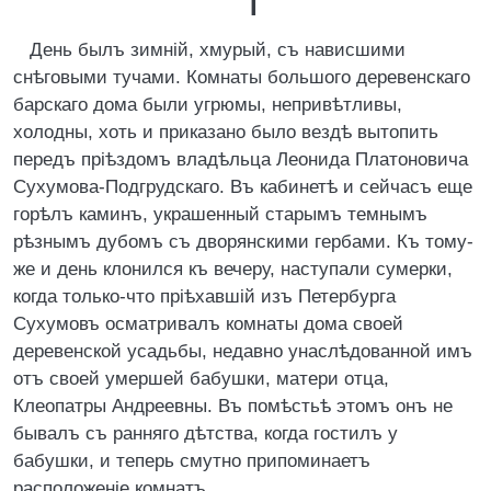
I
День былъ зимній, хмурый, съ нависшими
снѣговыми тучами. Комнаты большого деревенскаго
барскаго дома были угрюмы, непривѣтливы,
холодны, хоть и приказано было вездѣ вытопить
передъ пріѣздомъ владѣльца Леонида Платоновича
Сухумова-Подгрудскаго. Въ кабинетѣ и сейчасъ еще
горѣлъ каминъ, украшенный старымъ темнымъ
рѣзнымъ дубомъ съ дворянскими гербами. Къ тому-
же и день клонился къ вечеру, наступали сумерки,
когда только-что пріѣхавшій изъ Петербурга
Сухумовъ осматривалъ комнаты дома своей
деревенской усадьбы, недавно унаслѣдованной имъ
отъ своей умершей бабушки, матери отца,
Клеопатры Андреевны. Въ помѣстьѣ этомъ онъ не
бывалъ съ ранняго дѣтства, когда гостилъ у
бабушки, и теперь смутно припоминаетъ
расположеніе комнатъ.