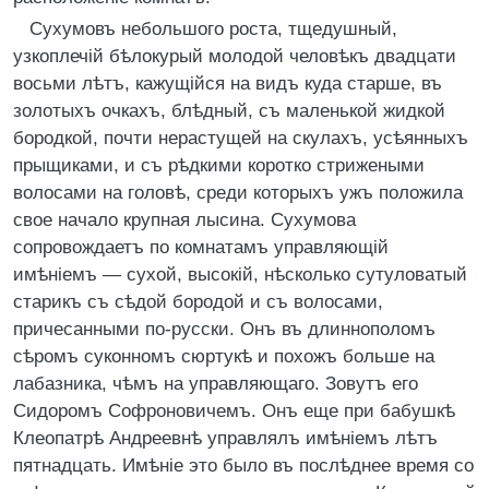
Сухумовъ небольшого роста, тщедушный,
узкоплечій бѣлокурый молодой человѣкъ двадцати
восьми лѣтъ, кажущійся на видъ куда старше, въ
золотыхъ очкахъ, блѣдный, съ маленькой жидкой
бородкой, почти нерастущей на скулахъ, усѣянныхъ
прыщиками, и съ рѣдкими коротко стрижеными
волосами на головѣ, среди которыхъ ужъ положила
свое начало крупная лысина. Сухумова
сопровождаетъ по комнатамъ управляющій
имѣніемъ — сухой, высокій, нѣсколько сутуловатый
старикъ съ сѣдой бородой и съ волосами,
причесанными по-русски. Онъ въ длиннополомъ
сѣромъ суконномъ сюртукѣ и похожъ больше на
лабазника, чѣмъ на управляющаго. Зовутъ его
Сидоромъ Софроновичемъ. Онъ еще при бабушкѣ
Клеопатрѣ Андреевнѣ управлялъ имѣніемъ лѣтъ
пятнадцать. Имѣніе это было въ послѣднее время со