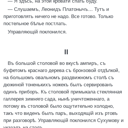
— Я здѣсь, на этой кровати спать буду.
— Слушаемъ, Леонидъ Платонычъ… Тутъ и
приготовлять ничего не надо. Все готово. Только
постельное бѣлье постлать.
Управляющій поклонился.
II
Въ большой столовой во вкусѣ ампиръ, съ
буфетомъ краснаго дерева съ бронзовой отдѣлкой,
на большомъ овальномъ раздвижномъ столѣ съ
дюжиной тоненькихъ ножекъ былъ сервированъ
одинъ приборъ. Къ столовой примыкала стеклянная
галлерея зимняго сада, нынѣ уничтоженнаго, а
потому въ столовой было ощутительно холодно,
такъ что виденъ былъ паръ, выходящій изъ ртовъ
при разговорѣ. Управляющій поклонился Сухумову и
указалъ на столъ.