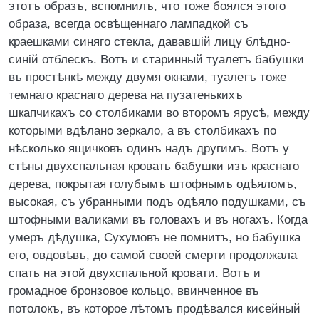
этотъ образъ, вспомнилъ, что тоже боялся этого
образа, всегда освѣщеннаго лампадкой съ
краешками синяго стекла, дававшій лицу блѣдно-
синій отблескъ. Вотъ и старинный туалетъ бабушки
въ простѣнкѣ между двумя окнами, туалетъ тоже
темнаго краснаго дерева на пузатенькихъ
шкапчикахъ со столбиками во второмъ ярусѣ, между
которыми вдѣлано зеркало, а въ столбикахъ по
нѣсколько ящичковъ одинъ надъ другимъ. Вотъ у
стѣны двухспальная кровать бабушки изъ краснаго
дерева, покрытая голубымъ штофнымъ одѣяломъ,
высокая, съ убранными подъ одѣяло подушками, съ
штофными валиками въ головахъ и въ ногахъ. Когда
умеръ дѣдушка, Сухумовъ не помнитъ, но бабушка
его, овдовѣвъ, до самой своей смерти продолжала
спать на этой двухспальной кровати. Вотъ и
громадное бронзовое кольцо, ввинченное въ
потолокъ, въ которое лѣтомъ продѣвался кисейный