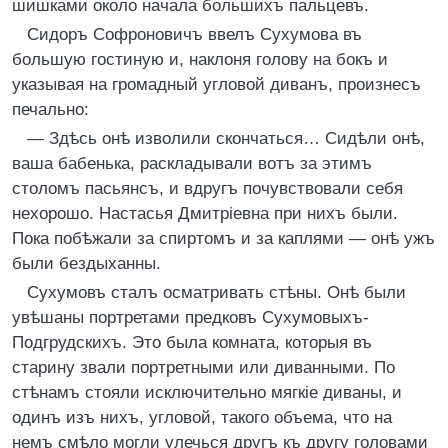
шишками около начала большихъ пальцевъ.
Сидоръ Софроновичъ ввелъ Сухумова въ
большую гостиную и, наклоня голову на бокъ и
указывая на громадный угловой диванъ, произнесъ
печально:
— Здѣсь онѣ изволили скончаться… Сидѣли онѣ,
ваша бабенька, раскладывали вотъ за этимъ
столомъ пасьянсъ, и вдругъ почувствовали себя
нехорошо. Настасья Дмитріевна при нихъ были.
Пока побѣжали за спиртомъ и за каплями — онѣ ужъ
были бездыханны.
Сухумовъ сталъ осматривать стѣны. Онѣ были
увѣшаны портретами предковъ Сухумовыхъ-
Подгрудскихъ. Это была комната, которыя въ
старину звали портретными или диванными. По
стѣнамъ стояли исключительно мягкіе диваны, и
одинъ изъ нихъ, угловой, такого объема, что на
немъ смѣло могли улечься другъ къ другу головами