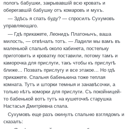
пологъ бабушки, закрывавшій всю кровать и
оберегавшій бабушку отъ комаровъ и мухъ.
— Здѣсь я спать буду? — спросилъ Сухумовъ
управляющаго.
— Гдѣ прикажете, Леонидъ Платонычъ, ваша
милость, — отвѣчалъ тотъ. — Ладили мы вамъ въ
маленькой спальнѣ около кабинета, постельку
приготовить и кроватку поставили, потому тамъ и
каморочка для прислуги, такъ чтобы къ прислугѣ
ближе… Позвать прислугу и все этакое… Но гдѣ
прикажете. Спальня бабенькина тоже теплая
комната. Тутъ и шторки темныя и занавѣсочки, а
только нѣтъ коморки для прислуги. Съ покойницей-
то бабенькой вотъ тутъ на кушеточкѣ старушка
Настасья Дмитріевна спала.
Сухумовъ еще разъ окинулъ спальню взглядомъ и
сказалъ: