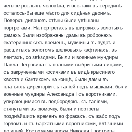
четыре рослыхъ человѣка, и все-таки въ серединѣ
осталось-бы еще мѣсто для сидѣнья двоимъ.
Поверхъ дивановъ стѣны были увѣшаны
портретами. На портретахъ въ широкихъ золотыхъ
рамахъ были изображены дамы въ робронахъ
екатерининскихъ временъ, мужчины въ пудрѣ и
расшитыхъ золотомъ шелковыхъ кафтанахъ, въ
лентахъ, со звѣздами. Были и военные мундиры
Павла Петровича съ полными выбритыми лицами,
съ закрученными косичками въ видѣ крысинаго
хвоста и бантикомъ на концѣ, были дамы въ
платьяхъ директоріи съ таліей подъ мышками, были
военные мундиры Александра І съ воротниками,
упирающимися въ подбородокъ, съ таліями,
стянутыми въ рюмочку, были и портреты
позднѣйшихъ временъ во фракахъ, съ жабо подъ
горломъ и съ бархатными воротниками, влѣзшими
до ушей. Костюмами эпохи Николая І портреты