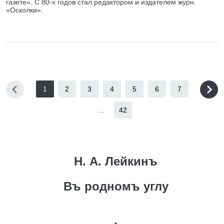
газете». С 80-х годов стал редактором и издателем журн.
«Осколки».
1
2
3
4
5
6
7
...
42
Н. А. Лейкинъ
Въ родномъ углу