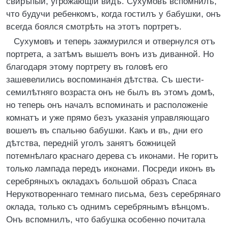
свирѣпый, угрожающій видъ. Сухумовъ вспомнилъ,
что будучи ребенкомъ, когда гостилъ у бабушки, онъ
всегда боялся смотрѣть на этотъ портретъ.
Сухумовъ и теперь зажмурился и отвернулся отъ
портрета, а затѣмъ вышелъ вонъ изъ диванной. Но
благодаря этому портрету въ головѣ его
зашевелились воспоминанія дѣтства. Съ шести-
семилѣтняго возраста онъ не былъ въ этомъ домѣ,
но теперь онъ началъ вспоминать и расположеніе
комнатъ и уже прямо безъ указанія управляющаго
вошелъ въ спальню бабушки. Какъ и въ, дни его
дѣтства, передній уголъ занятъ божницей
потемнѣлаго краснаго дерева съ иконами. Не горитъ
только лампада передъ иконами. Посреди иконъ въ
серебряныхъ окладахъ большой образъ Спаса
Нерукотвореннаго темнаго письма, безъ серебрянаго
оклада, только съ однимъ серебрянымъ вѣнцомъ.
Онъ вспомнилъ, что бабушка особенно почитала