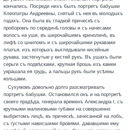
кончались. Посреди нихъ былъ портретъ бабушки
Клеопатры Андреевны, снятый съ нея въ молодыхъ
годахъ. Она была въ гладкой прическѣ съ
проборомъ по серединѣ головы и съ начесами
волосъ на уши, въ широчайшемъ кринолинѣ, въ
лифѣ со шнипомъ и съ широчайшими рукавами
платья, изъ которыхъ выглядывали кисейные
рукава, застегнутые у кистей рукъ. Въ ушахъ были
серьги съ подвѣсками, крупная брошь изъ камеи
украшала ея грудь, а пальцы рукъ были усѣяны
кольцами.
Сухумовъ довольно долго разсматривалъ
портретъ бабушки. Остановился онъ и на портретѣ
своего прадѣда, генерала временъ Александра I, съ
крупными малиновыми губами на совершенно
выбритомъ лицѣ, въ прическѣ, зачесанной на лобъ,
съ густыми нависшими бровями, дававшими ему