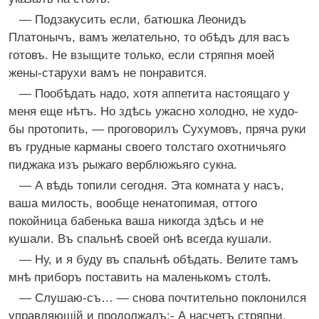
— Подзакусить если, батюшка Леонидъ
Платонычъ, вамъ желательно, то обѣдъ для васъ
готовъ. Не взыщите только, если стряпня моей
жены-старухи вамъ не понравится.
— Пообѣдать надо, хотя аппетита настоящаго у
меня еще нѣтъ. Но здѣсь ужасно холодно, не худо-
бы протопить, — проговорилъ Сухумовъ, пряча руки
въ грудные карманы своего толстаго охотничьяго
пиджака изъ рыжаго верблюжьяго сукна.
— А вѣдь топили сегодня. Эта комната у насъ,
ваша милость, вообще ненатопимая, оттого
покойница бабенька ваша никогда здѣсь и не
кушали. Въ спальнѣ своей онѣ всегда кушали.
— Ну, и я буду въ спальнѣ обѣдать. Велите тамъ
мнѣ приборъ поставить на маленькомъ столѣ.
— Слушаю-съ… — снова почтительно поклонился
управляющій и продолжалъ:- А насчетъ стряпни,