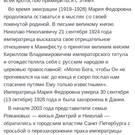
всей кротостью примириться с этим».
Во время эмиграции (1919–1928) Мария Федоровна
продолжала оставаться в мыслях со своей
покинутой родиной. В письме великому князю
Николаю Николаевичу 21 сентября 1924 года
императрица высказала свое отрицательное
отношение к Манифесту о принятии великим князем
Кириллом Владимировичем императорского титула
и отождествляла себя с русским народом и
церковью православной: «Молю Бога, чтобы Он не
прогневался на нас до конца и скоро послал нам
спасение путями Ему только известными».
Императрица Мария Федоровна умерла 30 сентября
(13 октября) 1928 года и была захоронена в Дании.
В начале 2003 года представители семьи
Романовых — князья Дмитрий и Николай —
обратились к городским властям Санкт-Петербурга с
просьбой о перезахоронении праха императрицы