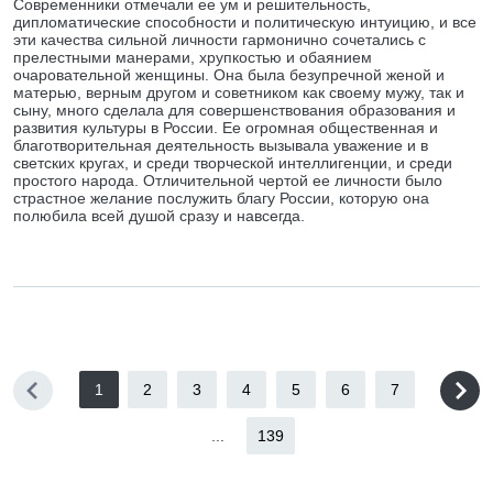
Современники отмечали ее ум и решительность,
дипломатические способности и политическую интуицию, и все
эти качества сильной личности гармонично сочетались с
прелестными манерами, хрупкостью и обаянием
очаровательной женщины. Она была безупречной женой и
матерью, верным другом и советником как своему мужу, так и
сыну, много сделала для совершенствования образования и
развития культуры в России. Ее огромная общественная и
благотворительная деятельность вызывала уважение и в
светских кругах, и среди творческой интеллигенции, и среди
простого народа. Отличительной чертой ее личности было
страстное желание послужить благу России, которую она
полюбила всей душой сразу и навсегда.
1
2
3
4
5
6
7
...
139