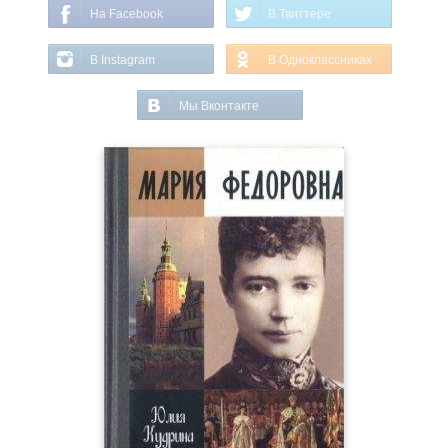
На Facebook
В Твиттере
В Instagram
В Одноклассниках
Мы Вконтакте