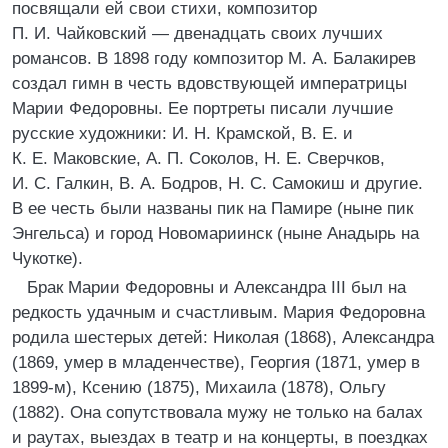
посвящали ей свои стихи, композитор
П. И. Чайковский — двенадцать своих лучших
романсов. В 1898 году композитор М. А. Балакирев
создал гимн в честь вдовствующей императрицы
Марии Федоровны. Ее портреты писали лучшие
русские художники: И. Н. Крамской, В. Е. и
К. Е. Маковские, А. П. Соколов, Н. Е. Сверчков,
И. С. Галкин, В. А. Бодров, Н. С. Самокиш и другие.
В ее честь были названы пик на Памире (ныне пик
Энгельса) и город Новомариинск (ныне Анадырь на
Чукотке).
Брак Марии Федоровны и Александра III был на
редкость удачным и счастливым. Мария Федоровна
родила шестерых детей: Николая (1868), Александра
(1869, умер в младенчестве), Георгия (1871, умер в
1899-м), Ксению (1875), Михаила (1878), Ольгу
(1882). Она сопутствовала мужу не только на балах
и раутах, выездах в театр и на концерты, в поездках