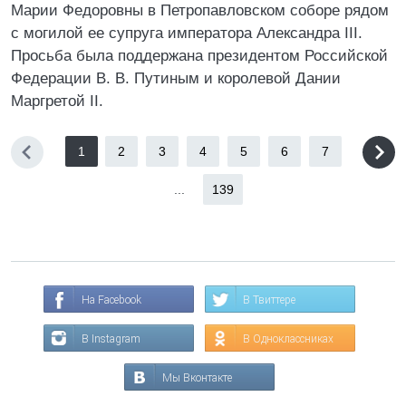
Марии Федоровны в Петропавловском соборе рядом
с могилой ее супруга императора Александра III.
Просьба была поддержана президентом Российской
Федерации В. В. Путиным и королевой Дании
Маргретой II.
1
2
3
4
5
6
7
...
139
На Facebook
В Твиттере
В Instagram
В Одноклассниках
Мы Вконтакте