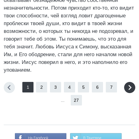
охватывает безнадежное чувство собственной
незначительности. Потом приходит кто-то, кто видит
твои способности, чей взгляд ловит драгоценные
проблески твоей души, кто видит в твоей жизни
возможности, о которых ты никогда не подозревал, и
говорит тебе об этом. Ты понимаешь, что это для
тебя значит. Любовь Иисуса к Симону, высказанная
Им, и Его ободрение, стали для него началом новой
жизни. Иисус поверил в него, и это наполнило его
упованием.
1
2
3
4
5
6
7
...
27
На Facebook
В Твиттере