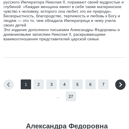
русского Императора Николая II, поражают своей мудростью и
глубиной. «Каждая женщина имеет в себе также материнское
чувство к человеку, которого она любит, это ее природа».
Бескорыстность, благородство, терпимость и любовь к Богу и
людям — это то, чем обладала Императрица и чему учила
своих детей.
Это издание дополнено письмами Александры Федоровны и
дневниковыми записями Николая II, раскрывающими
взаимоотношения представителей царской семьи.
1
2
3
4
5
6
7
...
27
Александра Федоровна