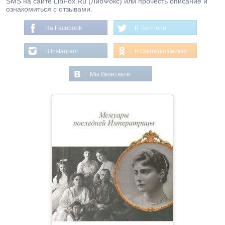
SMS на сайте LibFox.Ru (ЛибФокс) или прочесть описание и
ознакомиться с отзывами.
На Facebook
В Твиттере
В Instagram
В Одноклассниках
Мы Вконтакте