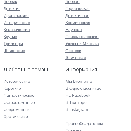
Боевик
Боевая
Детектив
Героическая
Иронические
Детективная
Исторические
Космическая
Классические
Научная
Крутые
Психологическая
Триллеры
Ужасы и Мистика
Шпионские
Фэнтези
Эпическая
Любовные романы
Информация
Исторические
Мы Вконтакте
Короткие
В Одноклассниках
Фантастические
На Facebook
Остросюжетные
В Твиттере
Современные
В Instagram
Эротические
Правообладателям
Политика