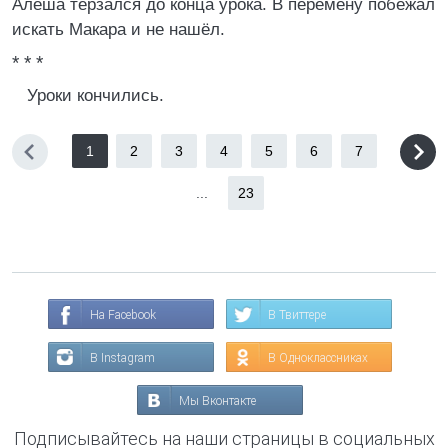
Алёша терзался до конца урока. В перемену побежал
искать Макара и не нашёл.
* * *
Уроки кончились.
1
2
3
4
5
6
7
...
23
На Facebook
В Твиттере
В Instagram
В Одноклассниках
Мы Вконтакте
Подписывайтесь на наши страницы в социальных