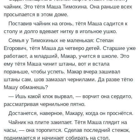
чайник. Это тётя Маша Тимохина. Она раньше всех
просыпается в этом доме.
Поставив чайник на огонь, тётя Маша садится к
столу и долго вдевает нитку в игольное ушко.
Семья у Тимохиных не маленькая: Степан
Егорович, тётя Маша да четверо детей. Старшие уже
работают, а младший, Макар, учится в школе. Это
ему тётя Маша чинит штаны, вот и встала
пораньше, чтобы успеть. Макар вчера зашивал
штаны сам, шов замазал чернилами. Да разве тётю
Машу обманешь?
— Ишь какой клок вырвал, — ворчит она сердито,
рассматривая чернильное пятно.
Достанется, наверное, Макару, когда он проснётся.
Чайник на плите закипает. Тётя Маша глядит на
часы, — она торопится. Сделав последний стежок,
поднимается и начинает собирать на стол.