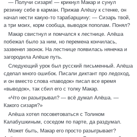
— Получи сизаря! — крикнул Макар и сунул
резинку себе в карман. Прижав Алёшу к стенке, он
начал нести какую-то тарабарщину: — Сизарь твой,
а три моих, корм сообща, выводок пополам. Понял?
Макар свистнул и помчался к лестнице. Алёша
побежал было за ним, но перемена кончилась,
зазвенел звонок. На лестнице появилась нянечка и
загородила Алёше путь.
Следующий урок был русский письменный. Алёша
сделал много ошибок. Писали диктант про ледоход,
и он вместо слова «паводок» писал все время
«выводок», так сбил его с толку Макар.
«Что он разыгрывал? — всё думал Алёша. —
Какого сизаря?»
Алёша хотел посоветоваться с Толиком
Калабушкиным, соседом по парте, да раздумал.
Может быть, Макар его просто разыгрывает?