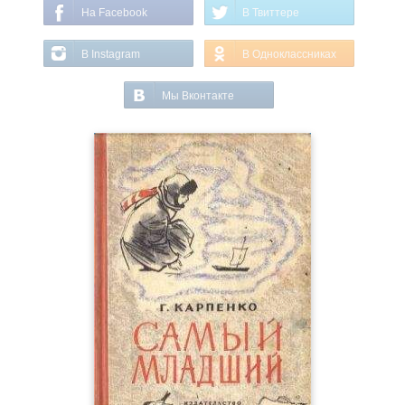
На Facebook
В Твиттере
В Instagram
В Одноклассниках
Мы Вконтакте