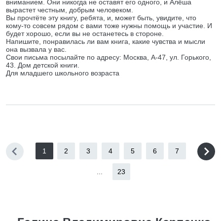
вниманием. Они никогда не оставят его одного, и Алёша
вырастет честным, добрым человеком.
Вы прочтёте эту книгу, ребята, и, может быть, увидите, что
кому-то совсем рядом с вами тоже нужны помощь и участие. И
будет хорошо, если вы не останетесь в стороне.
Напишите, понравилась ли вам книга, какие чувства и мысли
она вызвала у вас.
Свои письма посылайте по адресу: Москва, А-47, ул. Горького,
43. Дом детской книги.
Для младшего школьного возраста
1
2
3
4
5
6
7
...
23