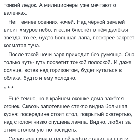
тонкий ледок. А милиционеры уже мечтают о
валенках.
Нет темнее осенних ночей. Над чёрной землёй
висит хмурое небо, и если блеснёт в нём далёкая
звезда, то её, будто большая лапа, поскорее закроет
косматая туча.
После такой ночи заря приходит без румянца. Она
только чуть-чуть посветит тонкой полоской. И даже
солнце, встав над горизонтом, будет кутаться в
облака, будто и ему холодно.
* * *
Ещё темно, но в крайнем окошке дома зажёгся
огонёк. Сквозь запотевшее стекло видна большая
кухня: посередине стоит стол, покрытый скатертью,
над столом низко опущена лампа. Видно, любят за
этим столом уютно посидеть.
Седая женщина в тёплой кофте ставит на плиту