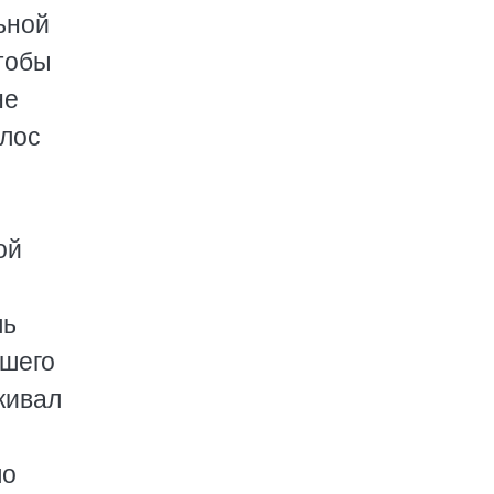
ьной
тобы
не
олос
ой
ль
ашего
кивал
ло