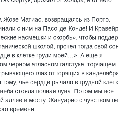
ях сюртук, дрожал от холода, и от него
да Жозе Матиас, возвращаясь из Порто,
нали с ним на Пасо-де-Конде! И Кравейр
ческие насмешки и скорбь», чтобы подде
анической школой, прочел тогда свой сон
дце в клетке груди моей…». А еще я
м черном атласном галстуке, торчащем 
отрывающего глаз от горящих в канделябр
 тому, чье сердце рычало в грудной кле
неба стояла полная луна. Потом мы все
й аллее и мосту. Жануарио с чувством п
ого времени: