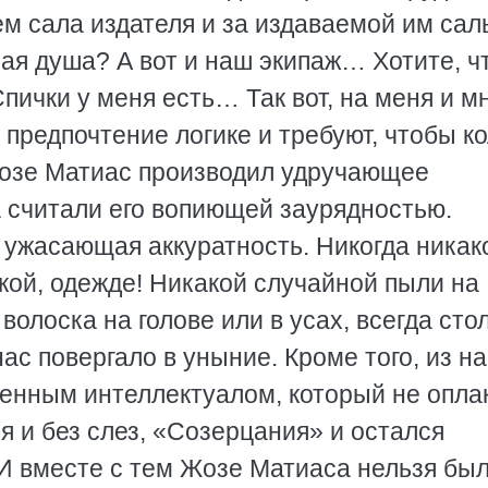
м сала издателя и за издаваемой им сал
ная душа? А вот и наш экипаж… Хотите, ч
ички у меня есть… Так вот, на меня и м
 предпочтение логике и требуют, чтобы к
Жозе Матиас производил удручающее
а считали его вопиющей заурядностью.
 ужасающая аккуратность. Никогда никак
кой, одежде! Никакой случайной пыли на
волоска на голове или в усах, всегда сто
ас повергало в уныние. Кроме того, из н
венным интеллектуалом, который не опла
я и без слез, «Созерцания» и остался
 И вместе с тем Жозе Матиаса нельзя бы