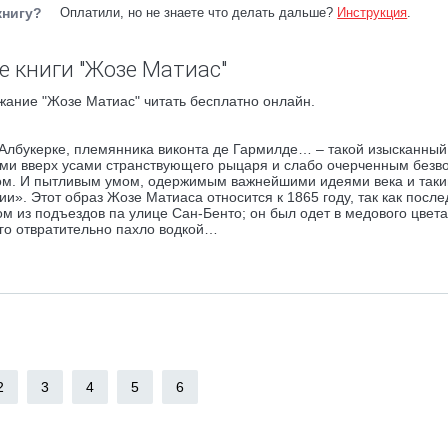
книгу?
Оплатили, но не знаете что делать дальше?
Инструкция
.
 книги "Жозе Матиас"
жание "Жозе Матиас" читать бесплатно онлайн.
Албукерке, племянника виконта де Гармилде… – такой изысканны
ными вверх усами странствующего рыцаря и слабо очерченным без
сом. И пытливым умом, одержимым важнейшими идеями века и так
». Этот образ Жозе Матиаса относится к 1865 году, так как после
м из подъездов па улице Сан-Бенто; он был одет в медового цвета
его отвратительно пахло водкой…
2
3
4
5
6