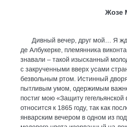
Жозе 
Дивный вечер, друг мой… Я ж
де Албукерке, племянника виконта
знавали – такой изысканный молод
с закрученными вверх усами стра
безвольным ртом. Истинный дворя
пытливым умом, одержимым важне
постиг мою «Защиту гегельянской
относится к 1865 году, так как по
январским вечером в одном из под