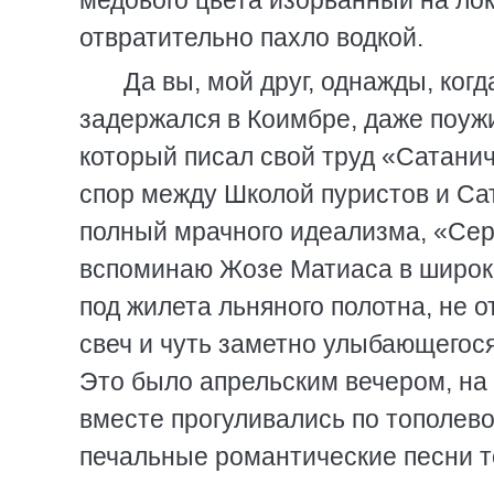
медового цвета изорванный на локт
отвратительно пахло водкой.
Да вы, мой друг, однажды, ког
задержался в Коимбре, даже поужи
который писал свой труд «Сатани
спор между Школой пуристов и Сат
полный мрачного идеализма, «Сер
вспоминаю Жозе Матиаса в широко
под жилета льняного полотна, не 
свеч и чуть заметно улыбающегося
Это было апрельским вечером, на 
вместе прогуливались по тополево
печальные романтические песни т