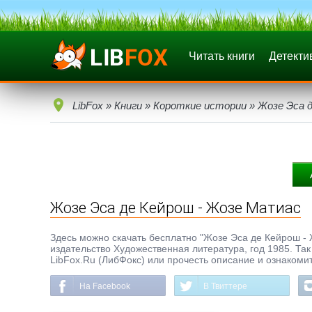
Читать книги
Детекти
LibFox
»
Книги
»
Короткие истории
» Жозе Эса 
Жозе Эса де Кейрош - Жозе Матиас
Здесь можно скачать бесплатно "Жозе Эса де Кейрош - Жо
издательство Художественная литература, год 1985. Так
LibFox.Ru (ЛибФокс) или прочесть описание и ознакомит
На Facebook
В Твиттере