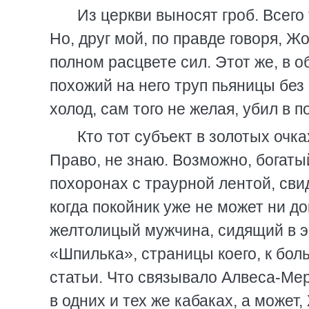
Из церкви выносят гроб. Всего
Но, друг мой, по правде говоря, Ж
полном расцвете сил. Этот же, в 
похожий на него труп пьяницы без
холод, сам того не желая, убил в п
Кто тот субъект в золотых оч
Право, не знаю. Возможно, богаты
похоронах с траурной лентой, сви
когда покойник уже не может ни д
желтолицый мужчина, сидящий в э
«Шпилька», страницы коего, к бо
статьи. Что связывало Алвеса-Ме
в одних и тех же кабаках, а може