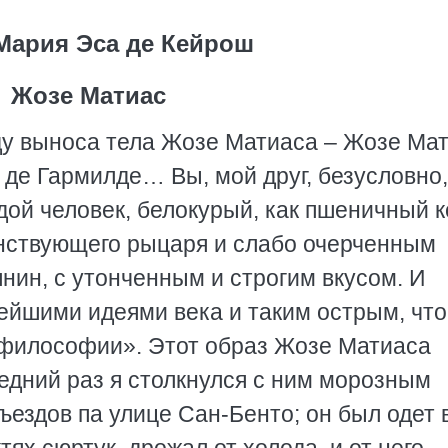
Мария Эса де Кейрош
Жозе Матиас
ду выноса тела Жозе Матиаса – Жозе Ма
 де Гармилде… Вы, мой друг, безусловно,
ой человек, белокурый, как пшеничный к
нствующего рыцаря и слабо очерченным
нин, с утонченным и строгим вкусом. И
йшими идеями века и таким острым, что
 философии». Этот образ Жозе Матиаса
следний раз я столкнулся с ним морозным
ъездов па улице Сан-Бенто; он был одет 