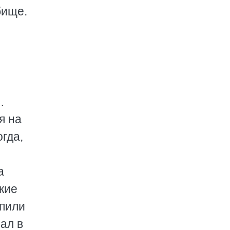
бище.
…
я на
гда,
а
кие
 пили
ал в