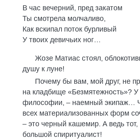
В час вечерний, пред закатом
Ты смотрела молчаливо,
Как вскипал поток бурливый
У твоих девичьих ног…
Жозе Матиас стоял, облокотив
душу к луне!
Почему бы вам, мой друг, не п
на кладбище «Безмятежность»? У 
философии, – наемный экипаж… Чт
всех материализованных форм соч
– это черный кашемир. А ведь тот,
большой спиритуалист!