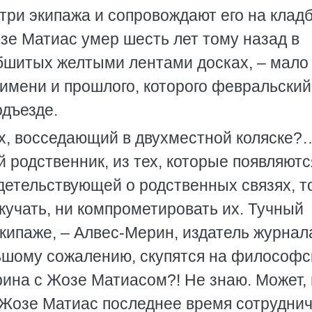
 три экипажа и сопровождают его на клад
озе Матиас умер шесть лет тому назад в
обшитых желтыми лентами досках, – мало
 имени и прошлого, которого февральский
одъезде.
ках, восседающий в двухместной коляске?
й родственник, из тех, которые появляютс
детельствующей о родственных связях, то
окучать, ни компрометировать их. Тучный
кипаже, – Алвес-Мерин, издатель журнал
льшому сожалению, скупятся на философс
рина с Жозе Матиасом?! Не знаю. Может,
т, Жозе Матиас последнее время сотруднич