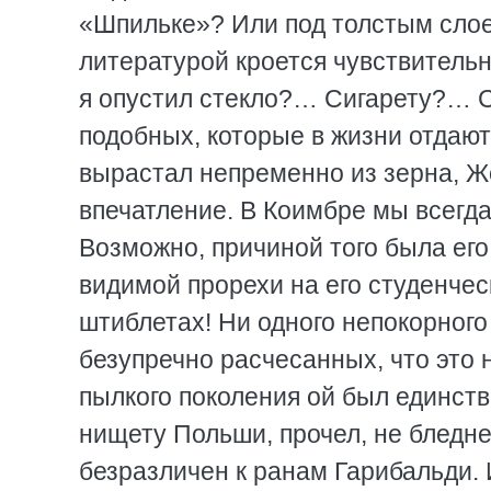
«Шпильке»? Или под толстым слое
литературой кроется чувствитель
я опустил стекло?… Сигарету?… Сп
подобных, которые в жизни отдают
вырастал непременно из зерна, 
впечатление. В Коимбре мы всегд
Возможно, причиной того была его
видимой прорехи на его студенчес
штиблетах! Ни одного непокорного 
безупречно расчесанных, что это н
пылкого поколения ой был единст
нищету Польши, прочел, не бледне
безразличен к ранам Гарибальди.