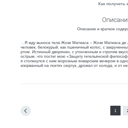
Как получить 
Описание
Описание и краткое содер
…Я жду выноса тела Жозе Матиаса – Жозе Матиаса де 
человек, белокурый, как пшеничный колос, с закручен
ртом. Истинный дворянин, с утонченным и строгим вку
острым, что постиг мою «Защиту гегельянской философии
я столкнулся с ним морозным январским вечером в одно
изорванный на локтях сюртук, дрожал от холода, и от н
1