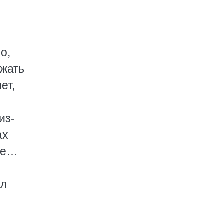
о,
ржать
ет,
из-
ах
тке…
ел