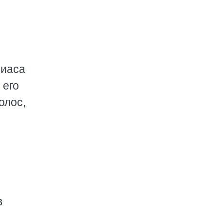
тиаса
 его
олос,
в