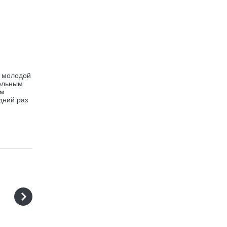
й молодой
вольным
им
дний раз