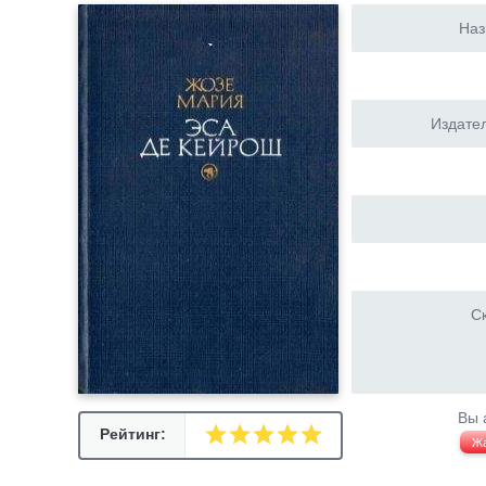
Наз
Издател
Ск
Вы 
Рейтинг:
Ж