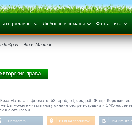
вы и триллеры
Любовные романы
Фантастика
де Кейрош - Жозе Матиас
Авторские права
зе Матиас" в формате fb2, epub, txt, doc, pdf. Жанр: Короткие ис
 же Вы можете читать книгу онлайн без регистрации и SMS на сайт
ься с отзывами.
В Instagram
В Одноклассниках
Мы Вконтак