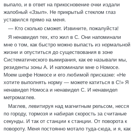
выпало, и в ответ на прикосновение очки издали
жалобный «
Ззып
». Не прикрытый стеклом глаз
уставился прямо на меня.
— Кто сколько сможет. Извините, пожалуйста!
Я ненавидел тех, кто жил в С. Они напоминали
мне о том, как быстро можно выпасть из нормальной
жизни и опуститься до существования в зоне
Систематического вымирания, как ее называли мы,
резиденты зоны А. И напоминали мне о Номосе.
Моем шефе Номосе и его любимой присказке: «Не
хотите выполнять норму — можете катиться в С!» Я
ненавидел Номоса и ненавидел С. И ненавидел
метромаглев.
Маглев, левитируя над магнитным рельсом, несся
по городу, тормозя и набирая скорость за считаные
секунды. И так от станции к станции. От поворота к
повороту. Меня постоянно мотало туда-сюда, и я, как