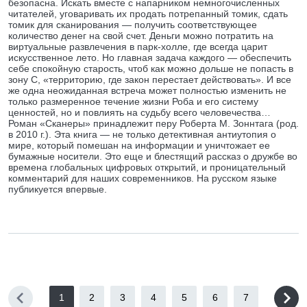
безопасна. Искать вместе с напарником немногочисленных
читателей, уговаривать их продать потрепанный томик, сдать
томик для сканирования — получить соответствующее
количество денег на свой счет. Деньги можно потратить на
виртуальные развлечения в парк-холле, где всегда царит
искусственное лето. Но главная задача каждого — обеспечить
себе спокойную старость, чтоб как можно дольше не попасть в
зону С, «территорию, где закон перестает действовать». И все
же одна неожиданная встреча может полностью изменить не
только размеренное течение жизни Роба и его систему
ценностей, но и повлиять на судьбу всего человечества…
Роман «Сканеры» принадлежит перу Роберта М. Зоннтага (род.
в 2010 г.). Эта книга — не только детективная антиутопия о
мире, который помешан на информации и уничтожает ее
бумажные носители. Это еще и блестящий рассказ о дружбе во
времена глобальных цифровых открытий, и проницательный
комментарий для наших современников. На русском языке
публикуется впервые.
1
2
3
4
5
6
7