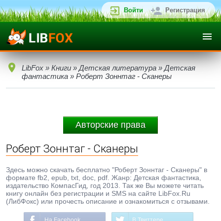
Войти
Регистрация
LibFox
»
Книги
»
Детская литература
»
Детская
фантастика
» Роберт Зоннтаг - Сканеры
Авторские права
Роберт Зоннтаг - Сканеры
Здесь можно скачать бесплатно "Роберт Зоннтаг - Сканеры" в
формате fb2, epub, txt, doc, pdf. Жанр: Детская фантастика,
издательство КомпасГид, год 2013. Так же Вы можете читать
книгу онлайн без регистрации и SMS на сайте LibFox.Ru
(ЛибФокс) или прочесть описание и ознакомиться с отзывами.
На Facebook
В Твиттере