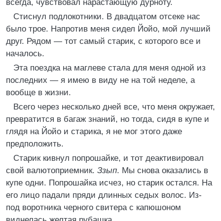
всегда, чувствовал нарастающую дурноту.
Стиснул подлокотники. В двадцатом отсеке нас
было трое. Напротив меня сидел Йойо, мой лучший
друг. Рядом — тот самый старик, с которого все и
началось.
Эта поездка на маглеве стала для меня одной из
последних — я имею в виду не на той неделе, а
вообще в жизни.
Всего через несколько дней все, что меня окружает,
превратится в багаж знаний, но тогда, сидя в купе и
глядя на Йойо и старика, я не мог этого даже
предположить.
Старик кивнул попрошайке, и тот деактивировал
свой валютоприемник.
Ззып
. Мы снова оказались в
купе одни. Попрошайка исчез, но старик остался. На
его лицо падали пряди длинных седых волос. Из-
под воротника черного свитера с капюшоном
виднелась желтая рубашка.