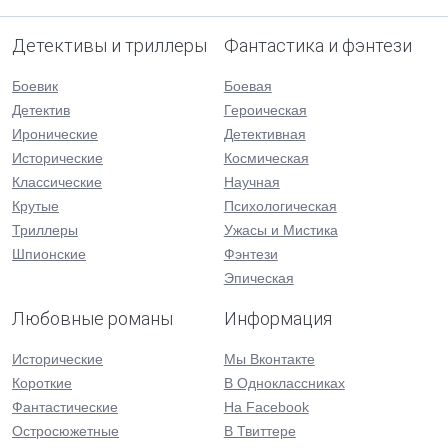
Детективы и триллеры
Фантастика и фэнтези
Боевик
Боевая
Детектив
Героическая
Иронические
Детективная
Исторические
Космическая
Классические
Научная
Крутые
Психологическая
Триллеры
Ужасы и Мистика
Шпионские
Фэнтези
Эпическая
Любовные романы
Информация
Исторические
Мы Вконтакте
Короткие
В Одноклассниках
Фантастические
На Facebook
Остросюжетные
В Твиттере