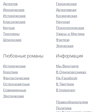
Детектив
Героическая
Иронические
Детективная
Исторические
Космическая
Классические
Научная
Крутые
Психологическая
Триллеры
Ужасы и Мистика
Шпионские
Фэнтези
Эпическая
Любовные романы
Информация
Исторические
Мы Вконтакте
Короткие
В Одноклассниках
Фантастические
На Facebook
Остросюжетные
В Твиттере
Современные
В Instagram
Эротические
Правообладателям
Политика