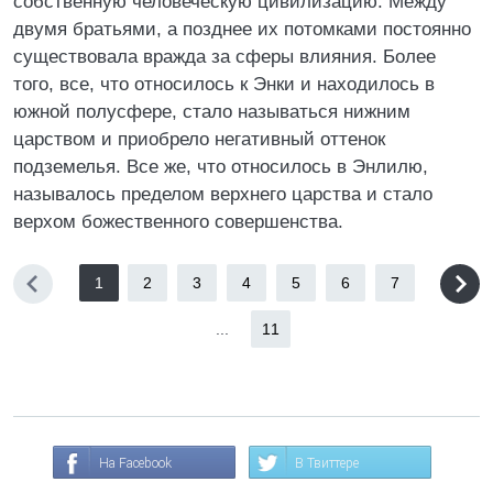
собственную человеческую цивилизацию. Между
двумя братьями, а позднее их потомками постоянно
существовала вражда за сферы влияния. Более
того, все, что относилось к Энки и находилось в
южной полусфере, стало называться нижним
царством и приобрело негативный оттенок
подземелья. Все же, что относилось в Энлилю,
называлось пределом верхнего царства и стало
верхом божественного совершенства.
1
2
3
4
5
6
7
...
11
На Facebook
В Твиттере