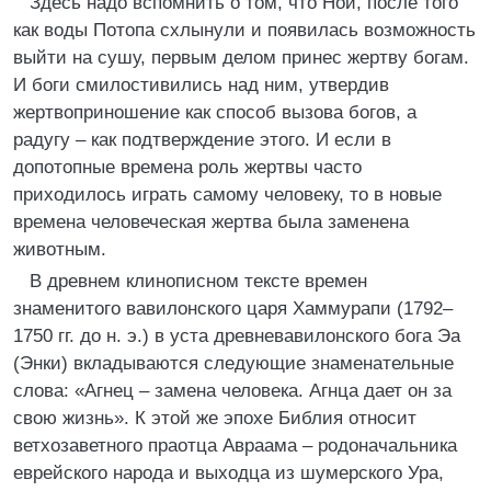
Здесь надо вспомнить о том, что Ной, после того
как воды Потопа схлынули и появилась возможность
выйти на сушу, первым делом принес жертву богам.
И боги смилостивились над ним, утвердив
жертвоприношение как способ вызова богов, а
радугу – как подтверждение этого. И если в
допотопные времена роль жертвы часто
приходилось играть самому человеку, то в новые
времена человеческая жертва была заменена
животным.
В древнем клинописном тексте времен
знаменитого вавилонского царя Хаммурапи (1792–
1750 гг. до н. э.) в уста древневавилонского бога Эа
(Энки) вкладываются следующие знаменательные
слова: «Агнец – замена человека. Агнца дает он за
свою жизнь». К этой же эпохе Библия относит
ветхозаветного праотца Авраама – родоначальника
еврейского народа и выходца из шумерского Ура,