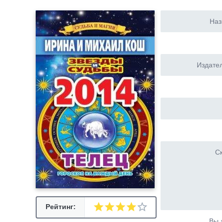
Наз
Издател
Ск
Рейтинг:
Вы 