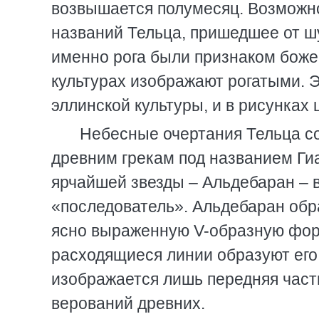
возвышается полумесяц. Возможно,
названий Тельца, пришедшее от шу
именно рога были признаком боже
культурах изображают рогатыми. 
эллинской культуры, и в рисунках 
Небесные очертания Тельца сос
древним грекам под названием Ги
ярчайшей звезды – Альдебаран – 
«последователь». Альдебаран обр
ясно выраженную V-образную форм
расходящиеся линии образуют его
изображается лишь передняя част
верований древних.