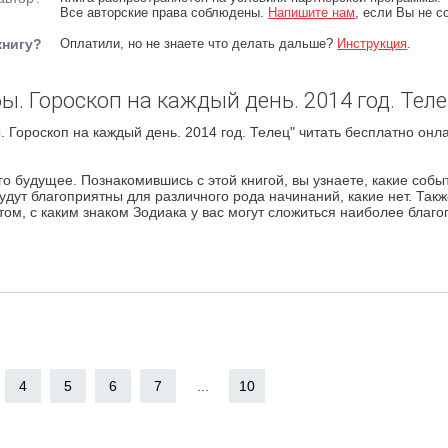
Все авторские права соблюдены.
Напишите нам
, если Вы не с
книгу?
Оплатили, но не знаете что делать дальше?
Инструкция
.
ы. Гороскоп на каждый день. 2014 год. Теле
 Гороскоп на каждый день. 2014 год. Телец" читать бесплатно онл
го будущее. Познакомившись с этой книгой, вы узнаете, какие собы
будут благоприятны для различного рода начинаний, какие нет. Так
о том, с каким знаком Зодиака у вас могут сложиться наиболее благ
4
5
6
7
...
10