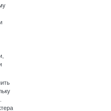
му
и
и,
и
нить
льку
.
ктера