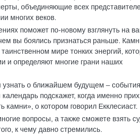
е черты, объединяющие всех представител
ии многих веков.
ниях поможет по-новому взглянуть на в
 чем вы боялись признаться раньше. Камн
 таинственном мире тонких энергий, кот
ми и определяют многие грани наших
м узнать о ближайшем будущем – событи
 календарь подскажет, когда именно при
ь камни», о котором говорил Екклесиаст.
многие вопросы, а также сможете взять с
ого, к чему давно стремились.