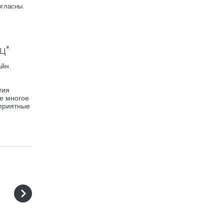
огласны.
ц"
айн.
тия
же многое
оприятные