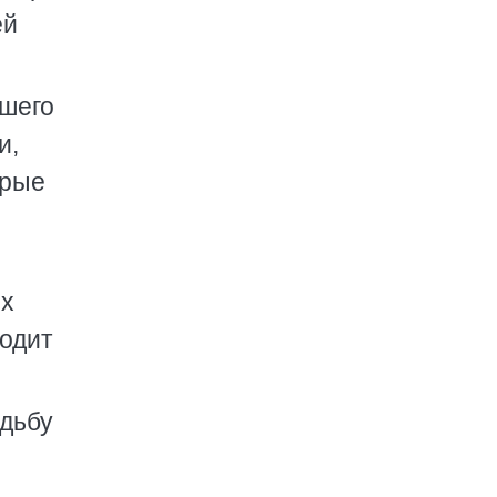
ей
ашего
и,
орые
ях
ходит
удьбу