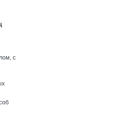
ц
лом, с
ых
соб