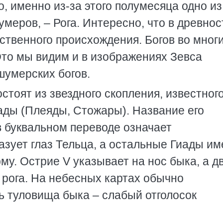
 именно из-за этого полумесяца одно из
меров, – Рога. Интересно, что в древнос
ственного происхождения. Богов во мног
Это мы видим и в изображениях Зевса
шумерских богов.
тоят из звездного скопления, известног
ады (Плеяды, Стожары). Название его
в буквальном переводе означает
азует глаз Тельца, а остальные Гиады и
у. Острие V указывает на нос быка, а д
 рога. На небесных картах обычно
ь туловища быка – слабый отголосок