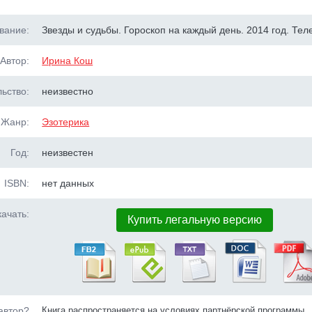
вание:
Звезды и судьбы. Гороскоп на каждый день. 2014 год. Тел
Автор:
Ирина Кош
ьство:
неизвестно
Жанр:
Эзотерика
Год:
неизвестен
ISBN:
нет данных
ачать:
Купить легальную версию
автор?
Книга распространяется на условиях партнёрской программы.