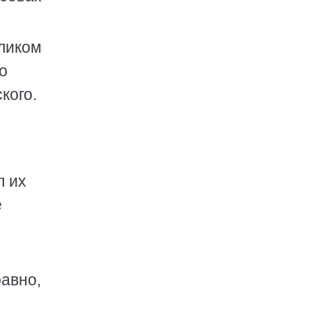
еликом
о
кого.
л их
е
равно,