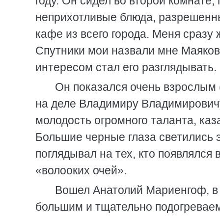
году. Он сидел во второй комнате,
неприхотливые блюда, разрешенны
кафе из всего города. Меня сразу
Спутники мои назвали мне Маяковс
интересом стал его разглядывать.
Он показался очень взрослым 
на деле Владимиру Владимировичу
молодость огромного таланта, каза
Большие черные глаза светились 
поглядывал на тех, кто появлялся
«волооких очей».
Вошел Анатолий Мариенгоф, в 
большим и тщательно подогревае