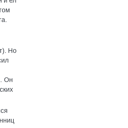
н и ел
том
та.
). Но
сил
… Он
зских
йся
онниц