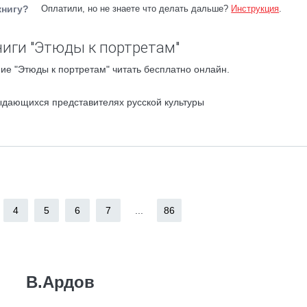
книгу?
Оплатили, но не знаете что делать дальше?
Инструкция
.
иги "Этюды к портретам"
ие "Этюды к портретам" читать бесплатно онлайн.
ыдающихся представителях русской культуры
4
5
6
7
...
86
В.Ардов