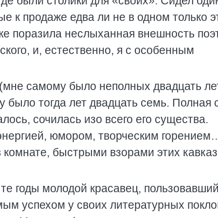
 где были столики для «своих». Сидел оди
е к продаже едва ли не в одном только э
 же поразила неслыханная внешность поэ
кого, и, естественно, я с особенным
(мне самому было неполных двадцать лет
 было тогда лет двадцать семь. Полная 
лось, сочилась изо всего его существа.
энергией, юмором, творческим горением
 в комнате, быстрыми взорами этих кавка
те годы молодой красавец, пользовавши
мым успехом у своих литературных покл