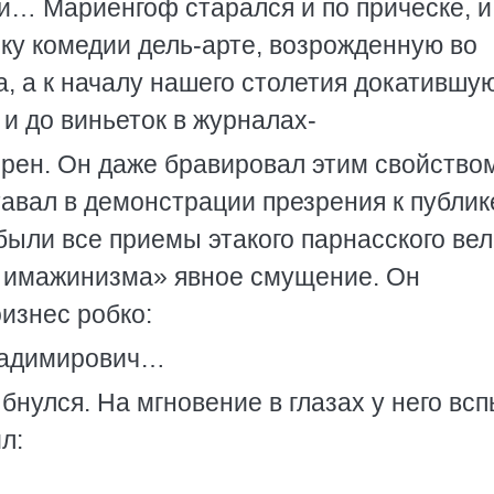
и… Мариенгоф старался и по прическе, и
ку комедии дель-арте, возрожденную во
, а к началу нашего столетия докатившу
 и до виньеток в журналах-
рен. Он даже бравировал этим свойств
тавал в демонстрации презрения к публик
были все приемы этакого парнасского вел
ея имажинизма» явное смущение. Он
оизнес робко:
ладимирович…
нулся. На мгновение в глазах у него вс
л: