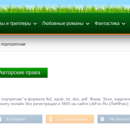
вы и триллеры
Любовные романы
Фантастика
к портретам
Авторские права
портретам" в формате fb2, epub, txt, doc, pdf. Жанр: Эссе, издател
 книгу онлайн без регистрации и SMS на сайте LibFox.Ru (ЛибФокс)
В Instagram
В Одноклассниках
Мы Вконтак