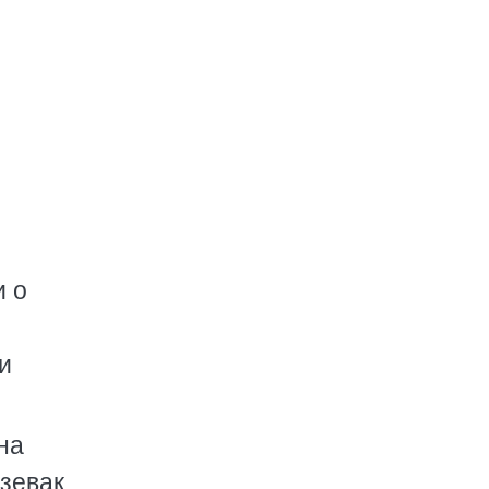
и о
и
на
зевак