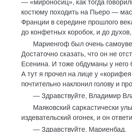
— «мироносиц», как тогда говорил
костюму походить на Пьеро — мас
Франции в середине прошлого века
до конфетных коробок, и до духов,
Мариенгоф был очень самоуве
Достаточно сказать, что он не отс
Есенина. И тоже обдуманы у него 
А тут я прочел на лице у «кориф
почтительно наклонил голову и пр
— Здравствуйте, Владимир В
Маяковский саркастически улыб
издевательский огонек, и он ответи
— Здравствуйте, Мариенбад.