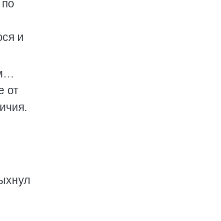
 по
юся и
ом…
е от
ичия.
пыхнул