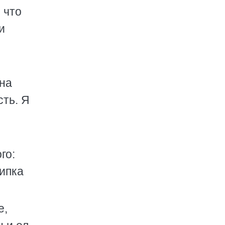
 что
и
мна
сть. Я
го:
рипка
е,