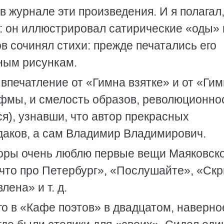
в журнале эти произведения. И я полагал,
в: он иллюстрировал сатирические «оды» 
ов сочинял стихи: прежде печатались его
ным рисункам.
 впечатление от «Гимна взятке» и от «Ги
ифмы, и смелость образов, революционно
ся), узнавши, что автор прекрасных
даков, а сам Владимир Владимирович.
 поры очень люблю первые вещи Маяковско
 что про Петербург», «Послушайте», «Ск
ена» и т. д.
о в «Кафе поэтов» в двадцатом, наверно