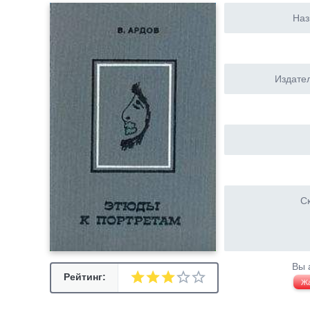
Наз
Издател
Ск
Вы 
Рейтинг:
Ж