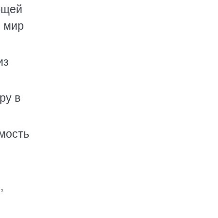
бщей
й мир
из
ру в
мость
,