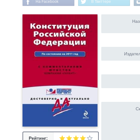
На Facebook
В Твиттере
Наз
Издател
Ск
Рейтинг: