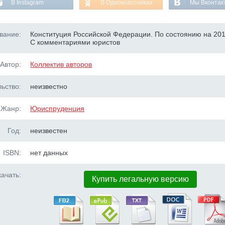
В Instagram
В Одноклассниках
Мы Вконтак
вание:
Конституция Российской Федерации. По состоянию на 201
С комментариями юристов
Автор:
Коллектив авторов
ьство:
неизвестно
Жанр:
Юриспруденция
Год:
неизвестен
ISBN:
нет данных
ачать:
Купить легальную версию