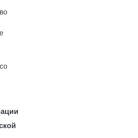
во
е
 со
рации
ской