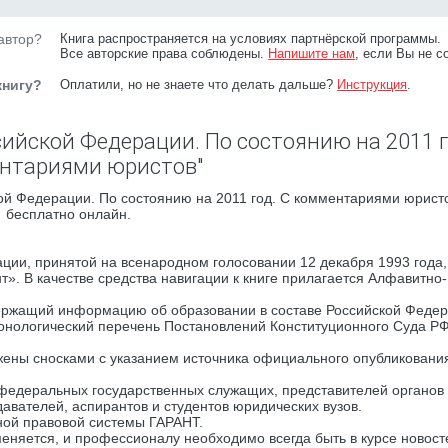
автор?
Книга распространяется на условиях партнёрской программы.
Все авторские права соблюдены.
Напишите нам
, если Вы не с
книгу?
Оплатили, но не знаете что делать дальше?
Инструкция
.
ийской Федерации. По состоянию на 2011 г
нтариями юристов"
ой Федерации. По состоянию на 2011 год. С комментариями юристо
бесплатно онлайн.
ции, принятой на всенародном голосовании 12 декабря 1993 года,
. В качестве средства навигации к книге прилагается Алфавитно-
держащий информацию об образовании в составе Российской Феде
ронологический перечень Постановлений Конституционного Суда Р
ены сносками с указанием источника официального опубликовани
 федеральных государственных служащих, представителей органов 
авателей, аспирантов и студентов юридических вузов.
чной правовой системы ГАРАНТ.
еняется, и профессионалу необходимо всегда быть в курсе новост