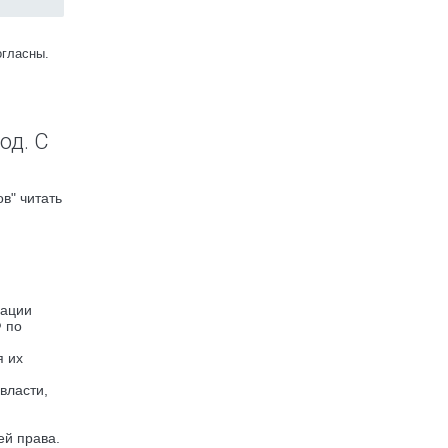
огласны.
од. С
в" читать
рации
Ф по
я их
власти,
ей права.