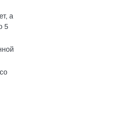
т, а
о 5
нной
 со