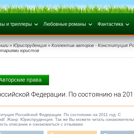
вы и триллеры
Любовные романы
Фантастика
ниги
»
Юриспруденция
» Коллектив авторов - Конституция Ро
ентариями юристов
Авторские права
оссийской Федерации. По состоянию на 2011
ституция Российской Федерации. По состоянию на 2011 год. С
, pdf. Жанр: Юриспруденция. Так же Вы можете читать ознакомител
честь описание и ознакомиться с отзывами.