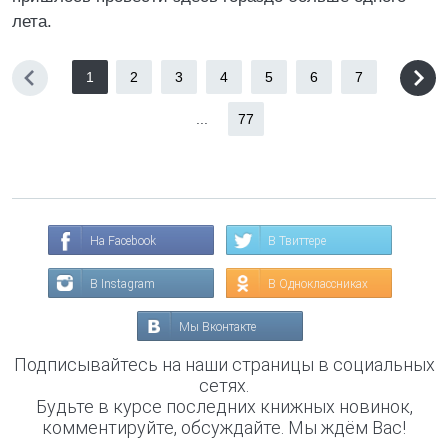
лета.
1
2
3
4
5
6
7
...
77
На Facebook
В Твиттере
В Instagram
В Одноклассниках
Мы Вконтакте
Подписывайтесь на наши страницы в социальных
сетях.
Будьте в курсе последних книжных новинок,
комментируйте, обсуждайте. Мы ждём Вас!