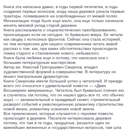
Книга эта написана давно, в годы первой пятилетки, в годы
создания первых колхозов, когда наша деревня узнала первые
тракторы, появившиеся на освобожденных от межей полях.
Механизации тогда было еще мало, она еще только начинала
менять вековой уклад старой деревни.
Книга рассказывала о социалистических преобразованиях,
происшедших если не сегодня, то буквально вчера. Ее читали
как сводку с колхозных фронтов. Сейчас она стала историей,
но тем интереснее для нашего современника читать живой
рассказ о том, как, при каких обстоятельствах происходила
ломка старого и становление нового, небывалого.
Книга была любима еще и потому, что написана она с
большим литературным мастерством.
Автор ее, Николай Григорьевич Смирнов, владел
художественной формой в совершенстве. В литературу он
вошел театральным драматургом.
Книги Смирнова имели большой успех у читателей. И прежде
всего это относится к удивительной повести — «Джек
Восьмеркин американец». Читатель был буквально пленен ею,
а случилось так потому, что он нашел здесь все то, что обычно
ищет, — занимательный и правдивый сюжет, стремительный
разворот событий и революционную романтику строительства
новой жизни, романтику освоения новой земли.
Все приключения, которые случаются с героями повести,
происходят в деревне. Писателя интересовала деревня
потому, что там в те годы, тридцатые, решался один из
важнейших жизненных и государственных вопросов, там шла