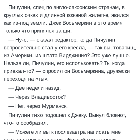
Пичулин, спец по англо-саксонским странам, в
круглых очках и длинной кожаной жилетке, явился
как из-под земли. Джек Восьмеркин в это время
только что принялся за щи.
— Ну-с, — сказал редактор, когда Пичулин
вопросительно стал у его кресла, — так вы, товарищ,
из Америки, из штата Вирджиния? Это уже лучше.
Нельзя ли, Пичулин, его использовать? Ты когда
приехал-то? — спросил он Восьмеркина, дружески
переходя на «ты».
— Две недели назад.
— Через Владивосток?
— Нет, через Мурманск.
Пичулин тихо подошел к Джеку. Вынул блокнот,
что-то сообразил.
— Можете ли вы к послезавтра написать мне
статью строк на двести: «Безработица среди