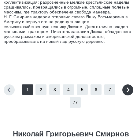
коллективизация: разрозненные мелкие крестьянские наделы
сращивались, превращались в огромные, сплошные полевые
массивы, где трактору обеспечена свобода маневра.
Н. Г. Смирнов недаром отправил своего Яшку Восьмеркина в
Америку и вернул его на родину знающим
сельскохозяйственную технику Джеком. Джек отлично владел
машинами, трактором. Писатель заставил Джека, обладавшего
русским размахом и американской деловитостью,
преобразовывать на новый лад русскую деревню.
1
2
3
4
5
6
7
...
77
Николай Григорьевич Смирнов