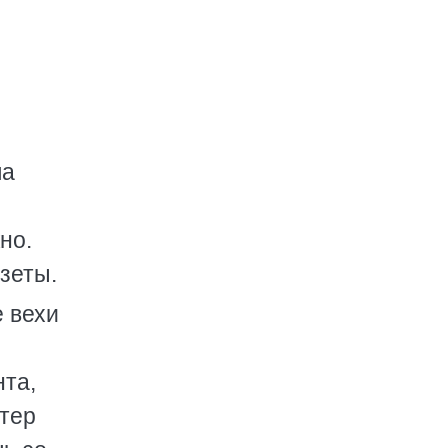
ла
но.
азеты.
 вехи
нта,
стер