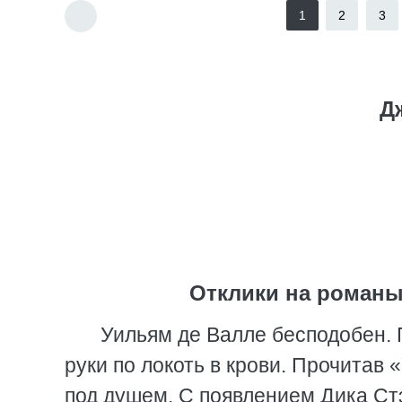
1
2
3
Д
Отклики на романы
Уильям де Валле бесподобен. 
руки по локоть в крови. Прочитав
под душем. С появлением Дика Ст