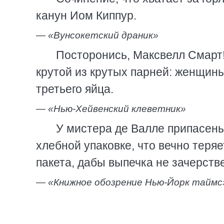
канун Иом Киппур.
—
«Вунсокетский драник»
Посторонись, Максвелл Смарт!
крутой из крутых парней: женщины
третьего яйца.
—
«Нью-Хейвенский клеветник»
У мистера де Валле припасены
хлебной упаковке, что вечно теря
пакета, дабы выпечка не зачерств
—
«Книжное обозрение Нью-Йорк таймс