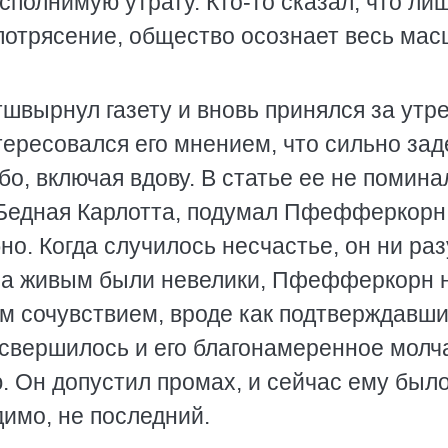
сполнимую утрату. Кто-то сказал, что ли
 потрясение, общество осознает весь ма
вырнул газету и вновь принялся за утр
тересовался его мнением, что сильно зад
бо, включая вдову. В статье ее не помин
 Бедная Карлотта, подумал Пфефферкорн
бно. Когда случилось несчастье, он ни раз
лла живым были невелики, Пфефферкорн 
м сочувствием, вроде как подтверждавш
 свершилось и его благонамеренное молч
. Он допустил промах, и сейчас ему был
димо, не последний.