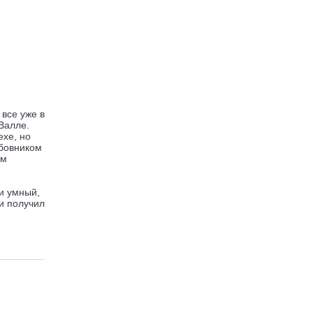
все уже в
Валле.
ехе, но
бовником
им
и умный,
и получил