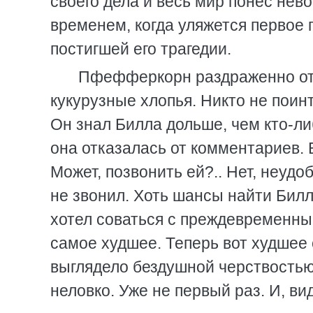
своего дела и весь мир понес нево
временем, когда уляжется первое
постигшей его трагедии.
Пфефферкорн раздраженно отш
кукурузные хлопья. Никто не поин
Он знал Билла дольше, чем кто-ли
она отказалась от комментариев.
Может, позвонить ей?.. Нет, неудо
не звонил. Хоть шансы найти Би
хотел соваться с преждевременны
самое худшее. Теперь вот худшее
выглядело бездушной черствостью
неловко. Уже не первый раз. И, ви