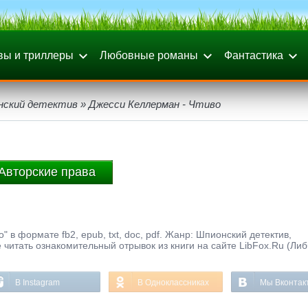
вы и триллеры
Любовные романы
Фантастика
нский детектив
» Джесси Келлерман - Чтиво
Авторские права
" в формате fb2, epub, txt, doc, pdf. Жанр: Шпионский детектив,
 читать ознакомительный отрывок из книги на сайте LibFox.Ru (Ли
В Instagram
В Одноклассниках
Мы Вконтак