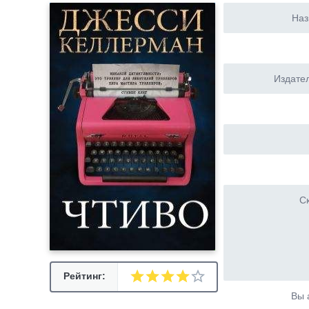
Наз
Издател
Ск
Рейтинг:
Вы 