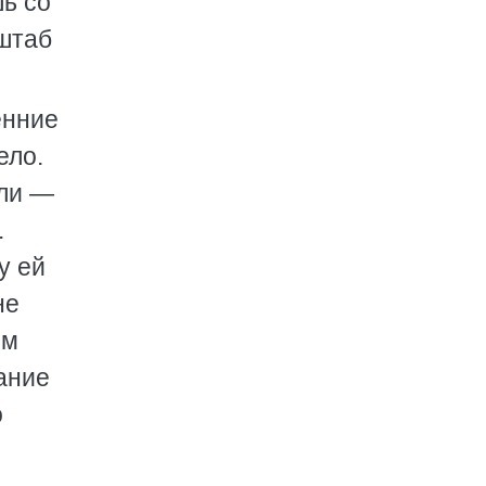
шь со
сштаб
енние
ело.
али —
.
у ей
не
им
ание
о