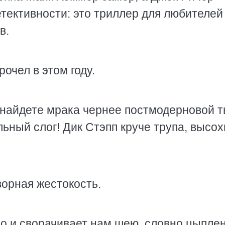
тективности: это триллер для любителей
в.
рочел в этом году.
е найдете мрака чернее постмодерновой 
ьный слог! Дик Стэпп круче трупа, высо
ворная жестокость.
ло и сворачивает нам шею, словно цыплен