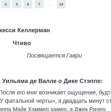
4
5
6
7
...
14
жесси Келлерман
Чтиво
Посвящается Гаври
 Уильяма де Валле о Дике Стэппе:
После его книг возникает ощущение, будт
 «У фатальной черты», я двадцать минут с
эппа Майк Хэммер замер, а Джек Ричер