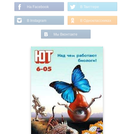
На Facebook
В Твиттере
В Instagram
В Одноклассниках
Мы Вконтакте