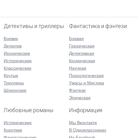
Детективы и триллеры
Фантастика и фэнтези
Боевик
Боевая
Детектив
Героическая
Иронические
Детективная
Исторические
Космическая
Классические
Научная
Крутые
Психологическая
Триллеры
Ужасы и Мистика
Шпионские
Фэнтези
Эпическая
Любовные романы
Информация
Исторические
Мы Вконтакте
Короткие
В Одноклассниках
Фантастические
На Facebook