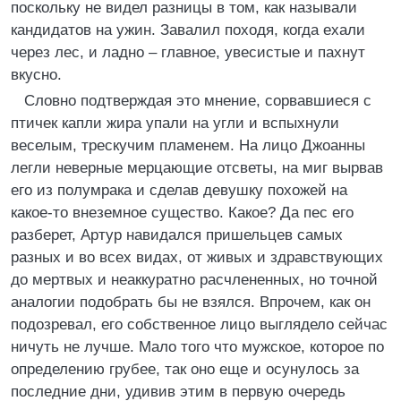
поскольку не видел разницы в том, как называли
кандидатов на ужин. Завалил походя, когда ехали
через лес, и ладно – главное, увесистые и пахнут
вкусно.
Словно подтверждая это мнение, сорвавшиеся с
птичек капли жира упали на угли и вспыхнули
веселым, трескучим пламенем. На лицо Джоанны
легли неверные мерцающие отсветы, на миг вырвав
его из полумрака и сделав девушку похожей на
какое-то внеземное существо. Какое? Да пес его
разберет, Артур навидался пришельцев самых
разных и во всех видах, от живых и здравствующих
до мертвых и неаккуратно расчлененных, но точной
аналогии подобрать бы не взялся. Впрочем, как он
подозревал, его собственное лицо выглядело сейчас
ничуть не лучше. Мало того что мужское, которое по
определению грубее, так оно еще и осунулось за
последние дни, удивив этим в первую очередь