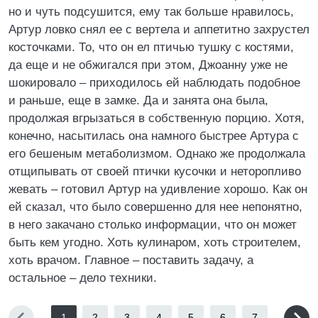
но и чуть подсушится, ему так больше нравилось,
Артур ловко снял ее с вертела и аппетитно захрустел
косточками. То, что он ел птичью тушку с костями,
да еще и не обжигался при этом, Джоанну уже не
шокировало – приходилось ей наблюдать подобное
и раньше, еще в замке. Да и занята она была,
продолжая вгрызаться в собственную порцию. Хотя,
конечно, насытилась она намного быстрее Артура с
его бешеным метаболизмом. Однако же продолжала
отщипывать от своей птички кусочки и неторопливо
жевать – готовил Артур на удивление хорошо. Как он
ей сказал, что было совершенно для нее непонятно,
в него закачано столько информации, что он может
быть кем угодно. Хоть кулинаром, хоть строителем,
хоть врачом. Главное – поставить задачу, а
остальное – дело техники.
1
2
3
4
5
6
7