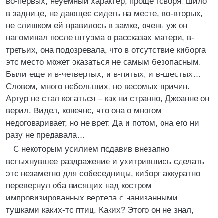
во-первых, неуемный характер, проще говоря, шило
в заднице, не дающее сидеть на месте, во-вторых,
не слишком ей нравилось в замке, очень уж он
напоминал после штурма о рассказах матери, в-
третьих, она подозревала, что в отсутствие киборга
это место может оказаться не самым безопасным.
Были еще и в-четвертых, и в-пятых, и в-шестых…
Словом, много небольших, но весомых причин.
Артур не стал копаться – как ни странно, Джоанне он
верил. Видел, конечно, что она о многом
недоговаривает, но не врет. Да и потом, она его ни
разу не предавала…
С некоторым усилием подавив внезапно
вспыхнувшее раздражение и ухитрившись сделать
это незаметно для собеседницы, киборг аккуратно
перевернул оба висящих над костром
импровизированных вертела с нанизанными
тушками каких-то птиц. Каких? Этого он не знал,