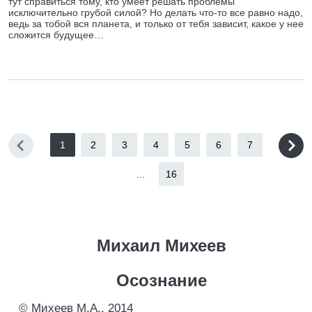
тут справиться тому, кто умеет решать проблемы
исключительно грубой силой? Но делать что-то все равно надо,
ведь за тобой вся планета, и только от тебя зависит, какое у нее
сложится будущее…
1
2
3
4
5
6
7
...
16
Михаил Михеев
Осознание
© Михеев М.А., 2014