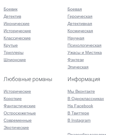
Боевик
Боевая
Детектив
Героическая
Иронические
Детективная
Исторические
Космическая
Классические
Научная
Крутые
Психологическая
Триллеры
Ужасы и Мистика
Шпионские
Фэнтези
Эпическая
Любовные романы
Информация
Исторические
Мы Вконтакте
Короткие
В Одноклассниках
Фантастические
На Facebook
Остросюжетные
В Твиттере
Современные
В Instagram
Эротические
Правообладателям