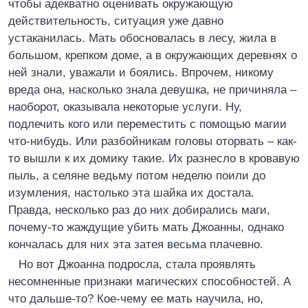
чтобы адекватно оценивать окружающую
действительность, ситуация уже давно
устаканилась. Мать обосновалась в лесу, жила в
большом, крепком доме, а в окружающих деревнях о
ней знали, уважали и боялись. Впрочем, никому
вреда она, насколько знала девушка, не причиняла –
наоборот, оказывала некоторые услуги. Ну,
подлечить кого или переместить с помощью магии
что-нибудь. Или разбойникам головы оторвать – как-
то вышли к их домику такие. Их разнесло в кровавую
пыль, а селяне ведьму потом неделю поили до
изумления, настолько эта шайка их достала.
Правда, несколько раз до них добирались маги,
почему-то жаждущие убить мать Джоанны, однако
кончалась для них эта затея весьма плачевно.
Но вот Джоанна подросла, стала проявлять
несомненные признаки магических способностей. А
что дальше-то? Кое-чему ее мать научила, но,