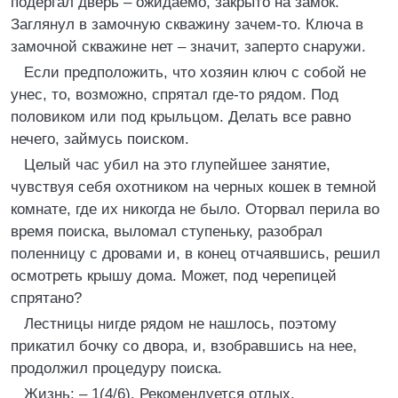
подергал дверь – ожидаемо, закрыто на замок.
Заглянул в замочную скважину зачем-то. Ключа в
замочной скважине нет – значит, заперто снаружи.
Если предположить, что хозяин ключ с собой не
унес, то, возможно, спрятал где-то рядом. Под
половиком или под крыльцом. Делать все равно
нечего, займусь поиском.
Целый час убил на это глупейшее занятие,
чувствуя себя охотником на черных кошек в темной
комнате, где их никогда не было. Оторвал перила во
время поиска, выломал ступеньку, разобрал
поленницу с дровами и, в конец отчаявшись, решил
осмотреть крышу дома. Может, под черепицей
спрятано?
Лестницы нигде рядом не нашлось, поэтому
прикатил бочку со двора, и, взобравшись на нее,
продолжил процедуру поиска.
Жизнь: – 1(4/6). Рекомендуется отдых.