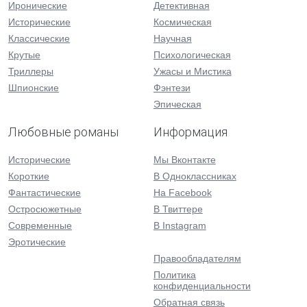
Иронические
Детективная
Исторические
Космическая
Классические
Научная
Крутые
Психологическая
Триллеры
Ужасы и Мистика
Шпионские
Фэнтези
Эпическая
Любовные романы
Информация
Исторические
Мы Вконтакте
Короткие
В Одноклассниках
Фантастические
На Facebook
Остросюжетные
В Твиттере
Современные
В Instagram
Эротические
Правообладателям
Политика
конфиденциальности
Обратная связь