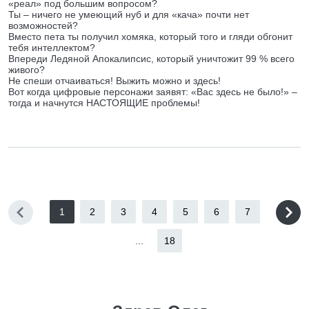
«реал» под большим вопросом?
Ты – ничего не умеющий нуб и для «кача» почти нет
возможностей?
Вместо пета ты получил хомяка, который того и гляди обгонит
тебя интеллектом?
Впереди Ледяной Апокалипсис, который уничтожит 99 % всего
живого?
Не спеши отчаиваться! Выжить можно и здесь!
Вот когда цифровые персонажи заявят: «Вас здесь не было!» –
тогда и начнутся НАСТОЯЩИЕ проблемы!
1
2
3
4
5
6
7
...
18