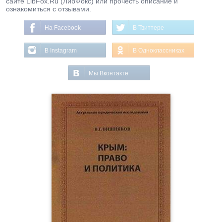
сайте LibFox.Ru (ЛибФокс) или прочесть описание и
ознакомиться с отзывами.
На Facebook
В Твиттере
В Instagram
В Одноклассниках
Мы Вконтакте