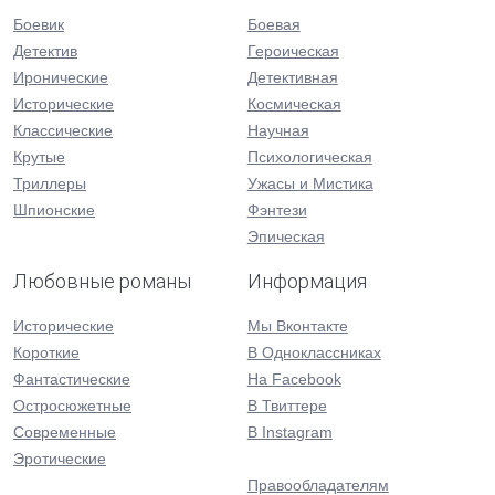
Боевик
Боевая
Детектив
Героическая
Иронические
Детективная
Исторические
Космическая
Классические
Научная
Крутые
Психологическая
Триллеры
Ужасы и Мистика
Шпионские
Фэнтези
Эпическая
Любовные романы
Информация
Исторические
Мы Вконтакте
Короткие
В Одноклассниках
Фантастические
На Facebook
Остросюжетные
В Твиттере
Современные
В Instagram
Эротические
Правообладателям