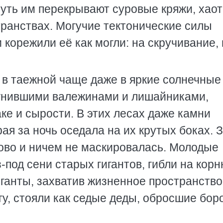
 путь им перекрывают суровые кряжи, хао
ранствах. Могучие тектонические силы
 корежили её как могли: на скручивание,
в таежной чаще даже в яркие солнечные 
сгнившими валежинами и лишайниками,
е и сырости. В этих лесах даже камни
рая за ночь оседала на их крутых боках. 
рово и ничем не маскировалась. Молодые
-под сени старых гигантов, гибли на корн
иганты, захватив жизненное пространство
агу, стояли как седые деды, обросшие бо