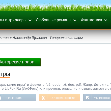
вы и триллеры
Любовные романы
Фантастика
ктив
» Александр Щелоков - Генеральские игры
Авторские права
игры
альские игры" в формате fb2, epub, txt, doc, pdf. Жанр: Детектив.
те LibFox.Ru (ЛибФокс) или прочесть описание и ознакомиться с о
В Instagram
В Одноклассниках
Мы Вконтак