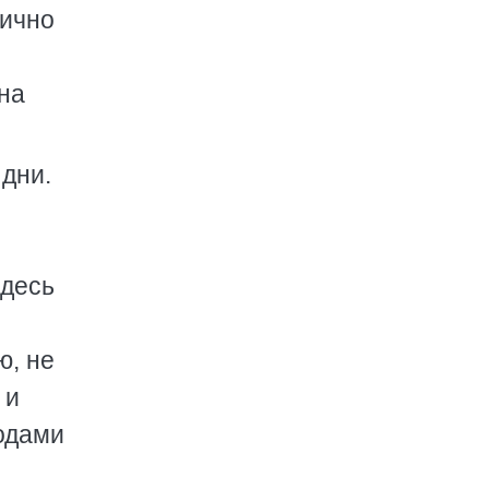
тично
 на
дни.
Здесь
ю, не
 и
родами