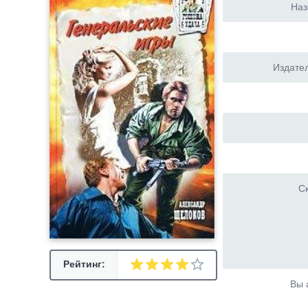
Наз
Издател
Ск
Рейтинг:
Вы 