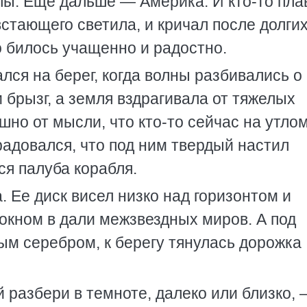
лы. Еще дальше — Америка. И кто-то пла
стающего светила, и кричал после долги
о билось учащенно и радостно.
лся на берег, когда волны разбивались о
 брызг, а земля вздрагивала от тяжелых
шно от мысли, что кто-то сейчас на утло
адовался, что под ним твердый настил
ся палуба корабля.
. Ее диск висел низко над горизонтом и
окном в дали межзвездных миров. А под
ым серебром, к берегу тянулась дорожка
 разбери в темноте, далеко или близко,