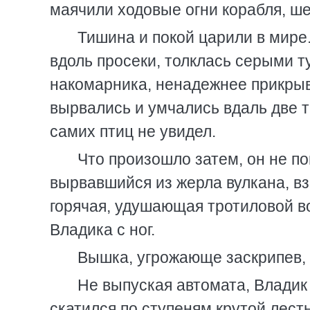
маячили ходовые огни корабля, ше
Тишина и покой царили в мире
вдоль просеки, толклась серыми т
накомарника, ненадежнее прикрыв 
вырвались и умчались вдаль две те
самих птиц не увидел.
Что произошло затем, он не п
вырвавшийся из жерла вулкана, в
горячая, удушающая тротиловой в
Владика с ног.
Вышка, угрожающе заскрипев, 
Не выпуская автомата, Владик 
скатился по ступеням крутой лест