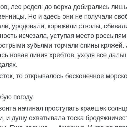
ов, лес редел: до верха добирались лишь
енницы. Но и здесь они не получали сво
ли, уродовали, корежили стволы, сбивал
ность исчезала, уступая место россыпям
острыми зубьями торчали спины кряжей. 
ась новая линия хребтов, уходя все даль
далях.
сток, то открывалось бесконечное морск
бую погоду.
изонта начинал проступать краешек солнц
и, и душу охватывала тоска бродяжничес