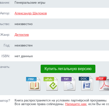
вание:
Генеральские игры
Автор:
Александр Щелоков
ьство:
неизвестно
Жанр:
Детектив
Год:
неизвестен
ISBN:
нет данных
ачать:
Купить легальную версию
автор?
Книга распространяется на условиях партнёрской программы.
Все авторские права соблюдены.
Напишите нам
, если Вы не с