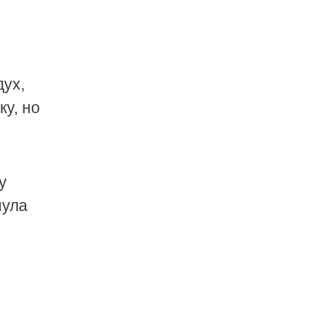
х
дух,
ку, но
у
нула