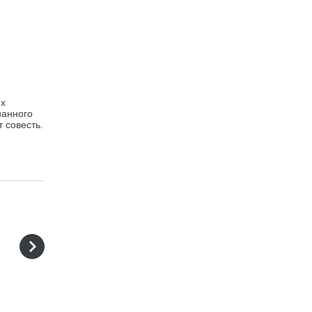
их
нанного
 совесть.