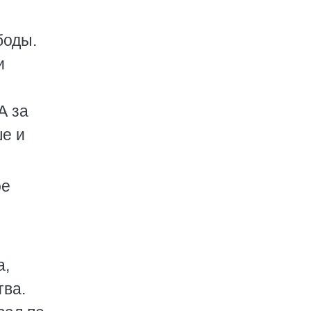
боды.
и
А за
ше и
ое
а,
тва.