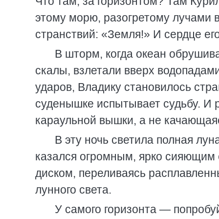
Что там, за горизонтом? Там Кури
этому морю, разогретому лучами в
странствий: «Земля!» И сердце ег
В шторм, когда океан обрушива
скалы, взлетали вверх водопадами
ударов, Владику становилось стра
суденышке испытывает судьбу. И р
караульной вышки, а не качающая
В эту ночь светила полная луна
казался огромным, ярко сияющим 
диском, переливаясь расплавленн
лунного света.
У самого горизонта — попробуй