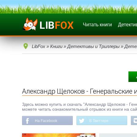
Читать книги
Детекти
LibFox
»
Книги
»
Детективы и Триллеры
»
Дете
Александр Щелоков - Генеральские 
Здесь можно купить и скачать "Александр Щелоков - Генер
можете читать ознакомительный отрывок из книги на сай
На Facebook
В Твиттере