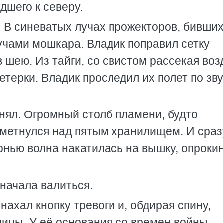
дшего к северу.
. В синеватых лучах прожекторов, бивши
учами мошкара. Владик поправил сетку
шею. Из тайги, со свистом рассекая воз
терки. Владик проследил их полет по зву
онял. Огромный столб пламени, будто
зметнулся над пятым хранилищем. И сраз
онью волна накатилась на вышку, опроки
начала валиться.
нахал кнопку тревоги и, обдирая спину,
ницы. У её основания со времен войны