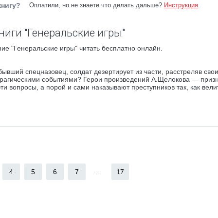
книгу?
Оплатили, но не знаете что делать дальше?
Инструкция
.
ниги "Генеральские игры"
ие "Генеральские игры" читать бесплатно онлайн.
бывший спецназовец, солдат дезертирует из части, расстреляв сво
а трагическими событиями? Герои произведений А.Щелокова — приз
 вопросы, а порой и сами наказывают преступников так, как велит
4
5
6
7
...
17