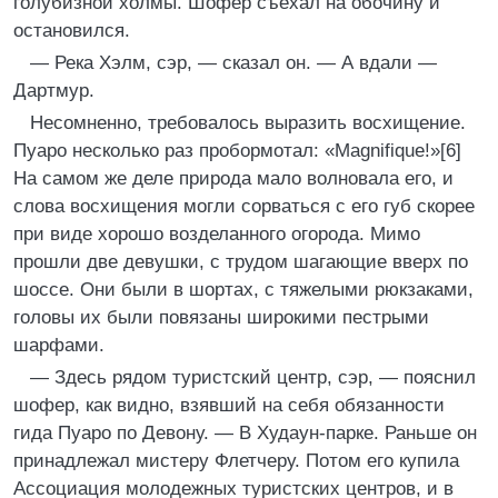
голубизной холмы. Шофер съехал на обочину и
остановился.
— Река Хэлм, сэр, — сказал он. — А вдали —
Дартмур.
Несомненно, требовалось выразить восхищение.
Пуаро несколько раз пробормотал: «Magnifique!»[6]
На самом же деле природа мало волновала его, и
слова восхищения могли сорваться с его губ скорее
при виде хорошо возделанного огорода. Мимо
прошли две девушки, с трудом шагающие вверх по
шоссе. Они были в шортах, с тяжелыми рюкзаками,
головы их были повязаны широкими пестрыми
шарфами.
— Здесь рядом туристский центр, сэр, — пояснил
шофер, как видно, взявший на себя обязанности
гида Пуаро по Девону. — В Худаун-парке. Раньше он
принадлежал мистеру Флетчеру. Потом его купила
Ассоциация молодежных туристских центров, и в