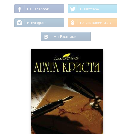
На Facebook
В Твиттере
В Instagram
В Одноклассниках
Мы Вконтакте