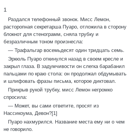
1
Раздался телефонный звонок. Мисс Лемон,
расторопная секретарша Пуаро, отложила в сторону
блокнот для стенограмм, сняла трубку и
безразличным тоном произнесла:
— Трафальгар восемьдесят один тридцать семь.
Эркюль Пуаро откинулся назад в своем кресле и
закрыл глаза. В задумчивости он слегка барабанил
пальцами по краю стола: он продолжал обдумывать
и шлифовать фразы письма, которое диктовал.
Прикрыв рукой трубку, мисс Лемон негромко
спросила:
— Может, вы сами ответите, просят из
Нассикоума, Девон?[1]
Пуаро нахмурился. Название места ему ни о чем
не говорило.