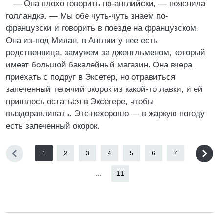
— Она плохо говорить по-английски, — пояснила
голландка. — Мы обе чуть-чуть знаем по-
французски и говорить в поезде на французском.
Она из-под Милан, в Англии у нее есть
родственница, замужем за джентльменом, который
имеет большой бакалейный магазин. Она вчера
приехать с подруг в Эксетер, но отравиться
запеченный телячий окорок из какой-то лавки, и ей
пришлось остаться в Эксетере, чтобы
выздоравливать. Это нехорошо — в жаркую погоду
есть запеченный окорок.
1
2
3
4
5
6
7
...
11