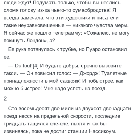
люди ждут! Подумать только, чтобы вы неслись
сломя голову из-за чьего-то сумасбродства! Я
всегда замечала, что эти художники и писатели
такие неуравновешенные — никакого чувства меры.
Я сейчас же пошлю телеграмму: «Сожалею, не могу
покинуть Лондон», а?
Ее рука потянулась к трубке, но Пуаро остановил
ее.
— Du tout![4] И будьте добры, срочно вызовите
такси. — Он повысил голос: — Джордж! Туалетные
принадлежности в мой саквояж! И побыстрее, как
можно быстрее! Мне надо успеть на поезд.
2
Сто восемьдесят две мили из двухсот двенадцати
поезд несся на предельной скорости, последние
тридцать тащился еле-еле, пыхтя и как бы
извиняясь, пока не достиг станции Нассикоум.