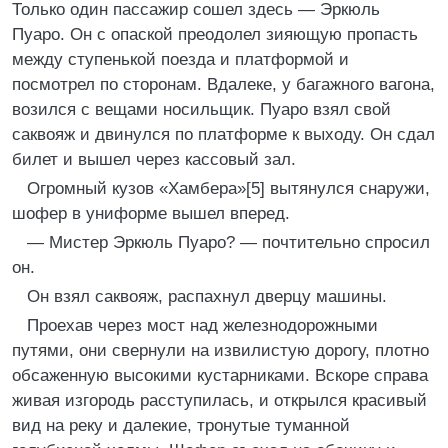
Только один пассажир сошел здесь — Эркюль
Пуаро. Он с опаской преодолел зияющую пропасть
между ступенькой поезда и платформой и
посмотрел по сторонам. Вдалеке, у багажного вагона,
возился с вещами носильщик. Пуаро взял свой
саквояж и двинулся по платформе к выходу. Он сдал
билет и вышел через кассовый зал.
Огромный кузов «Хамбера»[5] вытянулся снаружи,
шофер в униформе вышел вперед.
— Мистер Эркюль Пуаро? — почтительно спросил
он.
Он взял саквояж, распахнул дверцу машины.
Проехав через мост над железнодорожными
путями, они свернули на извилистую дорогу, плотно
обсаженную высокими кустарниками. Вскоре справа
живая изгородь расступилась, и открылся красивый
вид на реку и далекие, тронутые туманной