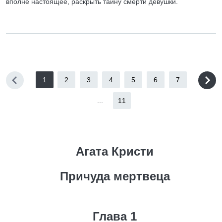
вполне настоящее, раскрыть тайну смерти девушки.
1
2
3
4
5
6
7
...
11
Агата Кристи
Причуда мертвеца
Глава 1