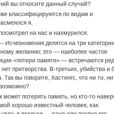
ений вы относите данный случай?
тоже классифицируются по видам и
асмеялся я.
посмотрел на нас и нахмурился.
— Исчезновения делятся на три категории
нному желанию; это — наиболее частое
яции «потери памяти» — встречаются ред
 нет притворства. В-третьих, убийства и 
 Так вы говорите, Хастингс, что ни то, ни
евозможно?
к может потерять память, но кто-то наве
акой хорошо известный человек, как
ылить в воздухе — рано или поздно его