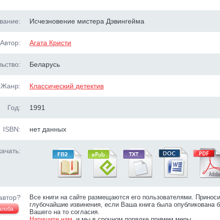
вание:
Исчезновение мистера Дэвингейма
Автор:
Агата Кристи
ьство:
Беларусь
Жанр:
Классический детектив
Год:
1991
ISBN:
нет данных
ачать:
автор?
Все книги на сайте размещаются его пользователями. Принос
глубочайшие извинения, если Ваша книга была опубликована б
алоба
Вашего на то согласия.
Напишите нам
, и мы в срочном порядке примем меры.