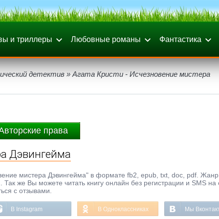
вы и триллеры
Любовные романы
Фантастика
сический детектив
» Агата Кристи - Исчезновение мистера
Авторские права
ра Дэвингейма
ение мистера Дэвингейма" в формате fb2, epub, txt, doc, pdf. Жанр
1. Так же Вы можете читать книгу онлайн без регистрации и SMS на
ься с отзывами.
В Instagram
В Одноклассниках
Мы Вконтак