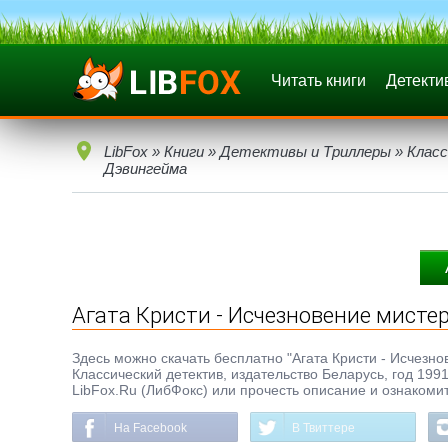
Читать книги
Детекти
LibFox
»
Книги
»
Детективы и Триллеры
»
Клас
Дэвингейма
Агата Кристи - Исчезновение мисте
Здесь можно скачать бесплатно "Агата Кристи - Исчезнов
Классический детектив, издательство Беларусь, год 199
LibFox.Ru (ЛибФокс) или прочесть описание и ознакомит
На Facebook
В Твиттере