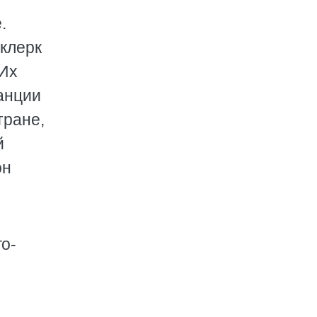
.
 клерк
 Их
анции
тране,
й
он
го-