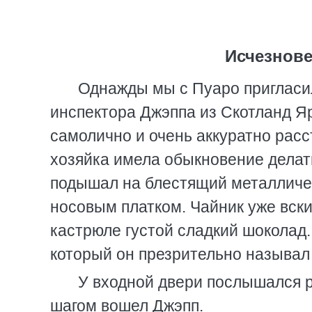
Исчезнове
Однажды мы с Пуаро пригласил
инспектора Джэппа из Скотланд Яр
самолично и очень аккуратно рас
хозяйка имела обыкновение делат
подышал на блестящий металличес
носовым платком. Чайник уже вск
кастрюле густой сладкий шоколад.
который он презрительно называл
У входной двери послышался р
шагом вошел Джэпп.