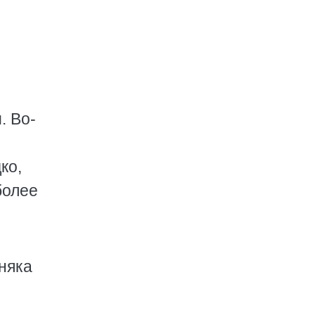
. Во-
ко,
более
рняка