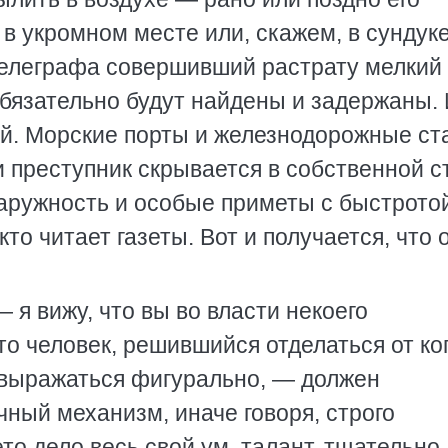
в укромном месте или, скажем, в сундуке
отелеграфа совершивший растрату мелкий
обязательно будут найдены и задержаны.
ей. Морские порты и железнодорожные ст
и преступник скрывается в собственной с
 наружность и особые приметы с быстрото
то читает газеты. Вот и получается, что 
 я вижу, что вы во власти некоего
то человек, решившийся отделаться от ко
и выражаться фигурально, — должен
чный механизм, иначе говоря, строго
то дело весь свой ум, талант, тщательно