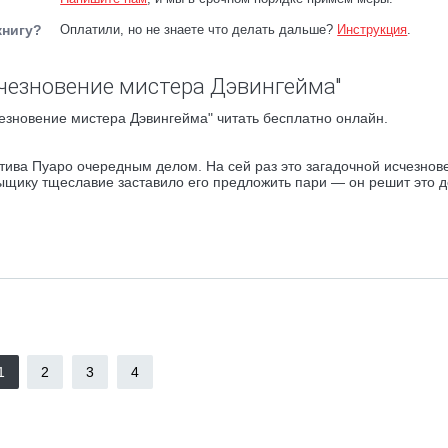
книгу?
Оплатили, но не знаете что делать дальше?
Инструкция
.
чезновение мистера Дэвингейма"
езновение мистера Дэвингейма" читать бесплатно онлайн.
тива Пуаро очередным делом. На сей раз это загадочной исчезнов
ыщику тщеславие заставило его предложить пари — он решит это д
1
2
3
4