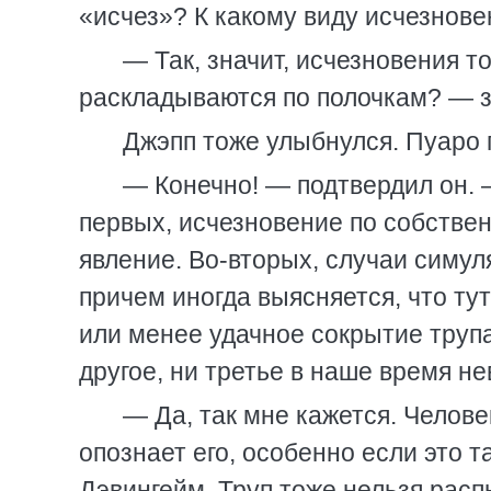
«исчез»? К какому виду исчезнов
— Так, значит, исчезновения 
раскладываются по полочкам? — з
Джэпп тоже улыбнулся. Пуаро 
— Конечно! — подтвердил он. 
первых, исчезновение по собстве
явление. Во-вторых, случаи симул
причем иногда выясняется, что тут
или менее удачное сокрытие трупа.
другое, ни третье в наше время н
— Да, так мне кажется. Челове
опознает его, особенно если это т
Дэвингейм. Труп тоже нельзя расп