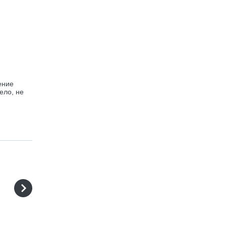
ение
ело, не