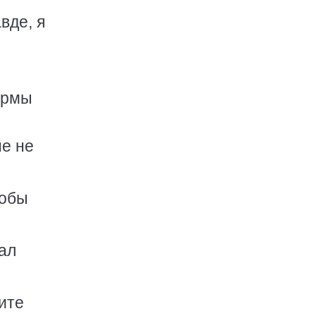
вде, я
ирмы
не не
тобы
ал
ите