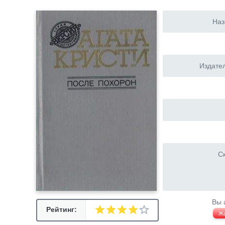
Наз
Издател
Ск
Вы 
Рейтинг:
Ж