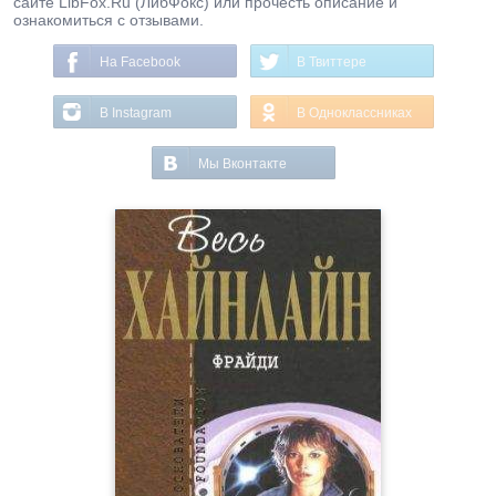
сайте LibFox.Ru (ЛибФокс) или прочесть описание и
ознакомиться с отзывами.
На Facebook
В Твиттере
В Instagram
В Одноклассниках
Мы Вконтакте