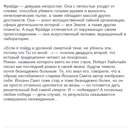
Фрайди — девушка непростая. Она с легкостью уходит от
слежки, способна убивать голыми руками и выносить
нечеловеческие пытки, а также обладает массой других
достоинств. Она — агент могущественной тайной организации,
сфера деятельности которой — вся Земля, а также другие
планеты. А еще Фрайди отличается от окружающих своим
происхождением — она искусственный человек, выращенный в
лаборатории…
«Если я пойду и долиной смертной тени, не убоюсь зла,
потому что Ты со мной…» — псалом двадцать второй, тот,
который традиционно читают на похоронах.
Роман, название которого взято из этих строк, Роберт Хайнлайн
писал как последний роман в своей жизни, будучи тяжело,
почти безнадежно больным. Те, кто знал его, говорили, что в
образе несгибаемого старика Йоханна Смита автор изобразил
себя. Йоханн Смит тоже стар и тоже безнадежно болен, но он
не просто отчаянно цепляется за жизнь — он готовится дать
решительный бой самой смерти. И — побеждает! А поскольку
любая победа — дочь случая, то результаты оказываются
совершенно неожиданные…