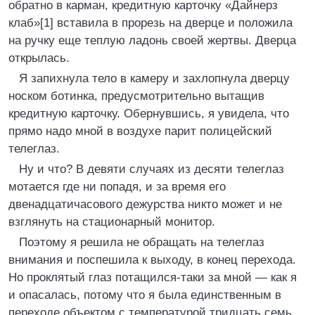
обратно в карман, кредитную карточку «Дайнерз
клаб»[1] вставила в прорезь на дверце и положила
на ручку еще теплую ладонь своей жертвы. Дверца
открылась.
Я запихнула тело в камеру и захлопнула дверцу
носком ботинка, предусмотрительно вытащив
кредитную карточку. Обернувшись, я увидела, что
прямо надо мной в воздухе парит полицейский
телеглаз.
Ну и что? В девяти случаях из десяти телеглаз
мотается где ни попадя, и за время его
двенадцатичасового дежурства никто может и не
взглянуть на стационарный монитор.
Поэтому я решила не обращать на телеглаз
внимания и поспешила к выходу, в конец перехода.
Но проклятый глаз потащился-таки за мной — как я
и опасалась, потому что я была единственным в
переходе объектом с температурой тридцать семь