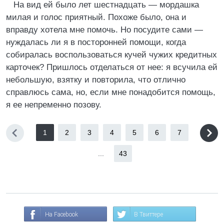
На вид ей было лет шестнадцать — мордашка
милая и голос приятный. Похоже было, она и
вправду хотела мне помочь. Но посудите сами —
нуждалась ли я в посторонней помощи, когда
собиралась воспользоваться кучей чужих кредитных
карточек? Пришлось отделаться от нее: я всучила ей
небольшую, взятку и повторила, что отлично
справлюсь сама, но, если мне понадобится помощь,
я ее непременно позову.
1
2
3
4
5
6
7
...
43
На Facebook
В Твиттере