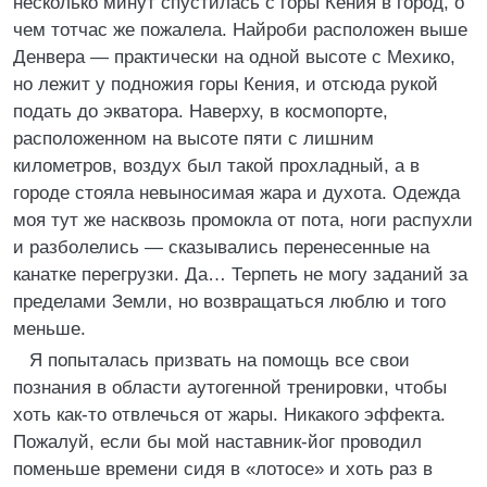
несколько минут спустилась с горы Кения в город, о
чем тотчас же пожалела. Найроби расположен выше
Денвера — практически на одной высоте с Мехико,
но лежит у подножия горы Кения, и отсюда рукой
подать до экватора. Наверху, в космопорте,
расположенном на высоте пяти с лишним
километров, воздух был такой прохладный, а в
городе стояла невыносимая жара и духота. Одежда
моя тут же насквозь промокла от пота, ноги распухли
и разболелись — сказывались перенесенные на
канатке перегрузки. Да… Терпеть не могу заданий за
пределами Земли, но возвращаться люблю и того
меньше.
Я попыталась призвать на помощь все свои
познания в области аутогенной тренировки, чтобы
хоть как-то отвлечься от жары. Никакого эффекта.
Пожалуй, если бы мой наставник-йог проводил
поменьше времени сидя в «лотосе» и хоть раз в