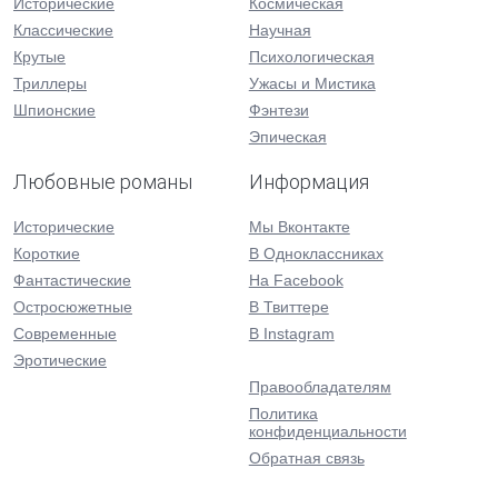
Исторические
Космическая
Классические
Научная
Крутые
Психологическая
Триллеры
Ужасы и Мистика
Шпионские
Фэнтези
Эпическая
Любовные романы
Информация
Исторические
Мы Вконтакте
Короткие
В Одноклассниках
Фантастические
На Facebook
Остросюжетные
В Твиттере
Современные
В Instagram
Эротические
Правообладателям
Политика
конфиденциальности
Обратная связь