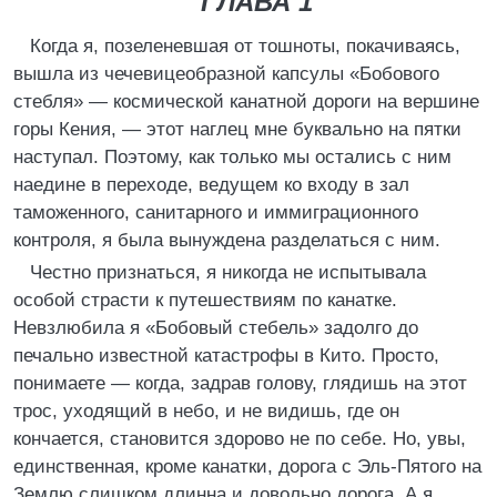
ГЛАВА 1
Когда я, позеленевшая от тошноты, покачиваясь,
вышла из чечевицеобразной капсулы «Бобового
стебля» — космической канатной дороги на вершине
горы Кения, — этот наглец мне буквально на пятки
наступал. Поэтому, как только мы остались с ним
наедине в переходе, ведущем ко входу в зал
таможенного, санитарного и иммиграционного
контроля, я была вынуждена разделаться с ним.
Честно признаться, я никогда не испытывала
особой страсти к путешествиям по канатке.
Невзлюбила я «Бобовый стебель» задолго до
печально известной катастрофы в Кито. Просто,
понимаете — когда, задрав голову, глядишь на этот
трос, уходящий в небо, и не видишь, где он
кончается, становится здорово не по себе. Но, увы,
единственная, кроме канатки, дорога с Эль-Пятого на
Землю слишком длинна и довольно дорога. А я