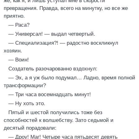
же, как я, и лишь уступал мне в скорости
превращения. Правда, всего на минутку, но все же
приятно.
— Раса?
— Универсал! — выдал четвертый.
— Специализация?! — радостно воскликнул
хозяин.
— Воин!
Создатель разочарованно вздохнул:
— Эх, а я уж было подумал… Ладно, время полной
трансформации?
— Три часа восемнадцать минут!
— Ну хоть это.
Пятый и шестой получились тоже без
способностей к волшебству. Зато седьмой и
десятый порадовали:
— Дроу! Маг! Четыре часа пятьдесят девять