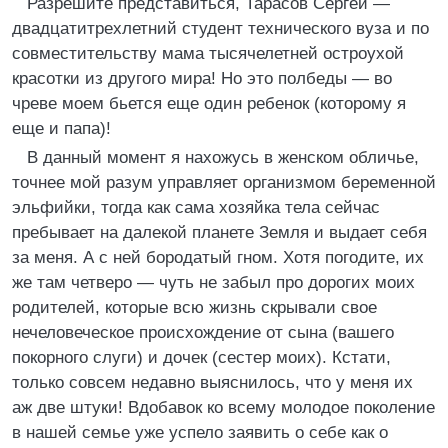
Разрешите представиться, Тарасов Сергей —
двадцатитрехлетний студент технического вуза и по
совместительству мама тысячелетней остроухой
красотки из другого мира! Но это полбеды — во
чреве моем бьется еще один ребенок (которому я
еще и папа)!
В данный момент я нахожусь в женском обличье,
точнее мой разум управляет организмом беременной
эльфийки, тогда как сама хозяйка тела сейчас
пребывает на далекой планете Земля и выдает себя
за меня. А с ней бородатый гном. Хотя погодите, их
же там четверо — чуть не забыл про дорогих моих
родителей, которые всю жизнь скрывали свое
нечеловеческое происхождение от сына (вашего
покорного слуги) и дочек (сестер моих). Кстати,
только совсем недавно выяснилось, что у меня их
аж две штуки! Вдобавок ко всему молодое поколение
в нашей семье уже успело заявить о себе как о