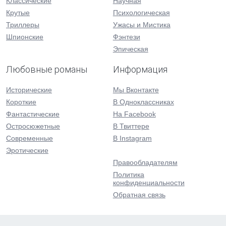
Классические
Научная
Крутые
Психологическая
Триллеры
Ужасы и Мистика
Шпионские
Фэнтези
Эпическая
Любовные романы
Информация
Исторические
Мы Вконтакте
Короткие
В Одноклассниках
Фантастические
На Facebook
Остросюжетные
В Твиттере
Современные
В Instagram
Эротические
Правообладателям
Политика
конфиденциальности
Обратная связь