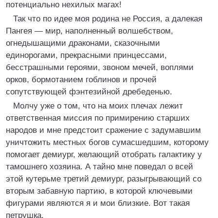
потенциально нехилых магах!
Так что по идее моя родина не Россия, а далекая
Пангея — мир, наполненный волшебством,
огнедышащими драконами, сказочными
единорогами, прекрасными принцессами,
бесстрашными героями, звоном мечей, воплями
орков, бормотанием гоблинов и прочей
сопутствующей фэнтезийной дребеденью.
Молчу уже о том, что на моих плечах лежит
ответственная миссия по примирению старших
народов и мне предстоит сражение с задумавшим
уничтожить местных богов сумасшедшим, которому
помогает демиург, желающий отобрать галактику у
тамошнего хозяина. А тайно мне поведал о всей
этой кутерьме третий демиург, разыгрывающий со
вторым забавную партию, в которой ключевыми
фигурами являются я и мои близкие. Вот такая
петрушка.