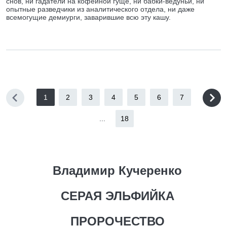
снов, ни гадатели на кофейной гуще, ни бабки-ведуньи, ни
опытные разведчики из аналитического отдела, ни даже
всемогущие демиурги, заварившие всю эту кашу.
1
2
3
4
5
6
7
...
18
Владимир Кучеренко
СЕРАЯ ЭЛЬФИЙКА
ПРОРОЧЕСТВО