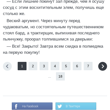
— Если лишние покинут зал прежде, чем я осушу
сосуд с этим восхитительным элем, получишь еще
столько же.
Веский аргумент. Через минуту перед
чудаковатым, но состоятельным путешественником
стоял бард, а трактирщик, выпихивая последнего
пьянчужку, проорал толпившимся за дверьми:
— Все! Закрыто! Завтра всем скидка в полмедяка
на первую покупку!
1
2
3
4
5
6
7
...
18
На Facebook
В Твиттере