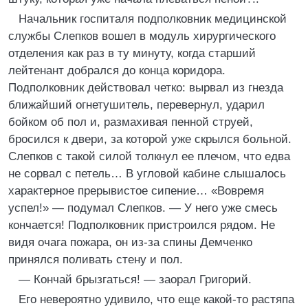
Начальник госпиталя подполковник медицинской
службы Слепков вошел в модуль хирургического
отделения как раз в ту минуту, когда старший
лейтенант добрался до конца коридора.
Подполковник действовал четко: вырвал из гнезда
ближайший огнетушитель, перевернул, ударил
бойком об пол и, размахивая пенной струей,
бросился к двери, за которой уже скрылся больной.
Слепков с такой силой толкнул ее плечом, что едва
не сорвал с петель… В угловой кабине слышалось
характерное прерывистое сипение… «Вовремя
успел!» — подумал Слепков. — У него уже смесь
кончается! Подполковник пристроился рядом. Не
видя очага пожара, он из-за спины Демченко
принялся поливать стену и пол.
— Кончай брызгаться! — заорал Григорий.
Его невероятно удивило, что еще какой-то растяпа