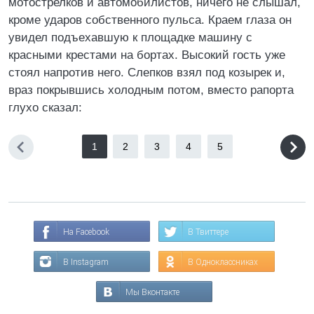
мотострелков и автомобилистов, ничего не слышал,
кроме ударов собственного пульса. Краем глаза он
увидел подъехавшую к площадке машину с
красными крестами на бортах. Высокий гость уже
стоял напротив него. Слепков взял под козырек и,
враз покрывшись холодным потом, вместо рапорта
глухо сказал:
1
2
3
4
5
На Facebook
В Твиттере
В Instagram
В Одноклассниках
Мы Вконтакте