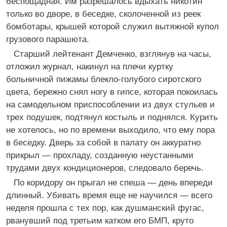
беспощадная. Им разрешалось вдыхать никотин
только во дворе, в беседке, сколоченной из реек
бомботары, крышей которой служил вытяжной купол
грузового парашюта.
Старший лейтенант Демченко, взглянув на часы,
отложил журнал, накинул на плечи куртку
больничной пижамы блекло-голубого сиротского
цвета, бережно снял ногу в гипсе, которая покоилась
на самодельном приспособлении из двух стульев и
трех подушек, подтянул костыль и поднялся. Курить
не хотелось, но по времени выходило, что ему пора
в беседку. Дверь за собой в палату он аккуратно
прикрыл — прохладу, созданную неустанными
трудами двух кондиционеров, следовало беречь.
По коридору он прыгал не спеша — день впереди
длинный. Убивать время еще не научился — всего
неделя прошла с тех пор, как душманский фугас,
рванувший под третьим катком его БМП, круто