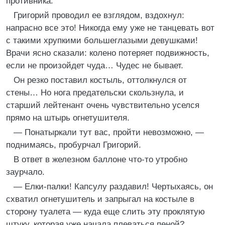
противника.
Григорий проводил ее взглядом, вздохнул:
напрасно все это! Никогда ему уже не танцевать вот
с такими хрупкими большеглазыми девушками!
Врачи ясно сказали: колено потеряет подвижность,
если не произойдет чуда… Чудес не бывает.
Он резко поставил костыль, оттолкнулся от
стены… Но нога предательски скользнула, и
старший лейтенант очень чувствительно уселся
прямо на штырь огнетушителя.
— Понатыркали тут вас, пройти невозможно, —
поднимаясь, пробурчал Григорий.
В ответ в железном баллоне что-то утробно
заурчало.
— Елки-палки! Капсулу раздавил! Чертыхаясь, он
схватил огнетушитель и запрыгал на костыле в
сторону туалета — куда еще слить эту проклятую
штуку, которая уже начала плеваться пеной?..