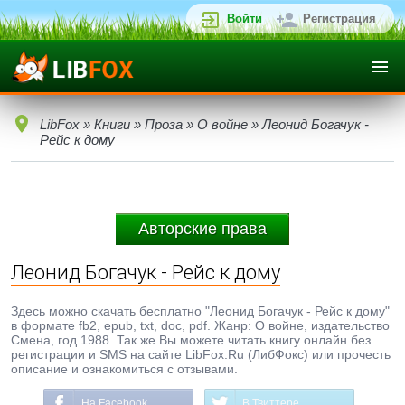
Войти
Регистрация
LibFox
»
Книги
»
Проза
»
О войне
» Леонид Богачук -
Рейс к дому
Авторские права
Леонид Богачук - Рейс к дому
Здесь можно скачать бесплатно "Леонид Богачук - Рейс к дому"
в формате fb2, epub, txt, doc, pdf. Жанр: О войне, издательство
Смена, год 1988. Так же Вы можете читать книгу онлайн без
регистрации и SMS на сайте LibFox.Ru (ЛибФокс) или прочесть
описание и ознакомиться с отзывами.
На Facebook
В Твиттере