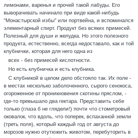
лимонами, варенья и прочей такой лабуды. Его
выворачивать начинало при виде какой-нибудь
"Монастырской избы" или портвейна, и вспоминался
элементарный спирт. Продукт без всяких примесей.
Полезный для души и желудка. Но этого полезного
продукта, естественно, всегда недоставало, как и той
клубнички, которая для него одна из
всех - без примесей кислотности.
Но есть клубничка и есть клубника.
С клубникой в целом дело обстояло так. Их поле -
в местах несколько заболоченного, сырого сенокоса,
огороженное от проникновения скотины пряслом, -
где-то превышало два гектара. Представить себе
только (глаза б не глядели!) почти что стометровый
оковалок, что вдоль, что поперек, вспаханной земли
(треть поля), который каждый год от августа до
морозов нужно отутюжить животом, перебуторить в