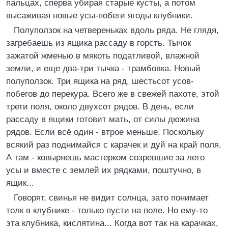
пальцах, сперва убирая старые кусты, а потом
высаживая новые усы-побеги ягоды клубники.
Полуползок на четвереньках вдоль ряда. Не глядя,
загребаешь из ящика рассаду в горсть. Тычок
зажатой жменью в мякоть податливой, влажной
земли, и еще два-три тычка - трамбовка. Новый
полуползок. Три ящика на ряд, шестьсот усов-
побегов до перекура. Всего же в свежей пахоте, этой
трети поля, около двухсот рядов. В день, если
рассаду в ящики готовит мать, от силы дюжина
рядов. Если всё один - втрое меньше. Поскольку
всякий раз поднимайся с карачек и дуй на край поля.
А там - ковыряешь мастерком созревшие за лето
усы и вместе с землей их рядками, поштучно, в
ящик...
Говорят, свинья не видит солнца, зато понимает
толк в клубнике - только пусти на поле. Но ему-то
эта клубника, кислятина... Когда вот так на карачках,