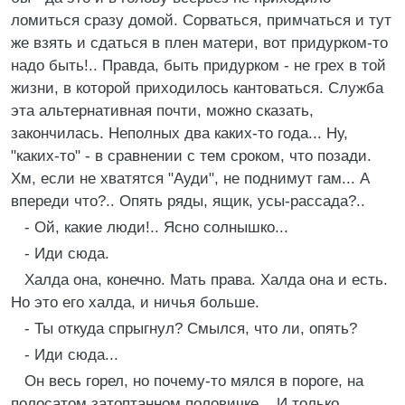
ломиться сразу домой. Сорваться, примчаться и тут
же взять и сдаться в плен матери, вот придурком-то
надо быть!.. Правда, быть придурком - не грех в той
жизни, в которой приходилось кантоваться. Служба
эта альтернативная почти, можно сказать,
закончилась. Неполных два каких-то года... Ну,
"каких-то" - в сравнении с тем сроком, что позади.
Хм, если не хватятся "Ауди", не поднимут гам... А
впереди что?.. Опять ряды, ящик, усы-рассада?..
- Ой, какие люди!.. Ясно солнышко...
- Иди сюда.
Халда она, конечно. Мать права. Халда она и есть.
Но это его халда, и ничья больше.
- Ты откуда спрыгнул? Смылся, что ли, опять?
- Иди сюда...
Он весь горел, но почему-то мялся в пороге, на
полосатом затоптанном половичке... И только