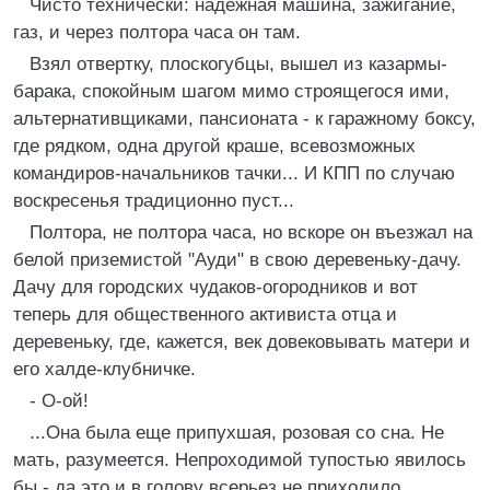
Чисто технически: надежная машина, зажигание,
газ, и через полтора часа он там.
Взял отвертку, плоскогубцы, вышел из казармы-
барака, спокойным шагом мимо строящегося ими,
альтернативщиками, пансионата - к гаражному боксу,
где рядком, одна другой краше, всевозможных
командиров-начальников тачки... И КПП по случаю
воскресенья традиционно пуст...
Полтора, не полтора часа, но вскоре он въезжал на
белой приземистой "Ауди" в свою деревеньку-дачу.
Дачу для городских чудаков-огородников и вот
теперь для общественного активиста отца и
деревеньку, где, кажется, век довековывать матери и
его халде-клубничке.
- О-ой!
...Она была еще припухшая, розовая со сна. Не
мать, разумеется. Непроходимой тупостью явилось
бы - да это и в голову всерьез не приходило