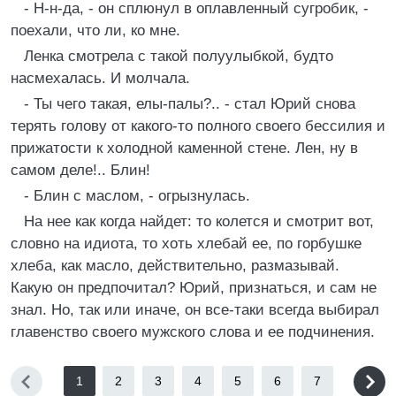
- Н-н-да, - он сплюнул в оплавленный сугробик, -
поехали, что ли, ко мне.
Ленка смотрела с такой полуулыбкой, будто
насмехалась. И молчала.
- Ты чего такая, елы-палы?.. - стал Юрий снова
терять голову от какого-то полного своего бессилия и
прижатости к холодной каменной стене. Лен, ну в
самом деле!.. Блин!
- Блин с маслом, - огрызнулась.
На нее как когда найдет: то колется и смотрит вот,
словно на идиота, то хоть хлебай ее, по горбушке
хлеба, как масло, действительно, размазывай.
Какую он предпочитал? Юрий, признаться, и сам не
знал. Но, так или иначе, он все-таки всегда выбирал
главенство своего мужского слова и ее подчинения.
1
2
3
4
5
6
7