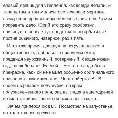
еловый лапник для утепления, как всегда делали, и
теперь там и там малахитово зеленели мертвые,
вымерзшие проплешины оголенных листьев. Чтобы
поправить дело, Юрий это сразу сообразил,
прикинул, в апреле тут предстояло погорбатиться
против обычного, наверное, раз в пять.
И в то же время, досадуя на погрузившегося в
общественные, глобальные проблемы отца,
предвидя неурожайный, потерянный, безденежный
год, он любовался Еленой... Нет, его халда была
прекрасна, как - он не нашел особенно оригинального
сравнения - как маков цвет. Черт побери ее!.. В
своем шершавом полушубке, на краю
полузаснеженного поля, она выглядела еще ядреней
и была такой же запретной, как головка мака...
Зачем приперся сюда?.. Посмотрел на запустенье,
и стало тошнее прежнего.