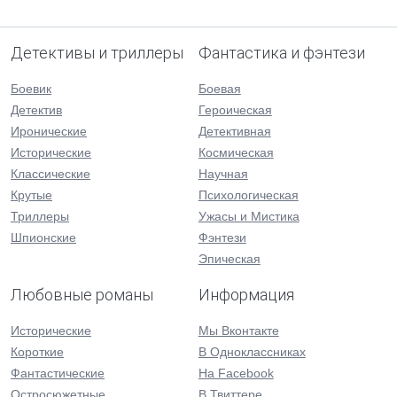
Детективы и триллеры
Фантастика и фэнтези
Боевик
Боевая
Детектив
Героическая
Иронические
Детективная
Исторические
Космическая
Классические
Научная
Крутые
Психологическая
Триллеры
Ужасы и Мистика
Шпионские
Фэнтези
Эпическая
Любовные романы
Информация
Исторические
Мы Вконтакте
Короткие
В Одноклассниках
Фантастические
На Facebook
Остросюжетные
В Твиттере