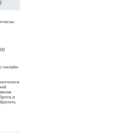
огласны.
ое
о онлайн.
ронтологи
ней.
ивном
брота и
братить