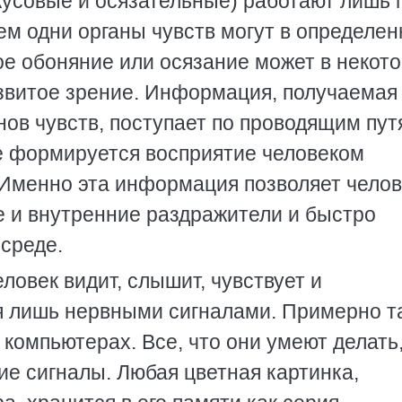
кусовые и осязательные) работают лишь 
ем одни органы чувств могут в определен
ое обоняние или осязание может в некот
звитое зрение. Информация, получаемая
нов чувств, поступает по проводящим пут
е формируется восприятие человеком
 Именно эта информация позволяет челов
е и внутренние раздражители и быстро
среде.
еловек видит, слышит, чувствует и
ся лишь нервными сигналами. Примерно т
компьютерах. Все, что они умеют делать,
ие сигналы. Любая цветная картинка,