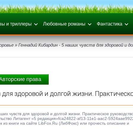
вы и триллеры
Любовные романы
Фантастика
оровье
» Геннадий Кибардин - 5 наших чувств для здоровой и д
Авторские права
 для здоровой и долгой жизни. Практическ
аших чувств для здоровой и долгой жизни. Практическое руководство
тельство Литагент «5 редакция»fca24822-af13-11e1-aac2-5924aae992
 из книги на сайте LibFox.Ru (ЛибФокс) или прочесть описание и