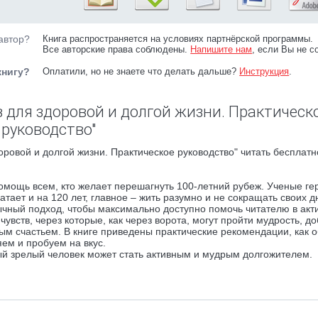
автор?
Книга распространяется на условиях партнёрской программы.
Все авторские права соблюдены.
Напишите нам
, если Вы не с
книгу?
Оплатили, но не знаете что делать дальше?
Инструкция
.
в для здоровой и долгой жизни. Практическ
руководство"
оровой и долгой жизни. Практическое руководство" читать бесплатн
омощь всем, кто желает перешагнуть 100-летний рубеж. Ученые ге
тает и на 120 лет, главное – жить разумно и не сокращать своих д
ычный подход, чтобы максимально доступно помочь читателю в акт
увств, через которые, как через ворота, могут пройти мудрость, до
ым счастьем. В книге приведены практические рекомендации, как о
яем и пробуем на вкус.
дый зрелый человек может стать активным и мудрым долгожителем.