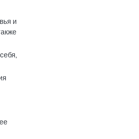
вья и
также
себя,
ия
 ее