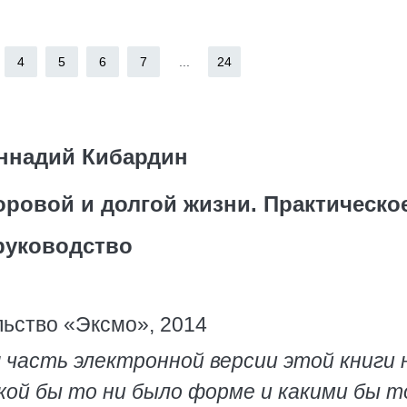
4
5
6
7
...
24
ннадий Кибардин
оровой и долгой жизни. Практическо
руководство
ьство «Эксмо», 2014
 часть электронной версии этой книги 
кой бы то ни было форме и какими бы т