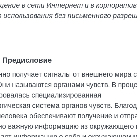
ещение в сети Интернет и в корпорати
о использования без письменного разре
Предисловие
но получает сигналы от внешнего мира с
ни называются органами чувств. В проц
ировалась специализированная
ическая система органов чувств. Благо
еловека обеспечивают получение и отпра
нно важную информацию из окружающего
учает информацию о себе и окружающем 