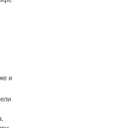
же и
тели
а,