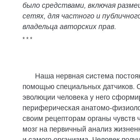
было средствами, включая разм
сетях, для частного и публичног
владельца авторских прав.
* * *
Наша нервная система постоян
помощью специальных датчиков. О
эволюции человека у него сформ
периферическая анатомо-физиолог
своим рецепторам органы чувств ч
мозг на первичный анализ жизне
и самого организма. Человек пол