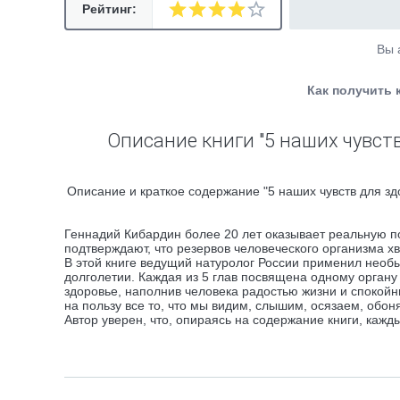
Рейтинг:
Вы 
Как получить 
Описание книги "5 наших чувст
Описание и краткое содержание "5 наших чувств для зд
Геннадий Кибардин более 20 лет оказывает реальную п
подтверждают, что резервов человеческого организма хва
В этой книге ведущий натуролог России применил необ
долголетии. Каждая из 5 глав посвящена одному органу ч
здоровье, наполнив человека радостью жизни и спокойн
на пользу все то, что мы видим, слышим, осязаем, обон
Автор уверен, что, опираясь на содержание книги, каж