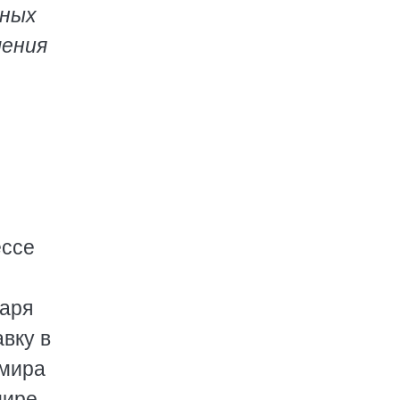
вных
шения
ессе
даря
вку в
 мира
мире