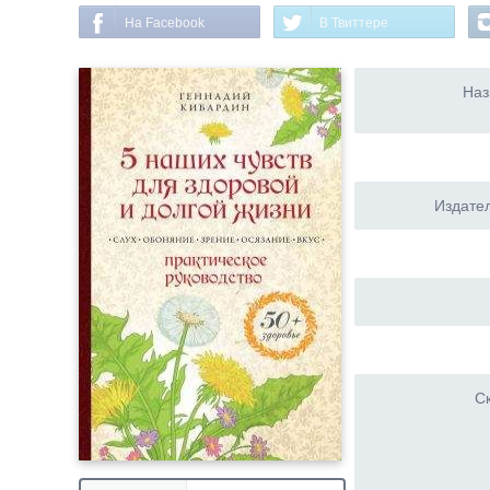
На Facebook
В Твиттере
Наз
Издател
Ск