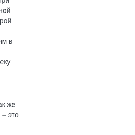
при
ной
орой
ям в
еку
ак же
 – это