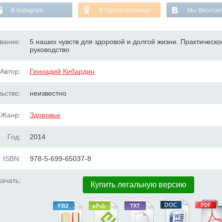
В Instagram
В Одноклассниках
Мы Вконтак
вание:
5 наших чувств для здоровой и долгой жизни. Практическо
руководство
Автор:
Геннадий Кибардин
ьство:
неизвестно
Жанр:
Здоровье
Год:
2014
ISBN:
978-5-699-65037-8
ачать:
Купить легальную версию