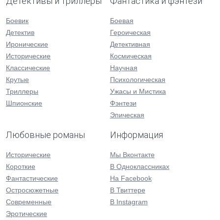
Детективы и триллеры
Фантастика и фэнтези
Боевик
Боевая
Детектив
Героическая
Иронические
Детективная
Исторические
Космическая
Классические
Научная
Крутые
Психологическая
Триллеры
Ужасы и Мистика
Шпионские
Фэнтези
Эпическая
Любовные романы
Информация
Исторические
Мы Вконтакте
Короткие
В Одноклассниках
Фантастические
На Facebook
Остросюжетные
В Твиттере
Современные
В Instagram
Эротические