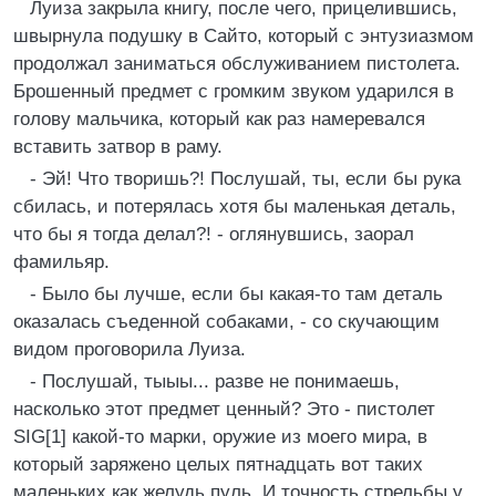
Луиза закрыла книгу, после чего, прицелившись,
швырнула подушку в Сайто, который с энтузиазмом
продолжал заниматься обслуживанием пистолета.
Брошенный предмет с громким звуком ударился в
голову мальчика, который как раз намеревался
вставить затвор в раму.
- Эй! Что творишь?! Послушай, ты, если бы рука
сбилась, и потерялась хотя бы маленькая деталь,
что бы я тогда делал?! - оглянувшись, заорал
фамильяр.
- Было бы лучше, если бы какая-то там деталь
оказалась съеденной собаками, - со скучающим
видом проговорила Луиза.
- Послушай, тыыы... разве не понимаешь,
насколько этот предмет ценный? Это - пистолет
SIG[1] какой-то марки, оружие из моего мира, в
который заряжено целых пятнадцать вот таких
маленьких как желудь пуль. И точность стрельбы у