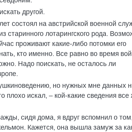
псевдоним.
искать другой.
лет состоял на австрийской военной слу
з старинного лотарингского рода. Возмо
ейчас проживают какие-либо потомки его
нать, кто именно. Все равно во время во
ожно. Надо поискать, не осталось ли
вропе.
 пушкиноведению, но нужных мне данных 
то плохо искал, – кой-какие сведения все
жды, сидя дома, я вдруг вспомнил о том,
кельмон. Кажется, она вышла замуж за ка