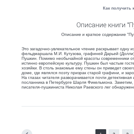
Как получить 
Описание книги "П
Описание и краткое содержание "Пу
Это загадочно-увлекательное чтение раскрывает одну и
фельдмаршала М.И. Кутузова, графиней Дарьей (Долли
Пушкин. Помимо необычайной красоты современники от
истинно европейскую культуру. Пушкин был частым гост
хозяйки. В столь знакомые ему стены он приведет своег
доме, где являлся поэту призрак старой графини, и зар
На глазах читателя разворачивается почти детективная
посланника в Петербурге Шарля Фикельмона. Заметим, ч
писателя-пушкиниста Николая Раевского лег обнаруже