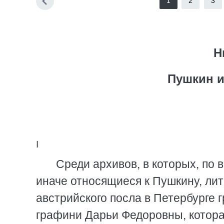
1
2
3
Н
Пушкин и
I
Среди архивов, в которых, по 
иначе относящиеся к Пушкину, ли
австрийского посла в Петербурге 
графини Дарьи Федоровны, котора