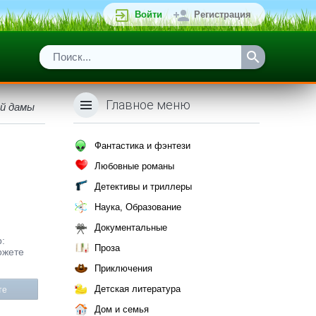
Войти
Регистрация
Главное меню
ой дамы
Фантастика и фэнтези
Любовные романы
Детективы и триллеры
Наука, Образование
Документальные
р:
Проза
ожете
Приключения
Детская литература
те
Дом и семья