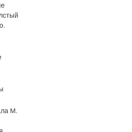
не
олстый
о.
е
зы
ла М.
я