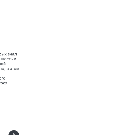
рых знал
нность и
ной
но, в этом
ого
гося