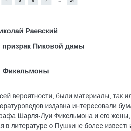
4
5
6
7
...
24
иколай Раевский
 призрак Пиковой дамы
Фикельмоны
всей вероятности, были материалы, так и
тературоведов издавна интересовали бум
графа Шарля-Луи Фикельмона и его жены,
я в литературе о Пушкине более известн