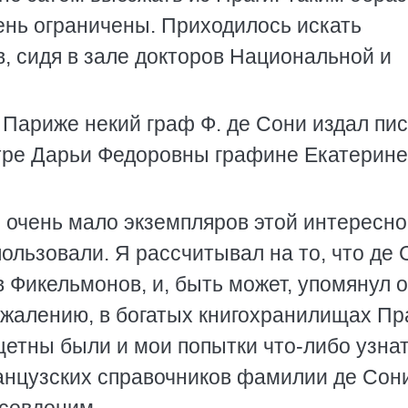
ень ограничены. Приходилось искать
, сидя в зале докторов Национальной и
 в Париже некий граф Ф. де Сони издал пи
тре Дарьи Федоровны графине Екатерине
 очень мало экземпляров этой интересн
ользовали. Я рассчитывал на то, что де 
в Фикельмонов, и, быть может, упомянул 
ожалению, в богатых книгохранилищах Пр
щетны были и мои попытки что-либо узнат
анцузских справочников фамилии де Сони