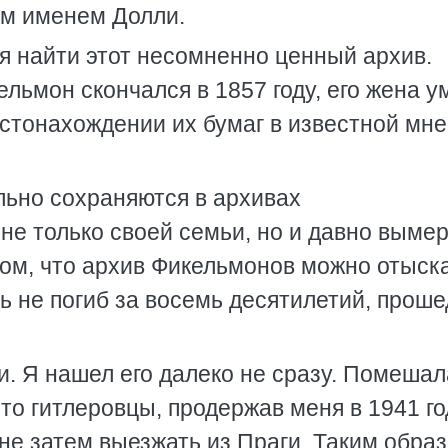
м именем Долли.
ся найти этот несомненно ценный архив.
ельмон скончался в 1857 году, его жена 
местонахождении их бумаг в известной мне
ельно сохраняются в архивах
не только своей семьи, но и давно выме
 том, что архив Фикельмонов можно отыска
дь не погиб за восемь десятилетий, прош
и. Я нашел его далеко не сразу. Помешал
 что гитлеровцы, продержав меня в 1941 го
не затем выезжать из Праги. Таким образ