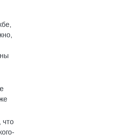
жбе,
жно,
йны
не
 же
 что
кого-