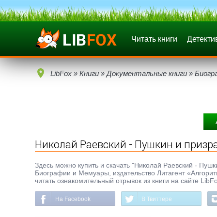
Читать книги
Детекти
LibFox
»
Книги
»
Документальные книги
»
Биогр
Николай Раевский - Пушкин и приз
Здесь можно купить и скачать "Николай Раевский - Пушки
Биографии и Мемуары, издательство Литагент «Алгорит
читать ознакомительный отрывок из книги на сайте LibF
На Facebook
В Твиттере