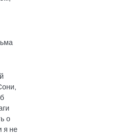
сьма
ой
Сони,
об
аги
ь о
 я не