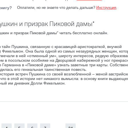
книгу?
Оплатили, но не знаете что делать дальше?
Инструкция
.
ушкин и призрак Пиковой дамы"
шкин и призрак Пиковой дамы" читать бесплатно онлайн.
з тайн Пушкина, связанную с красавицей-аристократкой, внучкой
) Фикельмон. Она была одной из самых незаурядных женщин, кото
мечали в ней «отменный ум», широту интересов, редкую образова
ем в посольском особняке на Дворцовой набережной у ног прекрас
о Германна в «Пиковой даме» узнать заветные три карты. Собствен
одилась его гениальная таинственная повесть.
 история встреч Пушкина со своей возлюбленной – женой австрийск
то в этой истории нет никакого вымысла: в основу книги выдающе
нный им дневник Долли Фикельмон.