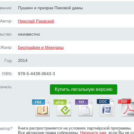
вание:
Пушкин и призрак Пиковой дамы
Автор:
Николай Раевский
ьство:
неизвестно
Жанр:
Биографии и Мемуары
Год:
2014
ISBN:
978-5-4438-0643-3
ачать:
Купить легальную версию
автор?
Книга распространяется на условиях партнёрской программы.
Все авторские права соблюдены.
Напишите нам
, если Вы не с