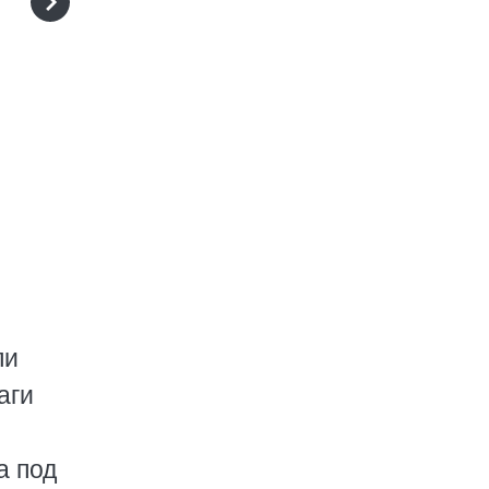
ли
аги
а под