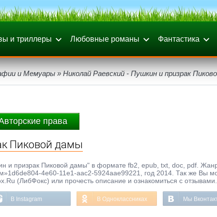
вы и триллеры
Любовные романы
Фантастика
афии и Мемуары
» Николай Раевский - Пушкин и призрак Пиков
Авторские права
рак Пиковой дамы
н и призрак Пиковой дамы" в формате fb2, epub, txt, doc, pdf. Жан
м»1d6de804-4e60-11e1-aac2-5924aae99221, год 2014. Так же Вы м
ox.Ru (ЛибФокс) или прочесть описание и ознакомиться с отзывами.
В Instagram
В Одноклассниках
Мы Вконтак