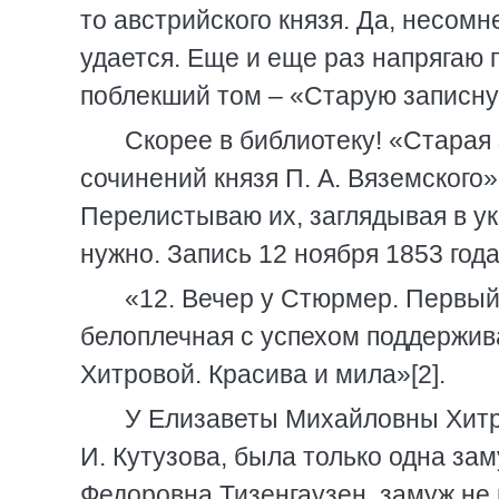
то австрийского князя. Да, несомн
удается. Еще и еще раз напрягаю 
поблекший том – «Старую записную
Скорее в библиотеку! «Старая
сочинений князя П. А. Вяземского» – 
Перелистываю их, заглядывая в ука
нужно. Запись 12 ноября 1853 года
«12. Вечер у Стюрмер. Первы
белоплечная с успехом поддержив
Хитровой. Красива и мила»[2].
У Елизаветы Михайловны Хитр
И. Кутузова, была только одна за
Федоровна Тизенгаузен, замуж не