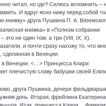
енно читал, но где? Силюсь вспомнить – 
память. И вдруг ясно нижу перед собой т
 книжку» друга Пушкина П. А. Вяземског
 записная книжка» в «Полном собрании
это не один том, а три (VIII, IX, X).
затели, и почти сразу нахожу то, что мн
, сделанная в Венеции.
й в Венеции. <…> Принцесса Клари
ает плечистую славу бабушки своей Ели
ово, друга Пушкина, дочери фельдмарша
мужняя дочь. Вторая, фрейлина Екатерина
 вышла. Итак, принцесса Клари… Фамили