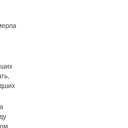
умерла
рших
ть,
едших
а
ду
ом,