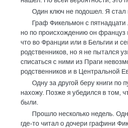
нашел. По всей вероятности, это 
Один ключ не подошел. Я стал 
Граф Фикельмон с пятнадцати 
но по происхождению он француз и
что во Франции или в Бельгии и с
родственников, но я не пытался уз
списаться с ними из Праги невозм
родственников и в Центральной Е
Одну за другой беру книги по
нахожу. Позже я убедился в том, ч
были.
Прошло несколько недель. Одна
где-то читал о дочери графини Фи