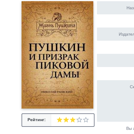
Наз
Издател
Ск
Рейтинг:
Вы 