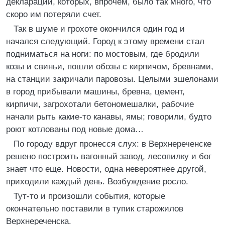
декларации, которых, впрочем, было так много, что
скоро им потеряли счет.
Так в шуме и грохоте окончился один год и
начался следующий. Город к этому времени стал
подниматься на ноги: по мостовым, где бродили
козы и свиньи, пошли обозы с кирпичом, бревнами,
на станции закричали паровозы. Целыми эшелонами
в город прибывали машины, бревна, цемент,
кирпичи, загрохотали бетономешалки, рабочие
начали рыть какие-то канавы, ямы; говорили, будто
роют котлованы под новые дома…
По городу вдруг пронесся слух: в Верхнереченске
решено построить вагонный завод, лесопилку и бог
знает что еще. Новости, одна невероятнее другой,
приходили каждый день. Возбуждение росло.
Тут-то и произошли события, которые
окончательно поставили в тупик старожилов
Верхнереченска.