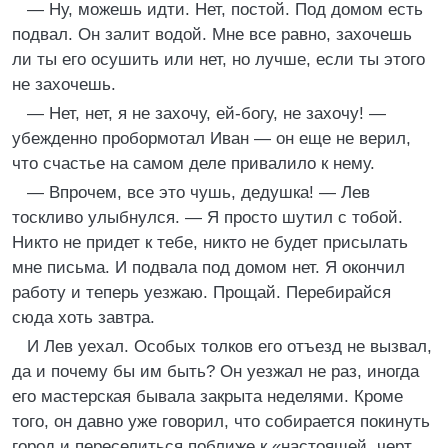
— Ну, можешь идти. Нет, постой. Под домом есть
подвал. Он залит водой. Мне все равно, захочешь
ли ты его осушить или нет, но лучше, если ты этого
не захочешь.
— Нет, нет, я не захочу, ей-богу, не захочу! —
убежденно пробормотал Иван — он еще не верил,
что счастье на самом деле привалило к нему.
— Впрочем, все это чушь, дедушка! — Лев
тоскливо улыбнулся. — Я просто шутил с тобой.
Никто не придет к тебе, никто не будет присылать
мне письма. И подвала под домом нет. Я окончил
работу и теперь уезжаю. Прощай. Перебирайся
сюда хоть завтра.
И Лев уехал. Особых толков его отъезд не вызвал,
да и почему бы им быть? Он уезжал не раз, иногда
его мастерская бывала закрыта неделями. Кроме
того, он давно уже говорил, что собирается покинуть
город и переселиться поближе к «настоящей, черт