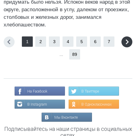
придумать было нельзя. Испокон веков народ в этой
округе, расположенной в углу, далеком от проезжих,
столбовых и железных дорог, занимался
хлебопашеством.
1
2
3
4
5
6
7
...
89
На Facebook
В Твиттере
В Instagram
В Одноклассниках
Мы Вконтакте
Подписывайтесь на наши страницы в социальных
сетях.