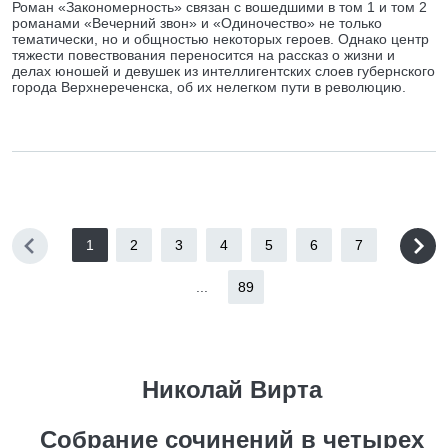
Роман «Закономерность» связан с вошедшими в том 1 и том 2
романами «Вечерний звон» и «Одиночество» не только
тематически, но и общностью некоторых героев. Однако центр
тяжести повествования переносится на рассказ о жизни и
делах юношей и девушек из интеллигентских слоев губернского
города Верхнереченска, об их нелегком пути в революцию.
1
2
3
4
5
6
7
...
89
Николай Вирта
Собрание сочинений в четырех