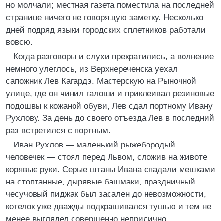
но молчали; местная газета поместила на последней
странице ничего не говорящую заметку. Несколько
дней подряд языки городских сплетников работали
вовсю.
Когда разговоры и слухи прекратились, а волнение
немного улеглось, из Верхнереченска уехал
сапожник Лев Кагардэ. Мастерскую на Рыночной
улице, где он чинил галоши и приклеивал резиновые
подошвы к кожаной обуви, Лев сдал портному Ивану
Рухлову. За день до своего отъезда Лев в последний
раз встретился с портным.
Иван Рухлов — маленький рыжебородый
человечек — стоял перед Львом, сложив на животе
корявые руки. Серые штаны Ивана спадали мешками
на стоптанные, дырявые башмаки, праздничный
чесучовый пиджак был засален до невозможности,
котелок уже дважды подкрашивался тушью и тем не
менее выглядел совершенно неприлично.