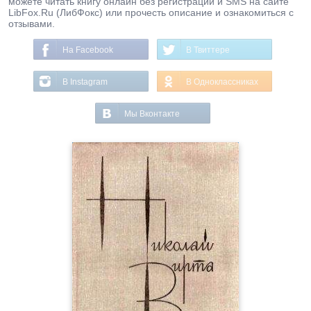
можете читать книгу онлайн без регистрации и SMS на сайте
LibFox.Ru (ЛибФокс) или прочесть описание и ознакомиться с
отзывами.
На Facebook
В Твиттере
В Instagram
В Одноклассниках
Мы Вконтакте