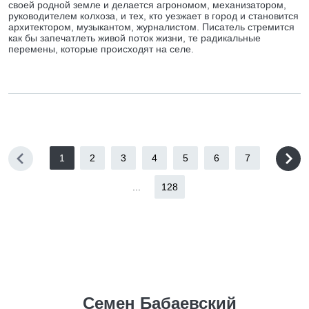
своей родной земле и делается агрономом, механизатором,
руководителем колхоза, и тех, кто уезжает в город и становится
архитектором, музыкантом, журналистом. Писатель стремится
как бы запечатлеть живой поток жизни, те радикальные
перемены, которые происходят на селе.
1
2
3
4
5
6
7
...
128
Семен Бабаевский