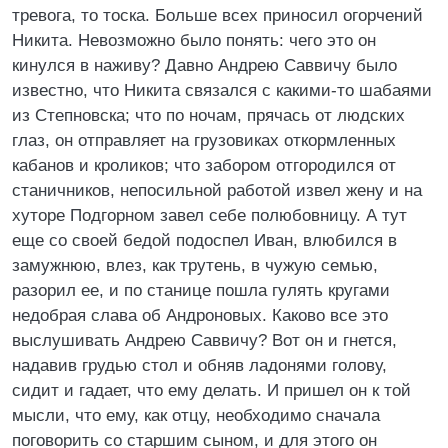
тревога, то тоска. Больше всех приносил огорчений
Никита. Невозможно было понять: чего это он
кинулся в наживу? Давно Андрею Саввичу было
известно, что Никита связался с какими-то шабаями
из Степновска; что по ночам, прячась от людских
глаз, он отправляет на грузовиках откормленных
кабанов и кроликов; что забором отгородился от
станичников, непосильной работой извел жену и на
хуторе Подгорном завел себе полюбовницу. А тут
еще со своей бедой подоспел Иван, влюбился в
замужнюю, влез, как трутень, в чужую семью,
разорил ее, и по станице пошла гулять кругами
недобрая слава об Андроновых. Каково все это
выслушивать Андрею Саввичу? Вот он и гнется,
надавив грудью стол и обняв ладонями голову,
сидит и гадает, что ему делать. И пришел он к той
мысли, что ему, как отцу, необходимо сначала
поговорить со старшим сыном, и для этого он