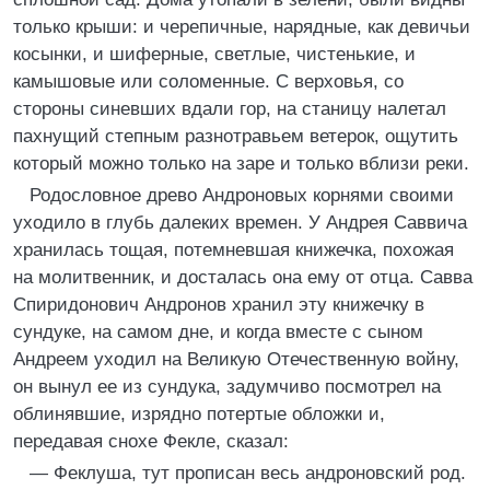
только крыши: и черепичные, нарядные, как девичьи
косынки, и шиферные, светлые, чистенькие, и
камышовые или соломенные. С верховья, со
стороны синевших вдали гор, на станицу налетал
пахнущий степным разнотравьем ветерок, ощутить
который можно только на заре и только вблизи реки.
Родословное древо Андроновых корнями своими
уходило в глубь далеких времен. У Андрея Саввича
хранилась тощая, потемневшая книжечка, похожая
на молитвенник, и досталась она ему от отца. Савва
Спиридонович Андронов хранил эту книжечку в
сундуке, на самом дне, и когда вместе с сыном
Андреем уходил на Великую Отечественную войну,
он вынул ее из сундука, задумчиво посмотрел на
облинявшие, изрядно потертые обложки и,
передавая снохе Фекле, сказал:
— Феклуша, тут прописан весь андроновский род.