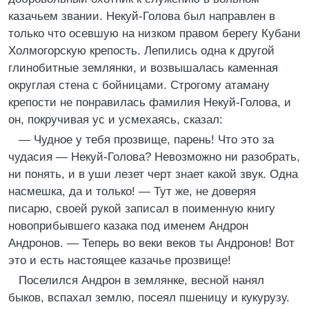
казачьем звании. Некуй-Голова был направлен в
только что осевшую на низком правом берегу Кубани
Холмогорскую крепость. Лепились одна к другой
глинобитные землянки, и возвышалась каменная
округлая стена с бойницами. Строгому атаману
крепости не понравилась фамилия Некуй-Голова, и
он, покручивая ус и усмехаясь, сказал:
— Чудное у тебя прозвище, парень! Что это за
чудасия — Некуй-Голова? Невозможно ни разобрать,
ни понять, и в уши лезет черт знает какой звук. Одна
насмешка, да и только! — Тут же, не доверяя
писарю, своей рукой записал в поименную книгу
новоприбывшего казака под именем Андрон
Андронов. — Теперь во веки веков ты Андронов! Вот
это и есть настоящее казачье прозвище!
Поселился Андрон в землянке, весной нанял
быков, вспахал землю, посеял пшеницу и кукурузу.