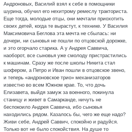
Андроновых, Василий взял к себе в помощники
шурина, обучил его нехитрому ремеслу тракториста.
Еще тогда, молодые отцы, они мечтали приохотить
своих детей, когда те вырастут, к технике. У Василия
Максимовича Беглова эта мечта не сбылась: ни
дочери, ни сыновья не пошли по отцовской дорожке,
и это огорчало старика. А у Андрея Саввича,
наоборот, все сыновья уже смолоду пристрастились
к машинам. Сразу же после школы Никита стал
шофером, а Петро и Иван пошли в отцовское звено,
и теперь «андроновское трио» механизаторов
известно во всем Южном крае. То, что дочь
Елизавета, выйдя замуж за военного, покинула
станицу и живет в Самарканде, ничуть не
беспокоило Андрея Саввича, ибо сыновья
находились рядом. Казалось бы, чего же еще надо?
Живи себе, Андрей Саввич, спокойно и радуйся.
Только вот не было спокойствия. На душе то