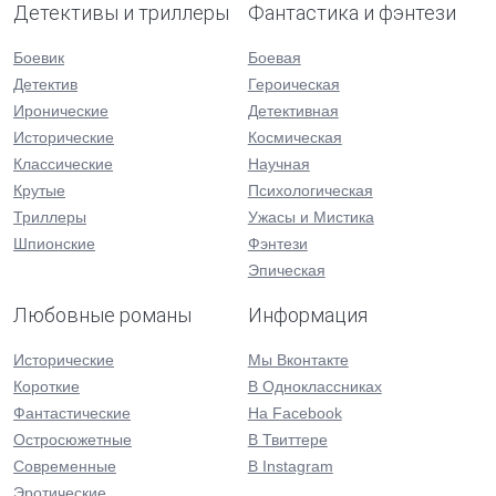
Детективы и триллеры
Фантастика и фэнтези
Боевик
Боевая
Детектив
Героическая
Иронические
Детективная
Исторические
Космическая
Классические
Научная
Крутые
Психологическая
Триллеры
Ужасы и Мистика
Шпионские
Фэнтези
Эпическая
Любовные романы
Информация
Исторические
Мы Вконтакте
Короткие
В Одноклассниках
Фантастические
На Facebook
Остросюжетные
В Твиттере
Современные
В Instagram
Эротические