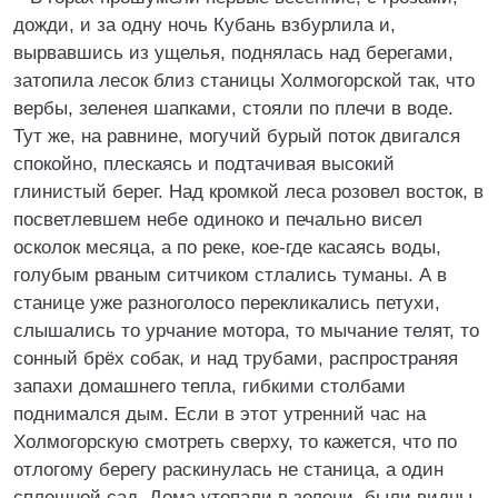
дожди, и за одну ночь Кубань взбурлила и,
вырвавшись из ущелья, поднялась над берегами,
затопила лесок близ станицы Холмогорской так, что
вербы, зеленея шапками, стояли по плечи в воде.
Тут же, на равнине, могучий бурый поток двигался
спокойно, плескаясь и подтачивая высокий
глинистый берег. Над кромкой леса розовел восток, в
посветлевшем небе одиноко и печально висел
осколок месяца, а по реке, кое-где касаясь воды,
голубым рваным ситчиком стлались туманы. А в
станице уже разноголосо перекликались петухи,
слышались то урчание мотора, то мычание телят, то
сонный брёх собак, и над трубами, распространяя
запахи домашнего тепла, гибкими столбами
поднимался дым. Если в этот утренний час на
Холмогорскую смотреть сверху, то кажется, что по
отлогому берегу раскинулась не станица, а один
сплошной сад. Дома утопали в зелени, были видны