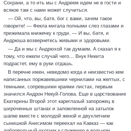
Сохрани, а то ить мы с Андреем идем не в гости и
всякое там с нами может случиться.
— Ой, что, вы, батя, бог с вами, зачем такое
говорите! — Фекла мигала полными слез глазами и
прижимала книжечку к груди. — И вы, батя, и
Андрюша возвернетесь живыми и здоровыми.
— Да и мы с Андрюхой так думаем. А сказал я к
тому, что ежели случай чего… Внук Никита
подрастет, ему в руки отдашь.
В перечне имен, неведомо когда и неизвестно кем
написанных поржавевшими чернилами на желтых, с
темными, сопревшими краями листах, первым
значился Андрон Некуй-Голова. Еще в царствование
Екатерины Второй этот кареглазый запорожец в
широченных штанах и заломленной на затылок
шапке вместе с молодой женой и двухлетним
сынишкой Анисимом переехал на Кавказ — как
добровольный охотник к служению в вольном