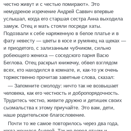
честно живут и с честью помирают». Это
немудреное изречение Андрей Саввич впервые
услышал, когда его старшая сестра Анна выходила
замуж. Отец и мать стояли посреди хаты.
Подозвали к себе наряженную в белое платье и в
фату невесту — цветы в косе и румянец на щеках —
и приодетого, с зализанным чубчиком, сильно
робеющего жениха — соседского парня Васю
Беглова. Отец раскрыл книжечку, обвел взглядом
всех, кто находился в комнате, и, как-то уж очень
торжественно прочитав заветные слова, сказал:
— Запомните смолоду: ничто так не возвышает
человека, как его честность и добропорядочность.
Трудитесь честно, живите дружно и детишек своих
сызмальства к этому приучайте. Это вам, дети,
наше родительское благословение.
Почти то же самое повторилось через два года,
когда женился Андрей. Так же перед отцом и