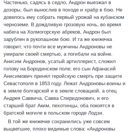
Частенько, садясь в седло, Андрон выезжал в
дозоры, был вынослив в походе и храбр в бою. Не
довелось ему собрать первый урожай на кубанском
черноземе. В дождливую грозовую ночь, во время
набега на Холмогорскую абреков, Андрон был
зарублен в рукопашном бою. И та же книжечка
говорит, что почти все мужчины Андроновы не
умирали своей смертью, а погибали на войне.
Анисим Андронов, усатый артиллерист, сложил
голову на Бородинском поле; его сын Афанасий
Анисимович принял геройскую смерть при защите
Севастополя в 1853 году. Лежат Андроновы-воины и
в земле болгарской и в земле словацкой, а отец
Андрея Саввича, Савва Спиридонович, и его
старший брат Аким, пехотинцы, оба покоятся в
братской могиле в польском городе Лодзи.
В той же книжечке сохранились уже совсем
выцветшие, плохо видимые слова: «Андроновы