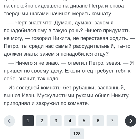
на спокойно сидевшего на диване Петра и снова
твердыми шагами начинал мерить комнату.
— Черт знает что! Думаю, думаю: зачем я
понадобился ему в такую рань? Ничего придумать
не могу, — говорил Никита, не переставая ходить. —
Петро, ты среди нас самый рассудительный, ты-то
должен знать: зачем я понадобился отцу?
— Ничего я не знаю, — ответил Петро, зевая. — Я
пришел по своему делу. Ежели отец требует тебя к
себе, значит, так надо.
Из соседней комнаты без рубашки, заспанный,
вышел Иван. Мускулистыми руками обнял Никиту,
приподнял и закружил по комнате.
1
2
3
4
5
6
7
...
128