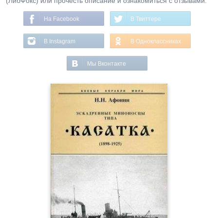
(ЛибФокс) или прочесть описание и ознакомиться с отзывами.
На Facebook
В Твиттере
В Instagram
В Одноклассниках
Мы Вконтакте