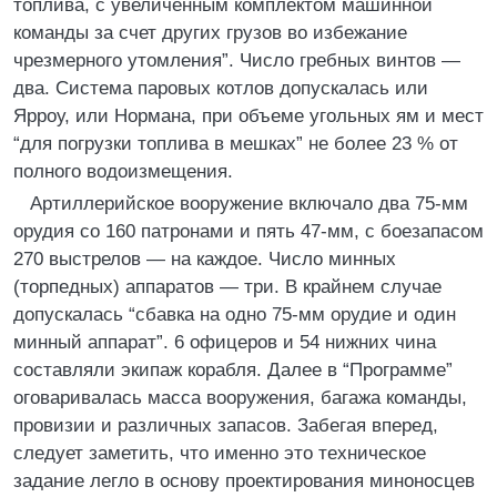
топлива, с увеличенным комплектом машинной
команды за счет других грузов во избежание
чрезмерного утомления”. Число гребных винтов —
два. Система паровых котлов допускалась или
Ярроу, или Нормана, при объеме угольных ям и мест
“для погрузки топлива в мешках” не более 23 % от
полного водоизмещения.
Артиллерийское вооружение включало два 75-мм
орудия со 160 патронами и пять 47-мм, с боезапасом
270 выстрелов — на каждое. Число минных
(торпедных) аппаратов — три. В крайнем случае
допускалась “сбавка на одно 75-мм орудие и один
минный аппарат”. 6 офицеров и 54 нижних чина
составляли экипаж корабля. Далее в “Программе”
оговаривалась масса вооружения, багажа команды,
провизии и различных запасов. Забегая вперед,
следует заметить, что именно это техническое
задание легло в основу проектирования миноносцев