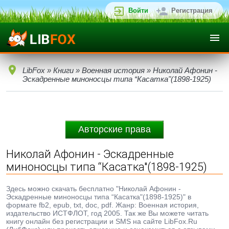
Войти
Регистрация
LibFox
»
Книги
»
Военная история
» Николай Афонин -
Эскадренные миноносцы типа “Касатка"(1898-1925)
Авторские права
Николай Афонин - Эскадренные
миноносцы типа “Касатка"(1898-1925)
Здесь можно скачать бесплатно "Николай Афонин -
Эскадренные миноносцы типа “Касатка"(1898-1925)" в
формате fb2, epub, txt, doc, pdf. Жанр: Военная история,
издательство ИСТФЛОТ, год 2005. Так же Вы можете читать
книгу онлайн без регистрации и SMS на сайте LibFox.Ru