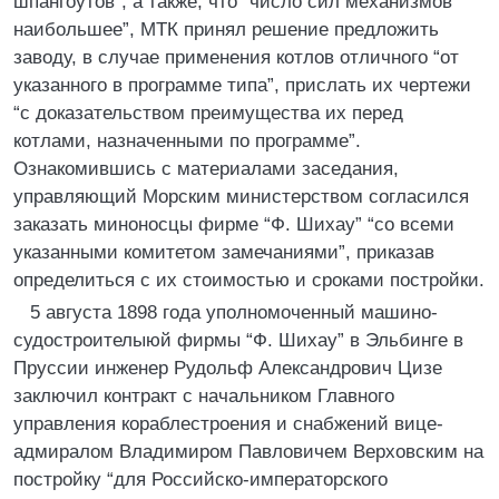
шпангоутов”, а также, что “число сил механизмов
наибольшее”, МТК принял решение предложить
заводу, в случае применения котлов отличного “от
указанного в программе типа”, прислать их чертежи
“с доказательством преимущества их перед
котлами, назначенными по программе”.
Ознакомившись с материалами заседания,
управляющий Морским министерством согласился
заказать миноносцы фирме “Ф. Шихау” “со всеми
указанными комитетом замечаниями”, приказав
определиться с их стоимостью и сроками постройки.
5 августа 1898 года уполномоченный машино-
судостроителыюй фирмы “Ф. Шихау” в Эльбинге в
Пруссии инженер Рудольф Александрович Цизе
заключил контракт с начальником Главного
управления кораблестроения и снабжений вице-
адмиралом Владимиром Павловичем Верховским на
постройку “для Российско-императорского