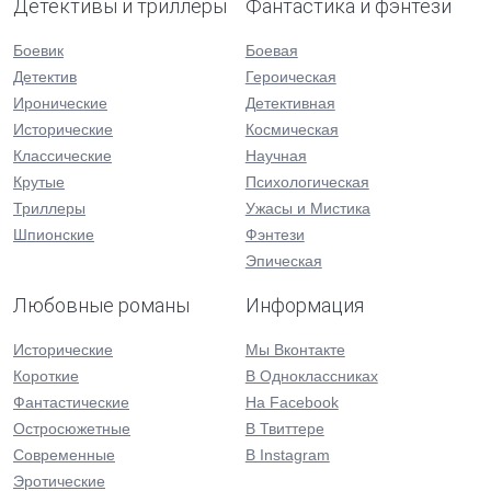
Детективы и триллеры
Фантастика и фэнтези
Боевик
Боевая
Детектив
Героическая
Иронические
Детективная
Исторические
Космическая
Классические
Научная
Крутые
Психологическая
Триллеры
Ужасы и Мистика
Шпионские
Фэнтези
Эпическая
Любовные романы
Информация
Исторические
Мы Вконтакте
Короткие
В Одноклассниках
Фантастические
На Facebook
Остросюжетные
В Твиттере
Современные
В Instagram
Эротические