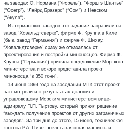
на заводах О. Нормана (“Форель”), “Форш э Шантье”
(“Осетр”), “Лейрд Бразерс” (“Сом”) и Невском
(“Акула”).
Из германских заводов это задание направили на
завод “Ховальдтсверке”, фирме Ф. Круппа в Киле
(быв. завод “Германия”) и фирме Ф. Шихау.
“Ховальдтсверке” сразу же отказалась от
проектирования и постройки миноносцев. Фирма Ф.
Круппа (“Германия”) приняла предложение Морского
министерства и вскоре представила проект
миноносца “в 350 тонн”.
18 июня 1898 года на заседании МТК этот проект
рассмотрели и о результатах доложили
управляющему Морским министерством вице-
адмиралу П.П. Тыртову, который принял решение
“выждать получение проектов от других заграничных
заводов”. За три дня до этого, 15 июня, техническая
контора Р.А. Цизе, представляющая машино- и