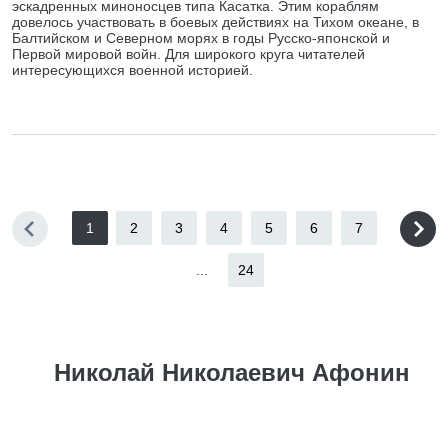
эскадренных миноносцев типа Касатка. Этим кораблям
довелось участвовать в боевых действиях на Тихом океане, в
Балтийском и Северном морях в годы Русско-японской и
Первой мировой войн. Для широкого круга читателей
интересующихся военной историей.
1
2
3
4
5
6
7
...
24
Николай Николаевич Афонин