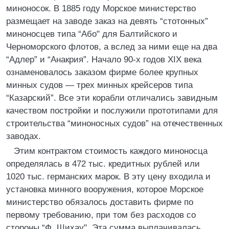
миноносок. В 1885 году Морское министерство
размещает на заводе заказ на девять “стотонных”
миноносцев типа “Або" для Балтийского и
Черноморского флотов, а вслед за ними еще на два
“Адлер” и “Анакрия”. Начало 90-х годов XIX века
ознаменовалось заказом фирме более крупных
минных судов — трех минных крейсеров типа
“Казарский”. Все эти корабли отличались завидным
качеством постройки и послужили прототипами для
строительства “миноносных судов” на отечественных
заводах.
Этим контрактом стоимость каждого миноносца
определялась в 472 тыс. кредитных рублей или
1020 тыс. германских марок. В эту цену входила и
установка минного вооружения, которое Морское
министерство обязалось доставить фирме по
первому требованию, при том без расходов со
стороны “Ф. Шихау". Эта сумма выплачивалась