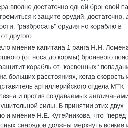
ера вполне достаточно одной броневой п
тремиться к защите орудий, достаточно, 
сти, "разбросать" орудия но кораблю в
т другого.
ало мнение капитана 1 ранга Н.Н. Ломен
шного (от носа до кормы) броневого пояс
защитит корабль от "косвенных" попадан
а больших расстояниях, когда скорость 
дставитель артиллерийского отдела МТК
полезна и против создаваемых англичанам
ушительной силы. В принятии этих двух
 и мнение Н.Е. Кутейникова, что "перед
сных снарядов должны меркнуть всякие 