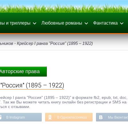
вы и триллеры
Любовные романы
Фантастика
иков - Крейсер I ранга "Россия" (1895 – 1922)
Авторские права
"Россия" (1895 – 1922)
ер I ранга "Россия" (1895 – 1922)" в формате fb2, epub, txt, doc, 
. Так же Вы можете читать книгу онлайн без регистрации и SMS на
ься с отзывами.
В Instagram
В Одноклассниках
Мы Вконтак