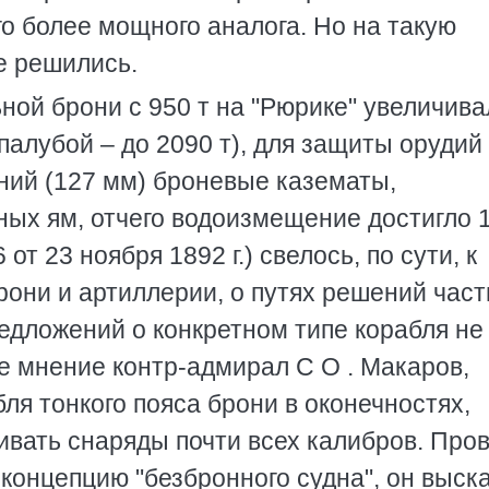
го более мощного аналога. Но на такую
е решились.
ной брони с 950 т на "Рюрике" увеличива
палубой – до 2090 т), для защиты орудий
ний (127 мм) броневые казематы,
ных ям, отчего водоизмещение достигло 
т 23 ноября 1892 г.) свелось, по сути, к
они и артиллерии, о путях решений час
едложений о конкретном типе корабля не
е мнение контр-адмирал С О . Макаров,
ля тонкого пояса брони в оконечностях,
ивать снаряды почти всех калибров. Пров
концепцию "безбронного судна", он выск