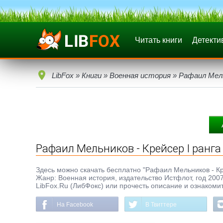
Читать книги
Детекти
LibFox
»
Книги
»
Военная история
» Рафаил Мельн
Рафаил Мельников - Крейсер I ранга 
Здесь можно скачать бесплатно "Рафаил Мельников - Крейс
Жанр: Военная история, издательство Истфлот, год 2007
LibFox.Ru (ЛибФокс) или прочесть описание и ознакомит
На Facebook
В Твиттере