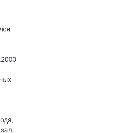
лся
12000
тных
одя,
азал