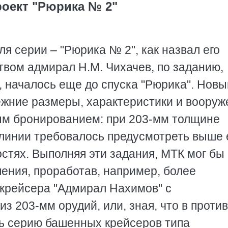
роект "Рюрика № 2"
я серии – "Рюрика № 2", как назвал его
вом адмирал Н.М. Чихачев, по заданию,
., началось еще до спуска "Рюрика". Новы
ежние размеры, характеристики и вооруж
ным бронированием: при 203-мм толщине
рлинии требовалось предусмотреть выше 
остях. Выполняя эти задания, МТК мог бы
ения, проработав, например, более
крейсера "Адмирал Нахимов" с
 203-мм орудий, или, зная, что в проти
ть серию башенных крейсеров типа