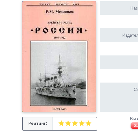
Наз
Издател
Ск
Вы 
Рейтинг:
Ж