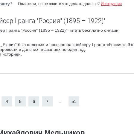
книгу?
Оплатили, но не знаете что делать дальше?
Инструкция
.
сер I ранга "Россия" (1895 – 1922)"
р I ранга "Россия" (1895 – 1922)" читать бесплатно онлайн.
 „Рюрик“ был первым» и посвящена крейсеру I ранга «Россия». Эт
провести в дальних плаваниях не один год.
й историей.
4
5
6
7
...
51
Михайлович Мельников