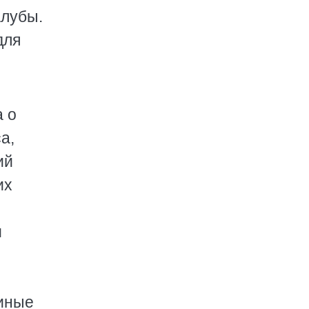
алубы.
для
а о
а,
ий
их
и
иные