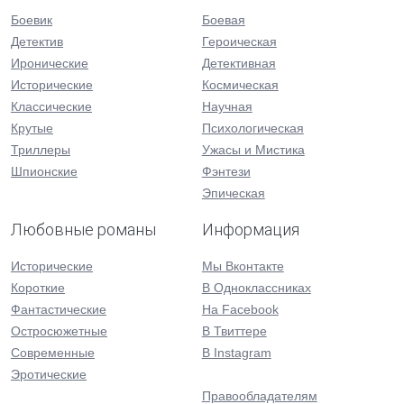
Боевик
Боевая
Детектив
Героическая
Иронические
Детективная
Исторические
Космическая
Классические
Научная
Крутые
Психологическая
Триллеры
Ужасы и Мистика
Шпионские
Фэнтези
Эпическая
Любовные романы
Информация
Исторические
Мы Вконтакте
Короткие
В Одноклассниках
Фантастические
На Facebook
Остросюжетные
В Твиттере
Современные
В Instagram
Эротические
Правообладателям