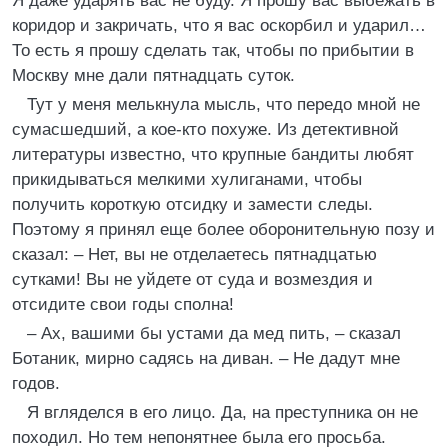
Я даже ударять вас не буду. Я прошу вас выбежать в
коридор и закричать, что я вас оскорбил и ударил…
То есть я прошу сделать так, чтобы по прибытии в
Москву мне дали пятнадцать суток.
Тут у меня мелькнула мысль, что передо мной не
сумасшедший, а кое-кто похуже. Из детективной
литературы известно, что крупные бандиты любят
прикидываться мелкими хулиганами, чтобы
получить короткую отсидку и замести следы.
Поэтому я принял еще более оборонительную позу и
сказал: – Нет, вы не отделаетесь пятнадцатью
сутками! Вы не уйдете от суда и возмездия и
отсидите свои годы сполна!
– Ах, вашими бы устами да мед пить, – сказал
Ботаник, мирно садясь на диван. – Не дадут мне
годов.
Я вгляделся в его лицо. Да, на преступника он не
походил. Но тем непонятнее была его просьба.