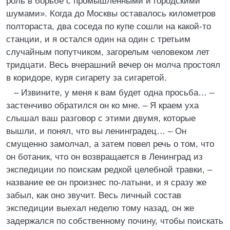
роль в борьбе с промышленными и городскими
шумами». Когда до Москвы оставалось километров
полтораста, два соседа по купе сошли на какой-то
станции, и я остался один на один с третьим
случайным попутчиком, загорелым человеком лет
тридцати. Весь вчерашний вечер он молча простоял
в коридоре, куря сигарету за сигаретой.
– Извините, у меня к вам будет одна просьба… –
застенчиво обратился он ко мне. – Я краем уха
слышал ваш разговор с этими двумя, которые
вышли, и понял, что вы ленинградец… – Он
смущенно замолчал, а затем повел речь о том, что
он ботаник, что он возвращается в Ленинград из
экспедиции по поискам редкой целебной травки, –
название ее он произнес по-латыни, и я сразу же
забыл, как оно звучит. Весь личный состав
экспедиции выехал неделю тому назад, он же
задержался по собственному почину, чтобы поискать