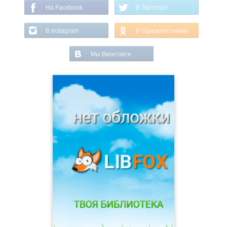
На Facebook
В Твиттере
В Instagram
В Одноклассниках
Мы Вконтакте