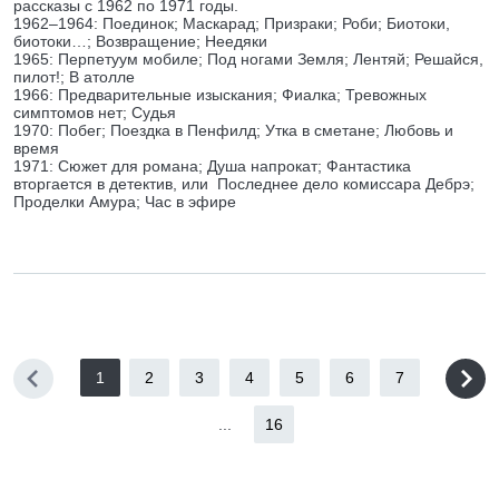
рассказы с 1962 по 1971 годы.
1962–1964: Поединок; Маскарад; Призраки; Роби; Биотоки,
биотоки…; Возвращение; Неедяки
1965: Перпетуум мобиле; Под ногами Земля; Лентяй; Решайся,
пилот!; В атолле
1966: Предварительные изыскания; Фиалка; Тревожных
симптомов нет; Судья
1970: Побег; Поездка в Пенфилд; Утка в сметане; Любовь и
время
1971: Сюжет для романа; Душа напрокат; Фантастика
вторгается в детектив, или Последнее дело комиссара Дебрэ;
Проделки Амура; Час в эфире
1
2
3
4
5
6
7
...
16