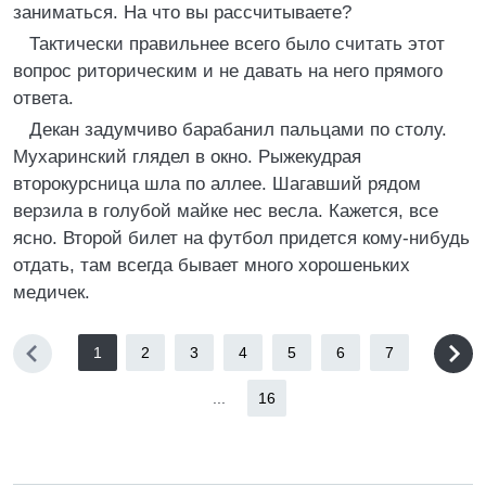
заниматься. На что вы рассчитываете?
Тактически правильнее всего было считать этот
вопрос риторическим и не давать на него прямого
ответа.
Декан задумчиво барабанил пальцами по столу.
Мухаринский глядел в окно. Рыжекудрая
второкурсница шла по аллее. Шагавший рядом
верзила в голубой майке нес весла. Кажется, все
ясно. Второй билет на футбол придется кому-нибудь
отдать, там всегда бывает много хорошеньких
медичек.
1
2
3
4
5
6
7
...
16