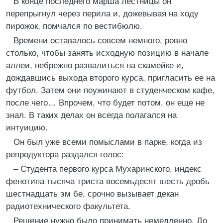
В конце последнего марша лестницы он
перепрыгнул через перила и, дожевывая на ходу
пирожок, помчался по вестибюлю.
Времени оставалось совсем немного, ровно
столько, чтобы занять исходную позицию в начале
аллеи, небрежно развалиться на скамейке и,
дождавшись выхода второго курса, пригласить ее на
футбол. Затем они поужинают в студенческом кафе,
после чего… Впрочем, что будет потом, он еще не
знал. В таких делах он всегда полагался на
интуицию.
Он был уже всеми помыслами в парке, когда из
репродуктора раздался голос:
– Студента первого курса Мухаринского, индекс
фенотипа тысяча триста восемьдесят шесть дробь
шестнадцать эм бе, срочно вызывает декан
радиотехнического факультета.
Решение нужно было принимать немедленно. До