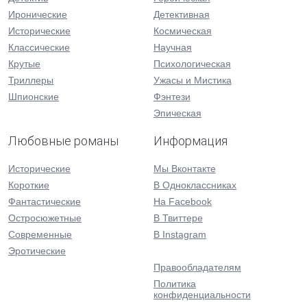
Иронические
Детективная
Исторические
Космическая
Классические
Научная
Крутые
Психологическая
Триллеры
Ужасы и Мистика
Шпионские
Фэнтези
Эпическая
Любовные романы
Информация
Исторические
Мы Вконтакте
Короткие
В Одноклассниках
Фантастические
На Facebook
Остросюжетные
В Твиттере
Современные
В Instagram
Эротические
Правообладателям
Политика
конфиденциальности