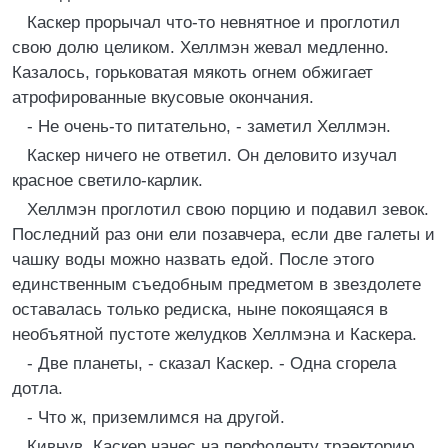
Каскер прорычал что-то невнятное и проглотил
свою долю целиком. Хеллмэн жевал медленно.
Казалось, горьковатая мякоть огнем обжигает
атрофированные вкусовые окончания.
- Не очень-то питательно, - заметил Хеллмэн.
Каскер ничего не ответил. Он деловито изучал
красное светило-карлик.
Хеллмэн проглотил свою порцию и подавил зевок.
Последний раз они ели позавчера, если две галеты и
чашку воды можно назвать едой. После этого
единственным съедобным предметом в звездолете
оставалась только редиска, ныне покоящаяся в
необъятной пустоте желудков Хеллмэна и Каскера.
- Две планеты, - сказал Каскер. - Одна сгорела
дотла.
- Что ж, приземлимся на другой.
Кивнув, Каскер нанес на перфоленту траекторию