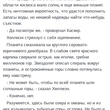
области космоса мало солнц и еще меньше планет.
Есть ничтожная вероятность, что удастся пополнить
запасы воды, но никакой надежды найти что-нибудь
съестное.
- Да посмотри же, - проворчал Каскер.
Хеллмэн стряхнул с себя оцепенение.
Планета смахивала на круглого серовато-
коричневого дикобраза. В слабом свете красного
карлика сверкали острые, как иголки, гребни
миллионов гор. Звездолет описал спираль вокруг
планеты, и остроконечные горы словно потянулись
ему навстречу.
- Не может быть, чтобы по всей планете шли
сплошные горы, - сказал Хеллмэн.
- Конечно, нет.
Разумеется, здесь были озера и океаны, но и из
них вздымались зубчатые горы- острова. Не было и