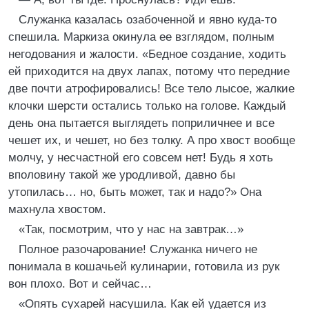
Служанка казалась озабоченной и явно куда-то
спешила. Маркиза окинула ее взглядом, полным
негодования и жалости. «Бедное создание, ходить
ей приходится на двух лапах, потому что передние
две почти атрофировались! Все тело лысое, жалкие
клочки шерсти остались только на голове. Каждый
день она пытается выглядеть поприличнее и все
чешет их, и чешет, но без толку. А про хвост вообще
молчу, у несчастной его совсем нет! Будь я хоть
вполовину такой же уродливой, давно бы
утопилась… но, быть может, так и надо?» Она
махнула хвостом.
«Так, посмотрим, что у нас на завтрак…»
Полное разочарование! Служанка ничего не
понимала в кошачьей кулинарии, готовила из рук
вон плохо. Вот и сейчас…
«Опять сухарей насушила. Как ей удается из