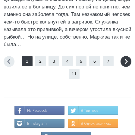
возила ее в больницу. До сих пор ей не понятно, чем
именно она заболела тогда. Там незнакомый человек
чем-то быстро кольнул ей в загривок. Служанка
называла это прививкой, а вечером угостила вкусной
рыбкой… Но на улице, собственно, Маркиза так и не
была…
1
2
3
4
5
6
7
...
11
На Facebook
В Твиттере
В Instagram
В Одноклассниках