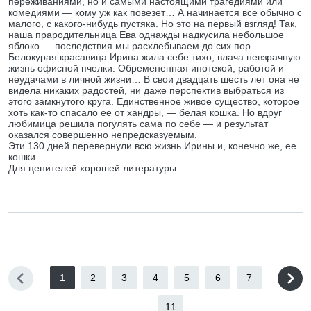
переживаниями, но и самыми настоящими трагедиями или
комедиями — кому уж как повезет… А начинается все обычно с
малого, с какого-нибудь пустяка. Но это на первый взгляд! Так,
наша прародительница Ева однажды надкусила небольшое
яблоко — последствия мы расхлебываем до сих пор…
Белокурая красавица Ирина жила себе тихо, влача невзрачную
жизнь офисной пчелки. Обремененная ипотекой, работой и
неудачами в личной жизни… В свои двадцать шесть лет она не
видела никаких радостей, ни даже перспектив выбраться из
этого замкнутого круга. Единственное живое существо, которое
хоть как-то спасало ее от хандры, — белая кошка. Но вдруг
любимица решила погулять сама по себе — и результат
оказался совершенно непредсказуемым.
Эти 130 дней перевернули всю жизнь Ирины и, конечно же, ее
кошки…
Для ценителей хорошей литературы.
1
2
3
4
5
6
7
...
11