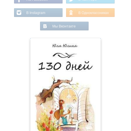
В Instagram
В Одноклассниках
Мы Вконтакте