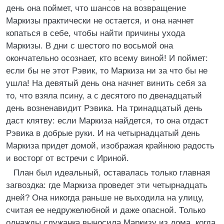
день она поймет, что шансов на возвращение
Маркизы практически не остается, и она начнет
копаться в себе, чтобы найти причины ухода
Маркизы. В дни с шестого по восьмой она
окончательно осознает, кто всему виной! И поймет:
если бы не этот Рэвик, то Маркиза ни за что бы не
ушла! На девятый день она начнет винить себя за
то, что взяла псину, а с десятого по двенадцатый
день возненавидит Рэвика. На тринадцатый день
даст клятву: если Маркиза найдется, то она отдаст
Рэвика в добрые руки. И на четырнадцатый день
Маркиза придет домой, изображая крайнюю радость
и восторг от встречи с Ириной.
План был идеальный, оставалась только главная
загвоздка: где Маркиза проведет эти четырнадцать
дней? Она никогда раньше не выходила на улицу,
считая ее недружелюбной и даже опасной. Только
однажды служанка выносила Маркизу из дома, когда