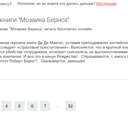
книгу?
Оплатили, но не знаете что делать дальше?
Инструкция
.
книги "Мозаика Бернса"
ние "Мозаика Бернса" читать бесплатно онлайн.
авная героиня книги Ди Ди Макгил, оставив преподавание английск
сследует «страховые преступления». Выясняется, что в крупной ко
ся убийства сотрудников, исчезает соискатель на высокооплачива
 компании. И все это в канун Рождества!.. Спрашивается, с какого 
поэт Роберт Бернс?.. Оказывается, замешан!
4
5
6
7
...
52