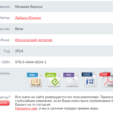
вание:
Мозаика Бернса
Автор:
Дайана Мэдсен
ьство:
Вече
Жанр:
Иронический детектив
Год:
2014
ISBN:
978-5-4444-0024-1
ачать:
автор?
Все книги на сайте размещаются его пользователями. Принос
глубочайшие извинения, если Ваша книга была опубликована б
алоба
Вашего на то согласия.
Напишите нам
, и мы в срочном порядке примем меры.