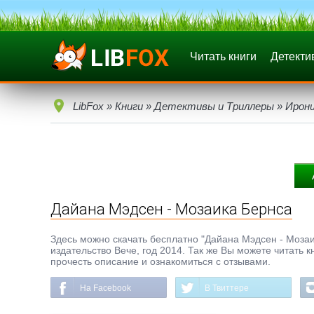
Читать книги
Детекти
LibFox
»
Книги
»
Детективы и Триллеры
»
Ирон
Дайана Мэдсен - Мозаика Бернса
Здесь можно скачать бесплатно "Дайана Мэдсен - Мозаика
издательство Вече, год 2014. Так же Вы можете читать 
прочесть описание и ознакомиться с отзывами.
На Facebook
В Твиттере