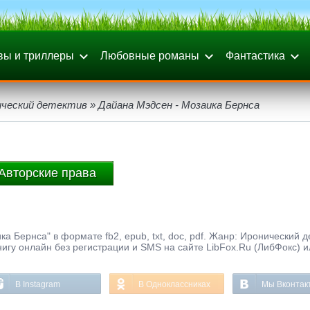
вы и триллеры
Любовные романы
Фантастика
ический детектив
» Дайана Мэдсен - Мозаика Бернса
Авторские права
 Бернса" в формате fb2, epub, txt, doc, pdf. Жанр: Иронический д
книгу онлайн без регистрации и SMS на сайте LibFox.Ru (ЛибФокс) 
В Instagram
В Одноклассниках
Мы Вконтак