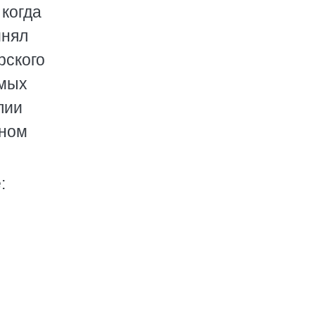
 когда
инял
рского
емых
лии
оном
: