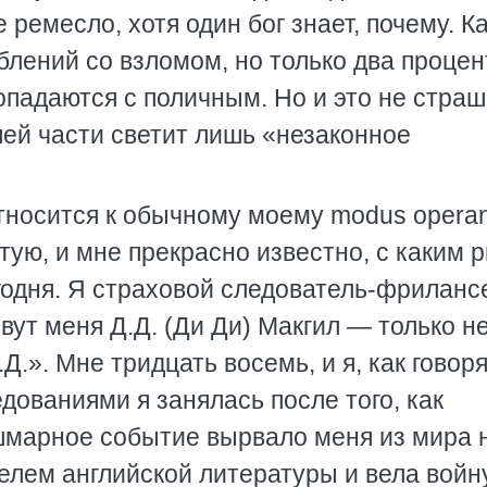
 ремесло, хотя один бог знает, почему. 
блений со взломом, но только два процен
адаются с поличным. Но и это не страш
шей части светит лишь «незаконное
относится к обычному моему modus operan
ытую, и мне прекрасно известно, с каким 
одня. Я страховой следователь-фрилансе
вут меня Д.Д. (Ди Ди) Макгил — только н
.». Мне тридцать восемь, и я, как говоря
ованиями я занялась после того, как
ошмарное событие вырвало меня из мира 
елем английской литературы и вела войн