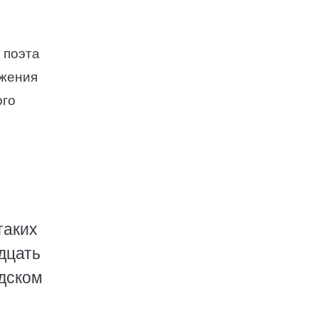
 поэта
ажения
ого
таких
дцать
ндском