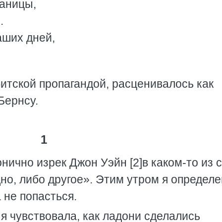
раницы,
.
аших дней,
итской пропагандой, расценивалось как
Бернсу.
1
онично изрек Джон Уэйн [2]в каком-то из 
но, либо другое». Этим утром я определ
 не попасться.
я чувствовала, как ладони сделались