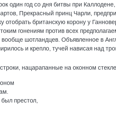
рок один год со дня битвы при Каллодене,
юартов, Прекрасный принц Чарли, предпр
у отобрать британскую корону у Ганнове
стоким гонениям против всех предполага
и вообще шотландцев. Объявленное в Анг
ирилось и крепло, тучей нависая над тр
строки, нацарапанные на оконном стекле
роном
ам.
 был престол,