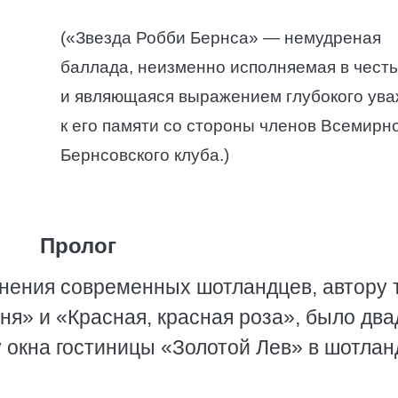
(«Звезда Робби Бернса» — немудреная
баллада, неизменно исполняемая в честь
и являющаяся выражением глубокого ув
к его памяти со стороны членов Всемирн
Бернсовского клуба.)
Пролог
онения современных шотландцев, автору 
ня» и «Красная, красная роза», было два
 у окна гостиницы «Золотой Лев» в шотла