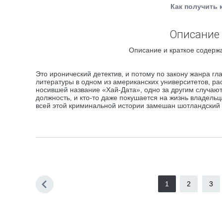
Как получить 
Описание 
Описание и краткое содержа
Это иронический детектив, и потому по закону жанра гл
литературы в одном из американских университетов, ра
носившей название «Хай-Дата», одно за другим случают
должность, и кто-то даже покушается на жизнь владельца
всей этой криминальной истории замешан шотландский 
1
2
3