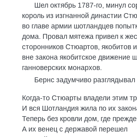
Шел октябрь 1787-го, минул со
король из изгнанной династии Ст
во главе армии шотландцев попытк
дома. Провал мятежа привел к же
сторонников Стюартов, якобитов 
вне закона якобитское движение ш
ганноверских монархов.
Бернс задумчиво разглядывал 
Когда-то Стюарты владели этим т
И вся Шотландия жила по их закон
Теперь без кровли дом, где прежде
А их венец с державой перешел