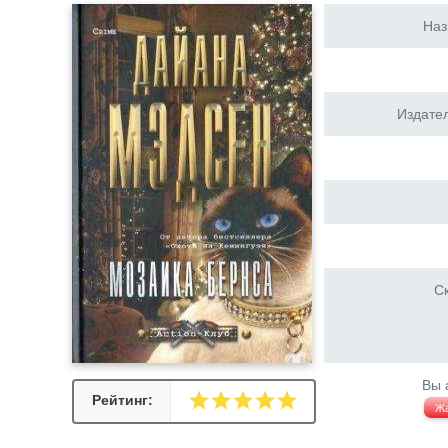
Наз
Издател
Ск
Вы 
Рейтинг:
Ж