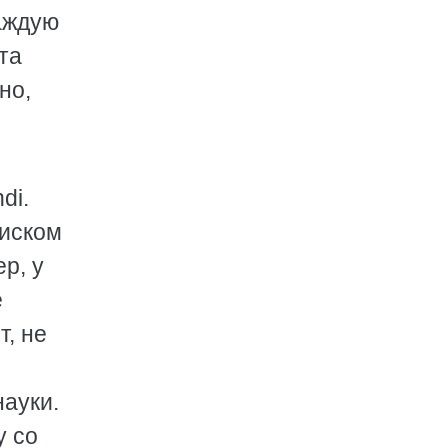
Каждую
та
но,
di.
риском
р, у
е
т, не
науки.
у со