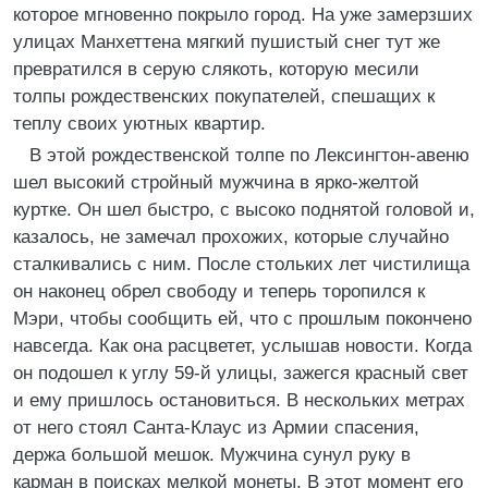
которое мгновенно покрыло город. На уже замерзших
улицах Манхеттена мягкий пушистый снег тут же
превратился в серую слякоть, которую месили
толпы рождественских покупателей, спешащих к
теплу своих уютных квартир.
В этой рождественской толпе по Лексингтон-авеню
шел высокий стройный мужчина в ярко-желтой
куртке. Он шел быстро, с высоко поднятой головой и,
казалось, не замечал прохожих, которые случайно
сталкивались с ним. После стольких лет чистилища
он наконец обрел свободу и теперь торопился к
Мэри, чтобы сообщить ей, что с прошлым покончено
навсегда. Как она расцветет, услышав новости. Когда
он подошел к углу 59-й улицы, зажегся красный свет
и ему пришлось остановиться. В нескольких метрах
от него стоял Санта-Клаус из Армии спасения,
держа большой мешок. Мужчина сунул руку в
карман в поисках мелкой монеты. В этот момент его