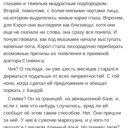
глазами и тяжелым квадратным подбородком.
Второй, помоложе, с более мягкими чертами лица,
на котором выделялись живые карие глаза. Впрочем,
для Кэрол они выглядели как близнецы: хотя они
еще не сказали ни слова, она сразу все поняла. И
почувствовала, как под мышками начали выступать
капельки пота. Кэрол стала лихорадочно перебирать
возможные причины их появления в приемной
доктора Стивенса.
Чик? О господи, он уже шесть месяцев старался
держаться подальше от всех неприятностей. С той
ночи, когда сделал ей предложение и обещал
порвать с бандой.
Сэмми? Он за границей, на авиационной базе, и,
если с ним что-нибудь случилось, вряд ли ей
сообщат об этом таким способом. Нет. Они пришли
за ней. У нее в сумочке марихуана, и у кого-то
оказался слишком длинный язык. Но почему двое?