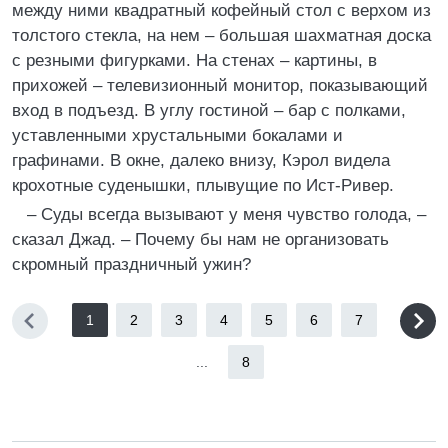
между ними квадратный кофейный стол с верхом из
толстого стекла, на нем – большая шахматная доска
с резными фигурками. На стенах – картины, в
прихожей – телевизионный монитор, показывающий
вход в подъезд. В углу гостиной – бар с полками,
уставленными хрустальными бокалами и
графинами. В окне, далеко внизу, Кэрол видела
крохотные суденышки, плывущие по Ист-Ривер.
– Суды всегда вызывают у меня чувство голода, –
сказал Джад. – Почему бы нам не организовать
скромный праздничный ужин?
1
2
3
4
5
6
7
...
8