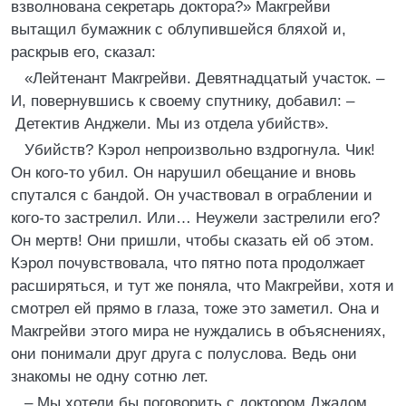
взволнована секретарь доктора?» Макгрейви
вытащил бумажник с облупившейся бляхой и,
раскрыв его, сказал:
«Лейтенант Макгрейви. Девятнадцатый участок. –
И, повернувшись к своему спутнику, добавил: –
Детектив Анджели. Мы из отдела убийств».
Убийств? Кэрол непроизвольно вздрогнула. Чик!
Он кого-то убил. Он нарушил обещание и вновь
спутался с бандой. Он участвовал в ограблении и
кого-то застрелил. Или… Неужели застрелили его?
Он мертв! Они пришли, чтобы сказать ей об этом.
Кэрол почувствовала, что пятно пота продолжает
расширяться, и тут же поняла, что Макгрейви, хотя и
смотрел ей прямо в глаза, тоже это заметил. Она и
Макгрейви этого мира не нуждались в объяснениях,
они понимали друг друга с полуслова. Ведь они
знакомы не одну сотню лет.
– Мы хотели бы поговорить с доктором Джадом