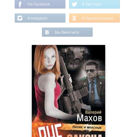
На Facebook
В Твиттере
В Instagram
В Одноклассниках
Мы Вконтакте