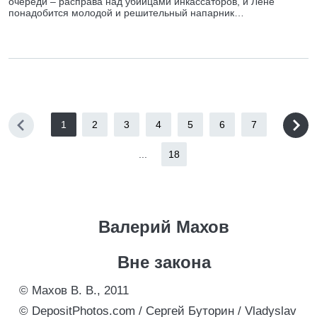
очереди – расправа над убийцами инкассаторов, и Лене
понадобится молодой и решительный напарник…
1
2
3
4
5
6
7
...
18
Валерий Махов
Вне закона
© Махов В. В., 2011
© DepositPhotos.com / Сергей Буторин / Vladyslav