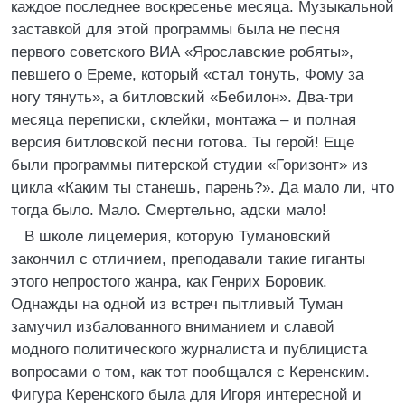
каждое последнее воскресенье месяца. Музыкальной
заставкой для этой программы была не песня
первого советского ВИА «Ярославские робяты»,
певшего о Ереме, который «стал тонуть, Фому за
ногу тянуть», а битловский «Бебилон». Два-три
месяца переписки, склейки, монтажа – и полная
версия битловской песни готова. Ты герой! Еще
были программы питерской студии «Горизонт» из
цикла «Каким ты станешь, парень?». Да мало ли, что
тогда было. Мало. Смертельно, адски мало!
В школе лицемерия, которую Тумановский
закончил с отличием, преподавали такие гиганты
этого непростого жанра, как Генрих Боровик.
Однажды на одной из встреч пытливый Туман
замучил избалованного вниманием и славой
модного политического журналиста и публициста
вопросами о том, как тот пообщался с Керенским.
Фигура Керенского была для Игоря интересной и