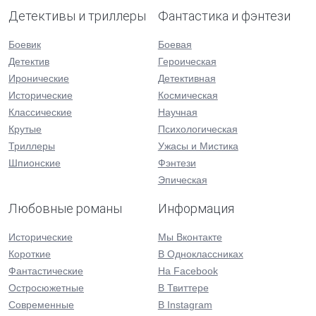
Детективы и триллеры
Фантастика и фэнтези
Боевик
Боевая
Детектив
Героическая
Иронические
Детективная
Исторические
Космическая
Классические
Научная
Крутые
Психологическая
Триллеры
Ужасы и Мистика
Шпионские
Фэнтези
Эпическая
Любовные романы
Информация
Исторические
Мы Вконтакте
Короткие
В Одноклассниках
Фантастические
На Facebook
Остросюжетные
В Твиттере
Современные
В Instagram