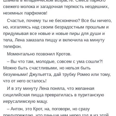
Шанель в младенческом возрасте. Смесь парного
свежего молока и загадочная терпкость нездешних,
неземных парфюмов!
Счастье, почему ты не бесконечно? Все бы ничего,
но, изгаляясь над своим безрадостным прошлым и
придумывая все новые и новые пиры для души и
тела, Лена заказала пиццу и включила на минуту
телефон.
Моментально позвонил Кротов.
– Вы что там, молодые, совсем с ума сошли?!
Можно быть счастливыми, но нельзя быть
безумными! Джульетта, дай трубку Ромео или тому,
что от него осталось!
И в эту минуту Лена поняла, что желанная
сицилийская пицца превратилась в пуританскую
иерусалимскую мацу.
– Антон, это Крот, на, поговори, но сразу
предупреждаю, что раньше чем через год я из этой