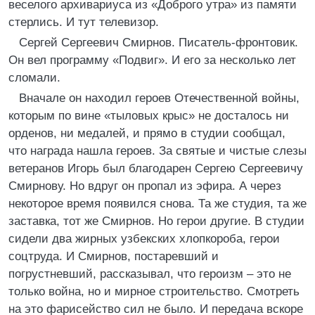
веселого архивариуса из «Доброго утра» из памяти
стерлись. И тут телевизор.
Сергей Сергеевич Смирнов. Писатель-фронтовик.
Он вел программу «Подвиг». И его за несколько лет
сломали.
Вначале он находил героев Отечественной войны,
которым по вине «тыловых крыс» не досталось ни
орденов, ни медалей, и прямо в студии сообщал,
что награда нашла героев. За святые и чистые слезы
ветеранов Игорь был благодарен Сергею Сергеевичу
Смирнову. Но вдруг он пропал из эфира. А через
некоторое время появился снова. Та же студия, та же
заставка, тот же Смирнов. Но герои другие. В студии
сидели два жирных узбекских хлопкороба, герои
соцтруда. И Смирнов, постаревший и
погрустневший, рассказывал, что героизм – это не
только война, но и мирное строительство. Смотреть
на это фарисейство сил не было. И передача вскоре