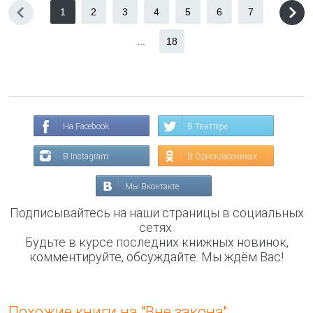
1
2
3
4
5
6
7
...
18
На Facebook
В Твиттере
В Instagram
В Одноклассниках
Мы Вконтакте
Подписывайтесь на наши страницы в социальных
сетях.
Будьте в курсе последних книжных новинок,
комментируйте, обсуждайте. Мы ждём Вас!
Похожие книги на "Вне закона"