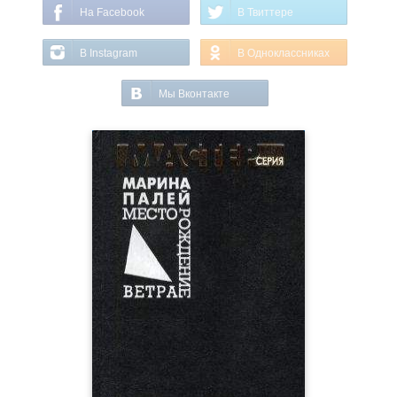
На Facebook
В Твиттере
В Instagram
В Одноклассниках
Мы Вконтакте