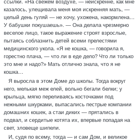
ссылки. «На свежем воздухе, — неискренне, как мне
казалось, улещивала меня моя искренняя мать, —
целый день гуляй — не хочу, ухожена, накормлена…
У бабушки покушаешь». — Она делала чрезмерно
веселое лицо, такое выражение строят взрослые,
пытаясь соблазнить детей всеми прелестями
медицинского укола. «Я не кошка, — говорила я,
горестно плача, — что ли в еде дело? Что ли только
это мне и надо?» Мать отлично знала, что я не
кошка…
Я выросла в этом Доме до школы. Тогда вокруг
него, мелькая меж елей, вольно бегали белки; у
крыльца, мягко переливаясь косточками под
нежными шкурками, выпасались пестрые компании
домашних кошек, а стаи диких — прятались в
подвал, и сердитые котята их, впервые попадая на
свет, зловеще шипели.
И, судя по всему, тогда — и сам Дом, и великое