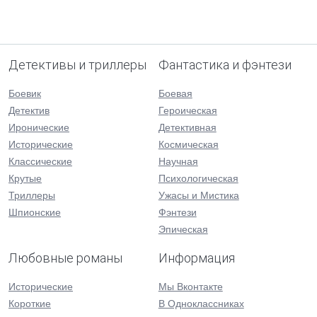
Детективы и триллеры
Фантастика и фэнтези
Боевик
Боевая
Детектив
Героическая
Иронические
Детективная
Исторические
Космическая
Классические
Научная
Крутые
Психологическая
Триллеры
Ужасы и Мистика
Шпионские
Фэнтези
Эпическая
Любовные романы
Информация
Исторические
Мы Вконтакте
Короткие
В Одноклассниках