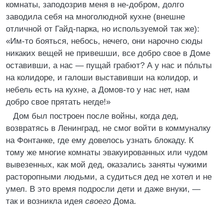
комнаты, заподозрив меня в не-добром, долго
заводила себя на многолюдной кухне (внешне
отличной от Гайд-парка, но используемой так же):
«Им-то бояться, небось, нечего, они нарочно сюды
никаких вещей не привешши, все добро свое в Доме
оставивши, а нас — пущай грабют? А у нас и пóльты
на колидоре, и галоши выставивши на колидор, и
небель есть на кухне, а Домов-то у нас нет, нам
добро свое прятать негде!»
Дом был построен после войны, когда дед,
возвратясь в Ленинград, не смог войти в коммуналку
на Фонтанке, где ему довелось узнать блокаду. К
тому же многие комнаты эвакуированных или чудом
вывезенных, как мой дед, оказались заняты чужими
расторопными людьми, а судиться дед не хотел и не
умел. В это время подросли дети и даже внуки, —
так и возникла идея
своего
Дома.