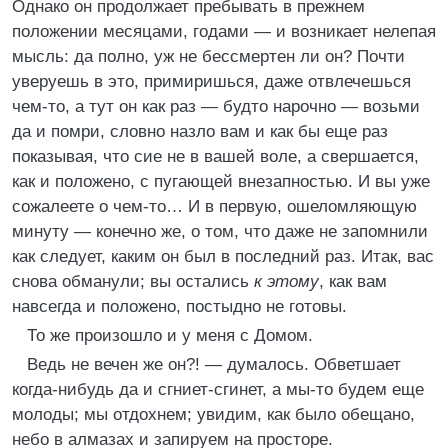
Однако он продолжает пребывать в прежнем
положении месяцами, годами — и возникает нелепая
мысль: да полно, уж не бессмертен ли он? Почти
уверуешь в это, примиришься, даже отвлечешься
чем-то, а тут он как раз — будто нарочно — возьми
да и помри, словно назло вам и как бы еще раз
показывая, что сие не в вашей воле, а свершается,
как и положено, с пугающей внезапностью. И вы уже
сожалеете о чем-то… И в первую, ошеломляющую
минуту — конечно же, о том, что даже не запомнили
как следует, каким он был в последний раз. Итак, вас
снова обманули; вы остались
к этому
, как вам
навсегда и положено, постыдно не готовы.
То же произошло и у меня с Домом.
Ведь не вечен же он?! — думалось. Обветшает
когда-нибудь да и сгниет-сгинет, а мы-то будем еще
молоды; мы отдохнем; увидим, как было обещано,
небо в алмазах и запируем на просторе.