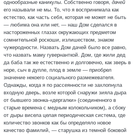
однообразные каникулы. Собственно говоря,
дачей
его называли не мы. То, что я воспринимала как
естество, как часть себя, которая не может не быть
— любима она или нет, — наш Дом сделался в
настороженных глазах окружающих предметом
сомнительной роскоши, излишеством, знаком
чужеродности. Назвать Дом дачей было все равно,
что назвать маму гувернанткой. Дом, где жили дед
да баба так же естественно и долговечно, как зверь в
норе, сыч в дупле, плод в земле — приобрел
значение некоего социального размежевателя.
Однажды, когда я по рассеянности не захлопнула
входную дверь, возле которой снаружи зияла дыра
от бывшего звонка-«дергалки» (соединенного в
старые времена с медным колокольчиком), а сбоку
от дыры висела целая периодическая система, где
количество звонков как бы определяло новое
качество фамилий, — старушка из темной боковой