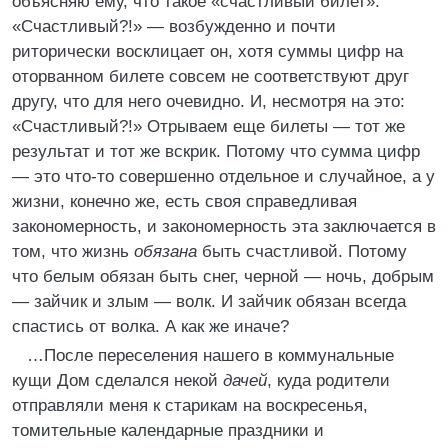
объясняю ему, что такое «счастливый билет».
«Счастливый?!» — возбужденно и почти
риторически восклицает он, хотя суммы цифр на
оторванном билете совсем не соответствуют друг
другу, что для него очевидно. И, несмотря на это:
«Счастливый?!» Отрываем еще билеты — тот же
результат и тот же вскрик. Потому что сумма цифр
— это что-то совершенно отдельное и случайное, а у
жизни, конечно же, есть своя справедливая
закономерность, и закономерность эта заключается в
том, что жизнь
обязана
быть счастливой. Потому
что белым обязан быть снег, черной — ночь, добрым
— зайчик и злым — волк. И зайчик обязан всегда
спастись от волка. А как же иначе?
…После переселения нашего в коммунальные
кущи Дом сделался некой
дачей
, куда родители
отправляли меня к старикам на воскресенья,
томительные календарные праздники и