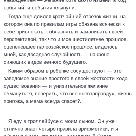
наваждением — желание хоть как-то изменить ход
событий; и события хлынули.
Тогда еще длился кратчайший отрезок жизни, на
котором она по правилам игры обязана всячески к
себе привлекать, соблазнять и заманивать своей
перспективой, так что и мое шестилетнее прошлое,
оцепеневшее палеозойское прошлое, виделось
мной, как досадная случайность — на фоне
сияющих видов вечного будущего.
Каким образом в ребенке сосуществуют — это
заведомое знание простого в своей жесткости хода
существования — и унизительное желание
обмануться, поверить, что все «невзаправду», жизнь
пригожа, а мама всегда спасет?..
Я еду в троллейбусе с моим сыном. Он уже
отлично знает четыре правила арифметики, и я