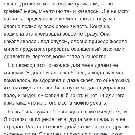
слыл гурманом, изощренным гурманом, — по
крайней мере, мне точно так и казалось. И я не могу
назвать определенный момент, когда я ощутил
словно подмену всех своих чувств. Конечно,
подмена эта произошла вовсе не сразу. Она
накапливалась под спудом, словно природа желала
мирно продемонстрировать освященный законами
диалектики переход количества в качество.
Но переход этот оказался для меня далеко не
мирным. Я долго и жестоко болел, а когда, как мне
показалось, выздоровел и даже окреп, то обнаружил,
что нахожусь словно бы в пустом, давно убранном
поле, и виден сукровичный закат, и нет ни единого
признака, что из этого места можно уехать.
Ночь была чужая, беззвездная, с мелким дождем.
Я потерял ощущение тела, душа моя спала, и я не
страдал. Рассвет взошел двойником заката с другой
окраины поля. Я увидел, словно со стороны, свои