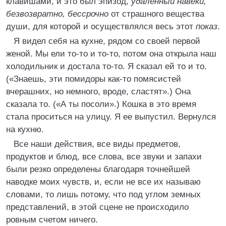
клавишами, и это был эпизод,
удаленный навеки,
безвозвратно, бессрочно
от страшного вещества
души, для которой и осуществлялся весь этот
показ
.
Я видел себя на кухне, рядом со своей первой
женой. Мы ели то-то и то-то, потом она открыла наш
холодильник и достала то-то. Я сказал ей то и то.
(«Знаешь, эти помидоры как-то помясистей
вчерашних, но немного, вроде, сластят».) Она
сказала то. («А ты посоли».) Кошка в это время
стала проситься на улицу. Я ее выпустил. Вернулся
на кухню.
Все наши действия, все виды предметов,
продуктов и блюд, все слова, все звуки и запахи
были резко определены благодаря точнейшей
наводке моих чувств, и, если не все их называю
словами, то лишь потому, что под углом земных
представлений, в этой сцене не происходило
ровным счетом ничего.