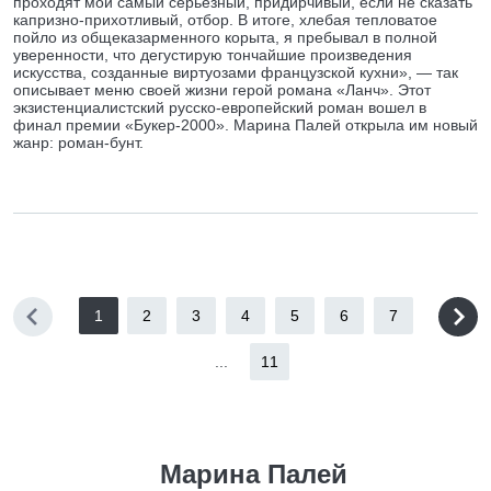
проходят мой самый серьезный, придирчивый, если не сказать
капризно-прихотливый, отбор. В итоге, хлебая тепловатое
пойло из общеказарменного корыта, я пребывал в полной
уверенности, что дегустирую тончайшие произведения
искусства, созданные виртуозами французской кухни», — так
описывает меню своей жизни герой романа «Ланч». Этот
экзистенциалистский русско-европейский роман вошел в
финал премии «Букер-2000». Марина Палей открыла им новый
жанр: роман-бунт.
1
2
3
4
5
6
7
...
11
Марина Палей