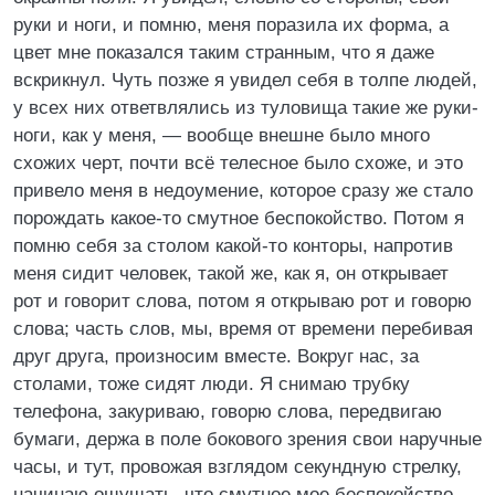
руки и ноги, и помню, меня поразила их форма, а
цвет мне показался таким странным, что я даже
вскрикнул. Чуть позже я увидел себя в толпе людей,
у всех них ответвлялись из туловища такие же руки-
ноги, как у меня, — вообще внешне было много
схожих черт, почти всё телесное было схоже, и это
привело меня в недоумение, которое сразу же стало
порождать какое-то смутное беспокойство. Потом я
помню себя за столом какой-то конторы, напротив
меня сидит человек, такой же, как я, он открывает
рот и говорит слова, потом я открываю рот и говорю
слова; часть слов, мы, время от времени перебивая
друг друга, произносим вместе. Вокруг нас, за
столами, тоже сидят люди. Я снимаю трубку
телефона, закуриваю, говорю слова, передвигаю
бумаги, держа в поле бокового зрения свои наручные
часы, и тут, провожая взглядом секундную стрелку,
начинаю ощущать, что смутное мое беспокойство,