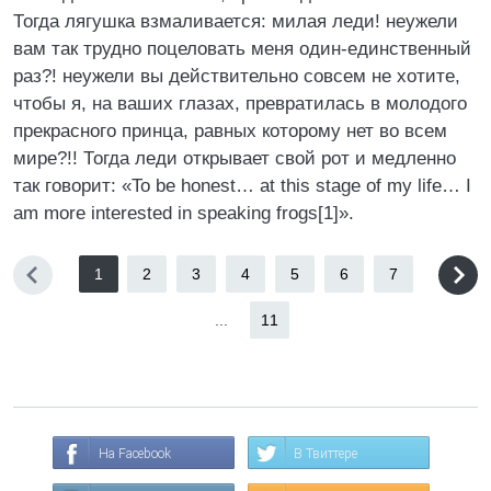
Тогда лягушка взмаливается: милая леди! неужели
вам так трудно поцеловать меня один-единственный
раз?! неужели вы действительно совсем не хотите,
чтобы я, на ваших глазах, превратилась в молодого
прекрасного принца, равных которому нет во всем
мире?!! Тогда леди открывает свой рот и медленно
так говорит: «To be honest… at this stage of my life… I
am more interested in speaking frogs[1]».
1
2
3
4
5
6
7
...
11
На Facebook
В Твиттере