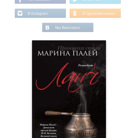
В Instagram
В Одноклассниках
Мы Вконтакте