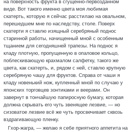
на поверхность фрукта в сгущенно-первозданном
виде. Вот такого именно цвета моя любимая
скатерть, которую я сейчас расстилаю на овальном,
перешедшем мне по наследству, столе. Поверх
скатерти я ставлю изящный серебряный поднос
старинной работы, начищенный мной с особенным
тщанием для сегодняшней трапезы. На поднос я
кладу плотную, пропущенную в опаловое кольцо,
поблескивающую крахмалом салфетку, такого же
цвета, как скатерть, и, рядом с ней, ставлю крупную
серебряную чашу для фруктов. Справа от чаши я
кладу новенький нож, купленный мной по случаю у
японских торговцев зонтиками и веерами. Он
завернут в тончайшую папиросную бумагу, которая
должна скрывать его чуть звенящее лезвие, — но
сизоватое лезвие всё же чуть просвечивает сквозь
вздрагивающую пленку.
Гхор-жагра, — желаю я себе приятного аппетита на