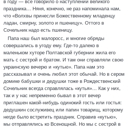
в году — все говорило о наступлении великого
праздника… Няня, конечно, не раз напоминала нам,
что «Волхвы принесли Божественному младенцу
ладан, смирну, золото и пшеницу». Оттого в
Сочельник надо есть пшеницу.
Папа наш был малоросс, и многие обряды
совершались в угоду ему. Где-то далеко в
маленьком хуторе Полтавской губернии жила его
мать с сестрой и братом. И там они справляли свою
украинскую вечерю и «кутью». Папа нам это
рассказывал и очень любил этот обычай. Но в сером
домике бабушки и дедушки тоже в Рождественский
Сочельник всегда справлялась «кутья»… Как у них,
так и у нас непременно бывал в этот вечер
приглашен какой-нибудь одинокий гость или гостья:
дедушкин сослуживец или папин товарищ, которому
негде было встретить праздник. Справив «кутью»,
мы отправлялись ко Всенощной. Но мы с сестрой в