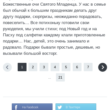
Божественные очи Святого Младенца. У нас в семье
был обычай к большим праздникам делать друг
другу подарки, сюрпризы, неожиданно порадовать,
повеселить… Все потихоньку готовили свои
рукоделия, мы учили стихи; под Новый год и на
Пасху под салфетки каждому клали приготовленные
подарки… Нас, детей, это очень занимало и
радовало. Подарки бывали простые, дешевые, но
вызывали большой восторг.
1
2
3
4
5
6
7
...
21
На Facebook
В Твиттере