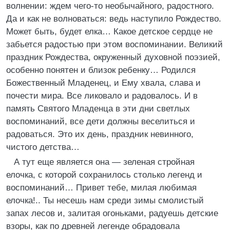
волнении: ждем чего-то необычайного, радостного.
Да и как не волноваться: ведь наступило Рождество.
Может быть, будет елка… Какое детское сердце не
забьется радостью при этом воспоминании. Великий
праздник Рождества, окруженный духовной поэзией,
особенно понятен и близок ребенку… Родился
Божественный Младенец, и Ему хвала, слава и
почести мира. Все ликовало и радовалось. И в
память Святого Младенца в эти дни светлых
воспоминаний, все дети должны веселиться и
радоваться. Это их день, праздник невинного,
чистого детства…
А тут еще является она — зеленая стройная
елочка, с которой сохранилось столько легенд и
воспоминаний… Привет тебе, милая любимая
елочка!.. Ты несешь нам среди зимы смолистый
запах лесов и, залитая огоньками, радуешь детские
взоры, как по древней легенде обрадовала