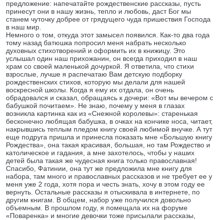
предложение: напечатайте рождественские рассказы, пусть
принесут они в нашу жизнь, тепло и любовь, даст Бог мы
станем чуточку добрее от грядущего чуда пришествия Господа
в наш мир.
Немного о том, откуда этот замысел появился. Как-то два года
тому назад батюшка попросил меня набрать несколько
духовных стихотворений и оформить их в книжицу. Это
услышал один наш прихожанин, он всегда приходил в наш
храм со своей маленькой дочуркой. Я ответила, что стихи
взрослые, лучше я распечатаю Вам детскую подборку
рождественских стихов, которую мы делали для нашей
воскресной школы. Когда я ему их отдала, он очень
обрадовался и сказал, обращаясь к дочери: «Вот мы вечером с
бабушкой почитаем». Не знаю, почему у меня в глазах
возникла картинка как из «Снежной королевы»: старенькая
бесконечно любящая бабушка, в очках на кончике носа, читает,
накрывшись теплым пледом книгу своей любимой внучке. А тут
еще подруга пришла и принесла показать мне «Большую книгу
Рождества», она такая красивая, большая, но там Рождество и
католическое и гадания, а мне захотелось, чтобы у наших
детей была такая же чудесная книга только православная!
Спасибо, Фатинии, она тут же предложила мне книгу для
набора, там много и православных рассказов и не требует ее у
меня уже 2 года, хотя пора и честь знать, хочу в этом году ее
вернуть. Остальные рассказы я отыскивала в интернете, по
другим книгам. В общем, набор уже получился довольно
объемным. В прошлом году, я помещала их на форуме
«Поваренка» и многие девочки тоже присылали рассказы,