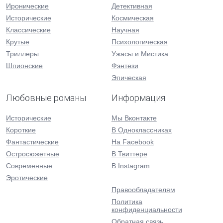
Иронические
Детективная
Исторические
Космическая
Классические
Научная
Крутые
Психологическая
Триллеры
Ужасы и Мистика
Шпионские
Фэнтези
Эпическая
Любовные романы
Информация
Исторические
Мы Вконтакте
Короткие
В Одноклассниках
Фантастические
На Facebook
Остросюжетные
В Твиттере
Современные
В Instagram
Эротические
Правообладателям
Политика
конфиденциальности
Обратная связь