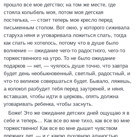
прошло все мое детство; на том же месте, где
стояла колыбель моя, потом моя детская
постелька, — стоит теперь мое кресло перед
письменным столом. Вот окно, у которого сиживала
старуха няня и уговаривала ложиться спать, тогда
как спать не хотелось, потому что в душе было
волнение — ожидание чего-то радостного, чего-то
торжественного на утро. То не было ожидание
подарков — нет, — чуялось душе точно, что завтра
будет день необыкновенный, светлый, радостный, и
что-то великое совершаться будет. Бывало, ляжешь,
а колокол разбудит тебя перед заутреней, и няня,
вставшая, чтобы идти в церковь, опять должна
уговаривать ребенка, чтобы заснуть.
Боже! Это же ожидание детских дней ощущаю я в
себе и теперь… Как все во мне тихо, как все во мне
торжественно! Как все во мне дышит чувством
прежних лет, — и с какою духовною алчностью