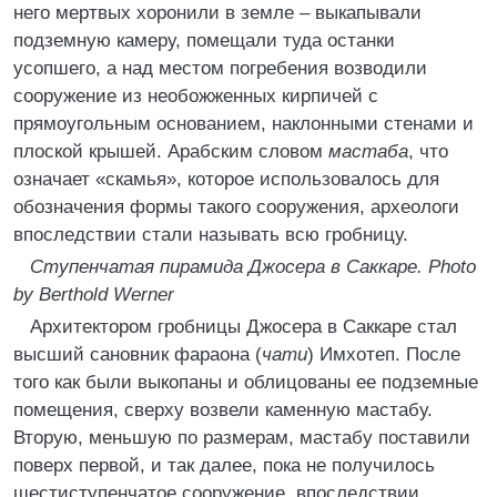
него мертвых хоронили в земле – выкапывали
подземную камеру, помещали туда останки
усопшего, а над местом погребения возводили
сооружение из необожженных кирпичей с
прямоугольным основанием, наклонными стенами и
плоской крышей. Арабским словом
мастаба
, что
означает «скамья», которое использовалось для
обозначения формы такого сооружения, археологи
впоследствии стали называть всю гробницу.
Ступенчатая пирамида Джосера в Саккаре. Photo
by Berthold Werner
Архитектором гробницы Джосера в Саккаре стал
высший сановник фараона (
чати
) Имхотеп. После
того как были выкопаны и облицованы ее подземные
помещения, сверху возвели каменную мастабу.
Вторую, меньшую по размерам, мастабу поставили
поверх первой, и так далее, пока не получилось
шестиступенчатое сооружение, впоследствии