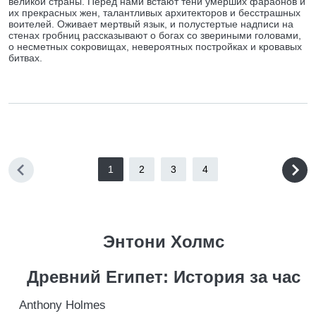
великой страны. Перед нами встают тени умерших фараонов и
их прекрасных жен, талантливых архитекторов и бесстрашных
воителей. Оживает мертвый язык, и полустертые надписи на
стенах гробниц рассказывают о богах со звериными головами,
о несметных сокровищах, невероятных постройках и кровавых
битвах.
1
2
3
4
Энтони Холмс
Древний Египет: История за час
Anthony Holmes