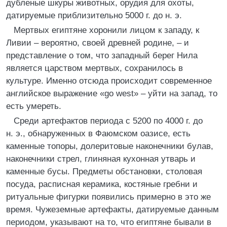
дубленые шкуры животных, орудия для охоты,
датируемые приблизительно 5000 г. до н. э.
Мертвых египтяне хоронили лицом к западу, к
Ливии – вероятно, своей древней родине, – и
представление о том, что западный берег Нила
является царством мертвых, сохранилось в
культуре. Именно отсюда происходит современное
английское выражение «go west» – уйти на запад, то
есть умереть.
Среди артефактов периода с 5200 по 4000 г. до
н. э., обнаруженных в Фаюмском оазисе, есть
каменные топоры, долеритовые наконечники булав,
наконечники стрел, глиняная кухонная утварь и
каменные бусы. Предметы обстановки, столовая
посуда, расписная керамика, костяные гребни и
ритуальные фигурки появились примерно в это же
время. Чужеземные артефакты, датируемые данным
периодом, указывают на то, что египтяне бывали в