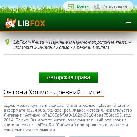
Войти
Регистрация
LibFox
»
Книги
»
Научные и научно-популярные книги
»
История
» Энтони Холмс - Древний Египет
Авторские права
Энтони Холмс - Древний Египет
Здесь можно купить и скачать "Энтони Холмс - Древний Египет"
в формате fb2, epub, txt, doc, pdf. Жанр: История, издательство
Литагент «Аттикус»b7a005df-f0a9-102b-9810-fbae753fdc93, год
2014. Так же Вы можете читать ознакомительный отрывок из
книги на сайте LibFox.Ru (ЛибФокс) или прочесть описание и
ознакомиться с отзывами.