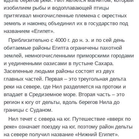
вдоль берегов реки. Нил являлся магнитом, который
изобилием рыбы и водоплавающей птицы
притягивал многочисленные племена с окрестных
земель и наконец объединил их в государство под
названием «Египет».
Приблизительно с 4000 г. до н. э. и по сей день
обитаемые районы Египта ограничены пахотной
землей, немногочисленными приморскими городами
и уединенными оазисами в пустыне Сахара.
Заселенные людьми районы состоят из двух
главных частей. Первая – это треугольная дельта
реки на севере, где Нил разделяется на протоки и
впадает в Средиземное море. Вторая часть – это
регион к югу от дельты, вдоль берегов Нила до
границы с Суданом.
Нил течет с севера на юг. Путешествие «вверх по
реке» означает поездку на юг, поэтому район дельты
на севере получил название «Нижний Египет».