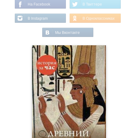
На Facebook
В Твиттере
В Instagram
В Одноклассниках
Мы Вконтакте