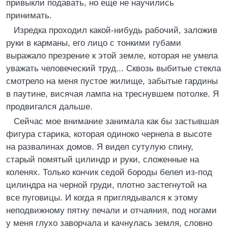
привыкли подавать, но еще не научились
принимать.
Изредка проходил какой-нибудь рабочий, заложив
руки в карманы, его лицо с тонкими губами
выражало презрение к этой земле, которая не умела
уважать человеческий труд... Сквозь выбитые стекла
смотрело на меня пустое жилище, забытые гардины
в паутине, висячая лампа на треснувшем потолке. Я
продвигался дальше.
Сейчас мое внимание занимала как бы застывшая
фигура старика, которая одиноко чернела в высоте
на развалинах домов. Я видел сутулую спину,
старый помятый цилиндр и руки, сложенные на
коленях. Только кончик седой бороды белел из-под
цилиндра на черной груди, плотно застегнутой на
все пуговицы. И когда я приглядывался к этому
неподвижному пятну печали и отчаяния, под ногами
у меня глухо заворчала и качнулась земля, словно