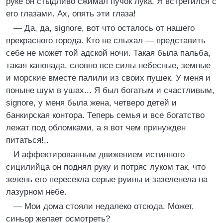
руке он стыдливо сжимал пучок лука. Я встретился с
его глазами. Ах, опять эти глаза!
— Да, да, signore, вот что осталось от нашего
прекрасного города. Кто не слыхал — представить
себе не может той адской ночи. Такая была пальба,
такая канонада, словно все силы небесные, земные
и морские вместе палили из своих пушек. У меня и
поныне шум в ушах... Я был богатым и счастливым,
signore, у меня была жена, четверо детей и
банкирская контора. Теперь семья и все богатство
лежат под обломками, а я вот чем принужден
питаться!..
И аффектированным движением истинного
сицилийца он поднял руку и потряс луком так, что
зелень его пересекла серые руины и зазеленела на
лазурном небе.
— Мои дома стояли недалеко отсюда. Может,
синьор желает осмотреть?