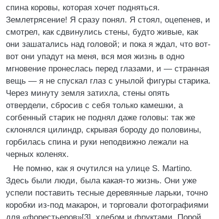
спина коровы, которая хочет подняться.
Землетрясение! Я сразу понял. Я стоял, оцепенев, и
смотрел, как сдвинулись стены, будто живые, как
они зашатались над головой; и пока я ждал, что вот-
вот они упадут на меня, вся моя жизнь в одно
мгновение пронеслась перед глазами, и — странная
вещь — я не спускал глаз с унылой фигуры старика.
Через минуту земля затихла, стены опять
отвердели, сбросив с себя только камешки, а
согбенный старик не поднял даже головы: так же
склонялся цилиндр, скрывая бороду до половины,
горбилась спина и руки неподвижно лежали на
черных коленях.
Не помню, как я очутился на улице S. Martino.
Здесь были люди, была какая-то жизнь. Они уже
успели поставить тесные деревянные ларьки, точно
коробки из-под макарон, и торговали фотографиями
для «форестьеров»[3], хлебом и фруктами. Порой