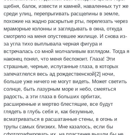
щебня, балок, извести и камней, наваленных тут же
среди улиц, перепрыгивать расщелины в земле,
похожие на жадно раскрытые рты, перелезать через
мраморные колонны и заглядывать в окна, откуда
смотрело на меня опустевшее жилище. И снова из-
за угла тихо выплывала черная фигура и
встречалась со мной молчаливым взглядом. Тогда я
наконец понял, что меня беспокоит. Глаза! Эти
страшные, черные, испуганные глаза, в которых
запечатлелся весь ад рождественской[2] ночи,
больше уже ничего не могут видеть. Может светить
солнце, быть лазурным море и небо, смеяться
радость, а эти глаза в больших орбитах,
расширенные и мертво блестящие, все будут
глядеть в глубь себя и, как безумные,
всматриваться в расшатанные стены, в огонь и
трупы самых близких. Мне казалось, если бы
сфотографировать их, на пластинке вышли бы не