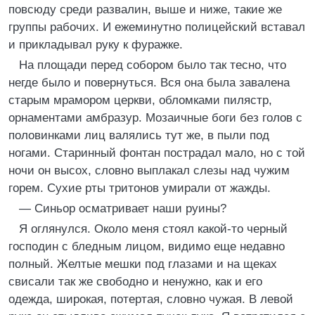
повсюду среди развалин, выше и ниже, такие же
группы рабочих. И ежеминутно полицейский вставал
и прикладывал руку к фуражке.
На площади перед собором было так тесно, что
негде было и повернуться. Вся она была завалена
старым мрамором церкви, обломками пилястр,
орнаментами амбразур. Мозаичные боги без голов с
половинками лиц валялись тут же, в пыли под
ногами. Старинный фонтан пострадал мало, но с той
ночи он высох, словно выплакал слезы над чужим
горем. Сухие рты тритонов умирали от жажды.
— Синьор осматривает наши руины?
Я оглянулся. Около меня стоял какой-то черный
господин с бледным лицом, видимо еще недавно
полный. Желтые мешки под глазами и на щеках
свисали так же свободно и ненужно, как и его
одежда, широкая, потертая, словно чужая. В левой