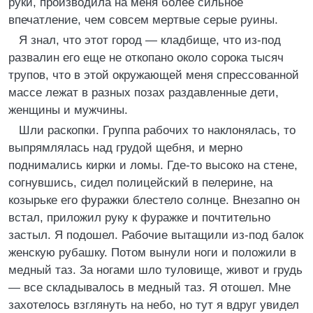
руки, производила на меня более сильное
впечатление, чем совсем мертвые серые руины.
Я знал, что этот город — кладбище, что из-под
развалин его еще не откопано около сорока тысяч
трупов, что в этой окружающей меня спрессованной
массе лежат в разных позах раздавленные дети,
женщины и мужчины.
Шли раскопки. Группа рабочих то наклонялась, то
выпрямлялась над грудой щебня, и мерно
поднимались кирки и ломы. Где-то высоко на стене,
согнувшись, сидел полицейский в пелерине, на
козырьке его фуражки блестело солнце. Внезапно он
встал, приложил руку к фуражке и почтительно
застыл. Я подошел. Рабочие вытащили из-под балок
женскую рубашку. Потом вынули ноги и положили в
медный таз. За ногами шло туловище, живот и грудь
— все складывалось в медный таз. Я отошел. Мне
захотелось взглянуть на небо, но тут я вдруг увидел