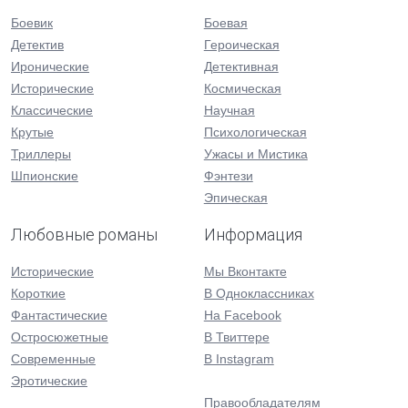
Боевик
Боевая
Детектив
Героическая
Иронические
Детективная
Исторические
Космическая
Классические
Научная
Крутые
Психологическая
Триллеры
Ужасы и Мистика
Шпионские
Фэнтези
Эпическая
Любовные романы
Информация
Исторические
Мы Вконтакте
Короткие
В Одноклассниках
Фантастические
На Facebook
Остросюжетные
В Твиттере
Современные
В Instagram
Эротические
Правообладателям