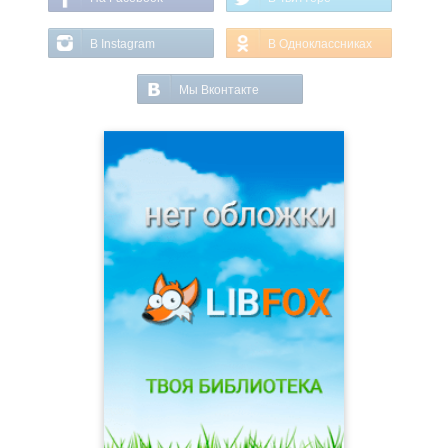
В Instagram
В Одноклассниках
Мы Вконтакте