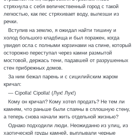
стряхнула с себя величественный город с такой
легкостью, как пес стряхивает воду, вылезши из
речки.
Вступив на землю, я ожидал найти тишину и
холод большого кладбища и был поражен, когда
увидел осла с полными корзинами на спине, который
осторожно переступал через камни размытой
мостовой, держась тени, падавшей от разрушенных
стен прибрежных домов.
За ним бежал парень и с сицилийским жаром
кричал:
— Cipolla! Cipolla! (Лук! Лук!)
Кому он кричал? Кому хотел продать? Не тем ли
камням, что раньше были спаяны в сплошную стену,
а теперь снова начали жить отдельной жизнью?
Однако подходили люди. Неожиданно из улиц, из
хаотической груды камней, выплывали черные