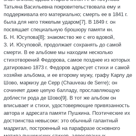
Татьяна Васильевна покровительствовала ему и
поддерживала его материально; смерть ее в 1841 г.
была для него тяжелым ударом[7]. В 1849 г. он
посвящает специальную брошюру памяти кн.
Б. Н. Юсупова[8]; знакомство же с его вдовой,
З. И. Юсуповой, продолжает сохранять до самой
смерти. В ее альбоме мы находим несколько
стихотворений Федорова, самое позднее из которых
датировано 1873 г. Федоров адресует стихи и самой
хозяйке альбома, и ее второму мужу, графу Карлу де
Шово, маркизу де Серр (Chauveau de Serre); он
сочиняет даже целую балладу, прославляющую
доблести рода де Шово[9]. В тот же альбом он
вписывает и стихи, удостоверяющие привязанность
автора и адресата памяти Пушкина. Поэтические их
достоинства невысоки: это обычный галантный
мадригал, построенный на парафразе основного
мотива пушкинских стихов, адресованных