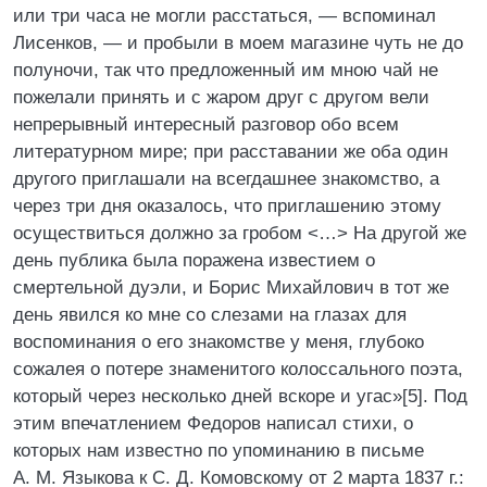
или три часа не могли расстаться, — вспоминал
Лисенков, — и пробыли в моем магазине чуть не до
полуночи, так что предложенный им мною чай не
пожелали принять и с жаром друг с другом вели
непрерывный интересный разговор обо всем
литературном мире; при расставании же оба один
другого приглашали на всегдашнее знакомство, а
через три дня оказалось, что приглашению этому
осуществиться должно за гробом <…> На другой же
день публика была поражена известием о
смертельной дуэли, и Борис Михайлович в тот же
день явился ко мне со слезами на глазах для
воспоминания о его знакомстве у меня, глубоко
сожалея о потере знаменитого колоссального поэта,
который через несколько дней вскоре и угас»[5]. Под
этим впечатлением Федоров написал стихи, о
которых нам известно по упоминанию в письме
А. М. Языкова к С. Д. Комовскому от 2 марта 1837 г.: