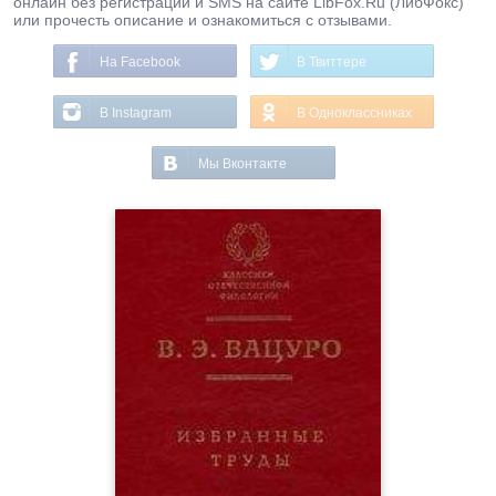
онлайн без регистрации и SMS на сайте LibFox.Ru (ЛибФокс)
или прочесть описание и ознакомиться с отзывами.
На Facebook
В Твиттере
В Instagram
В Одноклассниках
Мы Вконтакте