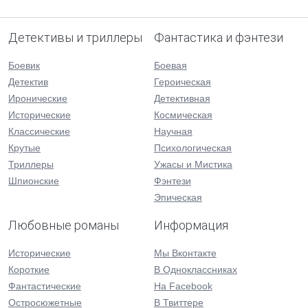
Детективы и триллеры
Фантастика и фэнтези
Боевик
Боевая
Детектив
Героическая
Иронические
Детективная
Исторические
Космическая
Классические
Научная
Крутые
Психологическая
Триллеры
Ужасы и Мистика
Шпионские
Фэнтези
Эпическая
Любовные романы
Информация
Исторические
Мы Вконтакте
Короткие
В Одноклассниках
Фантастические
На Facebook
Остросюжетные
В Твиттере