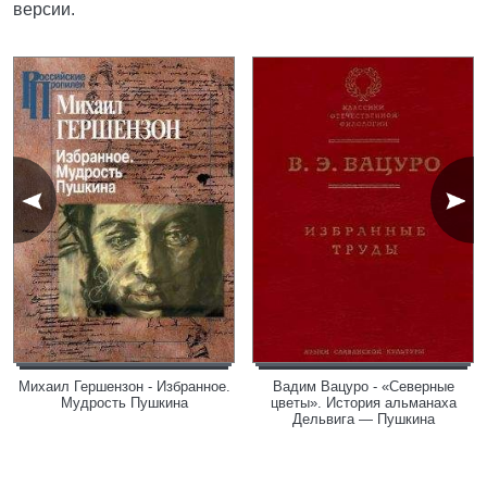
версии.
Михаил Гершензон - Избранное.
Вадим Вацуро - «Северные
Мудрость Пушкина
цветы». История альманаха
Дельвига — Пушкина