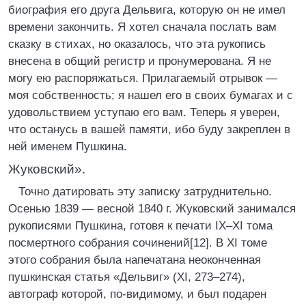
биография его друга Дельвига, которую он не имел
времени закончить. Я хотел сначала послать вам
сказку в стихах, но оказалось, что эта рукопись
внесена в общий регистр и пронумерована. Я не
могу ею раcпоряжаться. Прилагаемый отрывок —
моя собственность; я нашел его в своих бумагах и с
удовольствием уступаю его вам. Теперь я уверен,
что останусь в вашей памяти, ибо буду закреплен в
ней именем Пушкина.
Жуковский».
Точно датировать эту записку затруднительно.
Осенью 1839 — весной 1840 г. Жуковский занимался
рукописями Пушкина, готовя к печати IX–XI тома
посмертного собрания сочинений[12]. В XI томе
этого собрания была напечатана неоконченная
пушкинская статья «Дельвиг» (XI, 273–274),
автограф которой, по-видимому, и был подарен