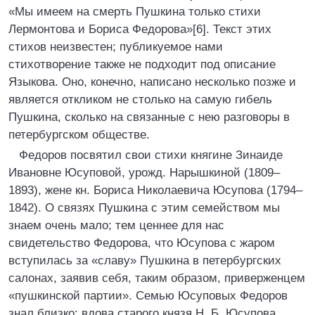
«Мы имеем на смерть Пушкина только стихи
Лермонтова и Бориса Федорова»[6]. Текст этих
стихов неизвестен; публикуемое нами
стихотворение также не подходит под описание
Языкова. Оно, конечно, написано несколько позже и
является откликом не столько на самую гибель
Пушкина, сколько на связанные с нею разговоры в
петербургском обществе.
Федоров посвятил свои стихи княгине Зинаиде
Ивановне Юсуповой, урожд. Нарышкиной (1809–
1893), жене кн. Бориса Николаевича Юсупова (1794–
1842). О связях Пушкина с этим семейством мы
знаем очень мало; тем ценнее для нас
свидетельство Федорова, что Юсупова с жаром
вступилась за «славу» Пушкина в петербургских
салонах, заявив себя, таким образом, приверженцем
«пушкинской партии». Семью Юсуповых Федоров
знал близко; вдова старого князя Н. Б. Юсупова