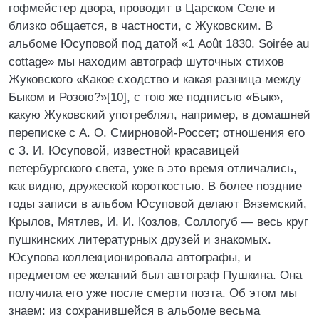
гофмейстер двора, проводит в Царском Селе и
близко общается, в частности, с Жуковским. В
альбоме Юсуповой под датой «1 Août 1830. Soirée au
cottage» мы находим автограф шуточных стихов
Жуковского «Какое сходство и какая разница между
Быком и Розою?»[10], с тою же подписью «Бык»,
какую Жуковский употреблял, например, в домашней
переписке с А. О. Смирновой-Россет; отношения его
с З. И. Юсуповой, известной красавицей
петербургского света, уже в это время отличались,
как видно, дружеской короткостью. В более поздние
годы записи в альбом Юсуповой делают Вяземский,
Крылов, Мятлев, И. И. Козлов, Соллогуб — весь круг
пушкинских литературных друзей и знакомых.
Юсупова коллекционировала автографы, и
предметом ее желаний был автограф Пушкина. Она
получила его уже после смерти поэта. Об этом мы
знаем: из сохранившейся в альбоме весьма