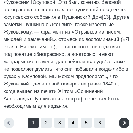
Жуковским Юсуповой. Это был, конечно, беловой
автограф на пяти листках, поступивший позднее из
юсуповского собрания в Пушкинский Дом[13]. Другие
заметки Пушкина о Дельвиге, также известные
Жуковскому, — фрагмент из «Отрывков из писем,
мыслей и замечаний», отрывок из воспоминаний («Я
ехал с Вяземским…»), — во-первых, не подходят
под понятие «биография», а во-вторых, имеют
жандармские пометы; дальнейшая их судьба также
не позволяет думать, что они побывали когда-либо в
руках у Юсуповой. Мы можем предполагать, что
Жуковский сделал свой подарок не ранее 1840 г.,
когда вышел из печати XI том «Сочинений
Александра Пушкина» и автограф перестал быть
необходимым для издания.
1
2
3
4
5
6