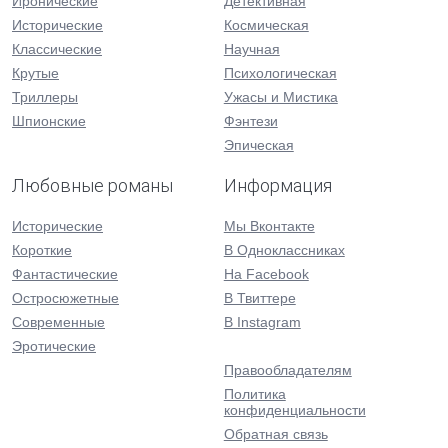
Иронические
Детективная
Исторические
Космическая
Классические
Научная
Крутые
Психологическая
Триллеры
Ужасы и Мистика
Шпионские
Фэнтези
Эпическая
Любовные романы
Информация
Исторические
Мы Вконтакте
Короткие
В Одноклассниках
Фантастические
На Facebook
Остросюжетные
В Твиттере
Современные
В Instagram
Эротические
Правообладателям
Политика
конфиденциальности
Обратная связь