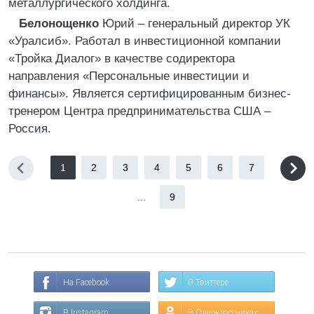
металлургического холдинга.
Белонощенко
Юрий – генеральный директор УК
«Уралсиб». Работал в инвестиционной компании
«Тройка Диалог» в качестве содиректора
направления «Персональные инвестиции и
финансы». Является сертифицированным бизнес-
тренером Центра предпринимательства США –
Россия.
1
2
3
4
5
6
7
...
9
На Facebook
В Твиттере
В Instagram
В Одноклассниках