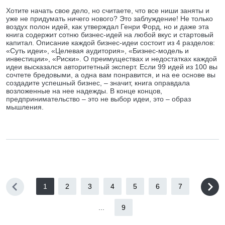
Хотите начать свое дело, но считаете, что все ниши заняты и
уже не придумать ничего нового? Это заблуждение! Не только
воздух полон идей, как утверждал Генри Форд, но и даже эта
книга содержит сотню бизнес-идей на любой вкус и стартовый
капитал. Описание каждой бизнес-идеи состоит из 4 разделов:
«Суть идеи», «Целевая аудитория», «Бизнес-модель и
инвестиции», «Риски». О преимуществах и недостатках каждой
идеи высказался авторитетный эксперт. Если 99 идей из 100 вы
сочтете бредовыми, а одна вам понравится, и на ее основе вы
создадите успешный бизнес, – значит, книга оправдала
возложенные на нее надежды. В конце концов,
предпринимательство – это не выбор идеи, это – образ
мышления.
1
2
3
4
5
6
7
...
9