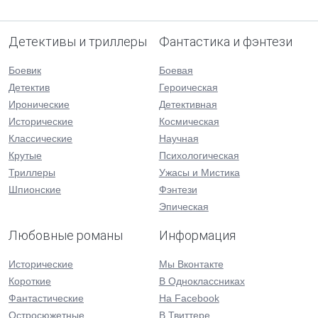
Детективы и триллеры
Фантастика и фэнтези
Боевик
Боевая
Детектив
Героическая
Иронические
Детективная
Исторические
Космическая
Классические
Научная
Крутые
Психологическая
Триллеры
Ужасы и Мистика
Шпионские
Фэнтези
Эпическая
Любовные романы
Информация
Исторические
Мы Вконтакте
Короткие
В Одноклассниках
Фантастические
На Facebook
Остросюжетные
В Твиттере