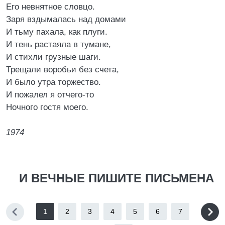
Его невнятное словцо.
Заря вздымалась над домами
И тьму пахала, как плуги.
И тень растаяла в тумане,
И стихли грузные шаги.
Трещали воробьи без счета,
И было утра торжество.
И пожалел я отчего-то
Ночного гостя моего.
1974
И ВЕЧНЫЕ ПИШИТЕ ПИСЬМЕНА
1
2
3
4
5
6
7