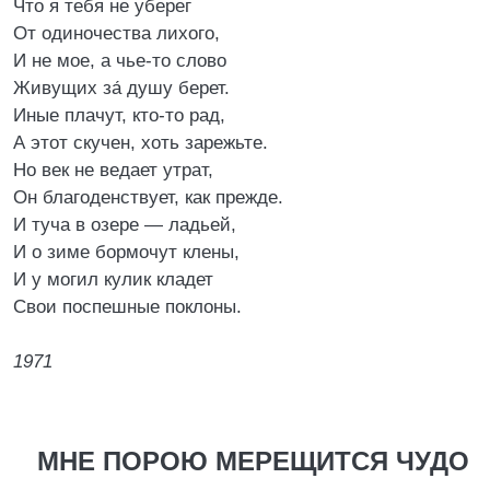
Что я тебя не уберег
От одиночества лихого,
И не мое, а чье-то слово
Живущих за́ душу берет.
Иные плачут, кто-то рад,
А этот скучен, хоть зарежьте.
Но век не ведает утрат,
Он благоденствует, как прежде.
И туча в озере — ладьей,
И о зиме бормочут клены,
И у могил кулик кладет
Свои поспешные поклоны.
1971
МНЕ ПОРОЮ МЕРЕЩИТСЯ ЧУДО