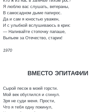
Кто ж из нас в запечье тихом рос?
Я люблю вас слушать, ветераны,
В самосадном дыме папирос.
Да и сам я юностью уважен,
И с улыбкой вслушиваюсь в крик:
— Наливайте стопочку папаше,
Выпьем за Отечество, старик!
1970
ВМЕСТО ЭПИТАФИИ
Сырой песок в моей горсти.
Мой век обуглился и сгинул.
Зря не суди меня. Прости,
Что я тебя одну покинул,