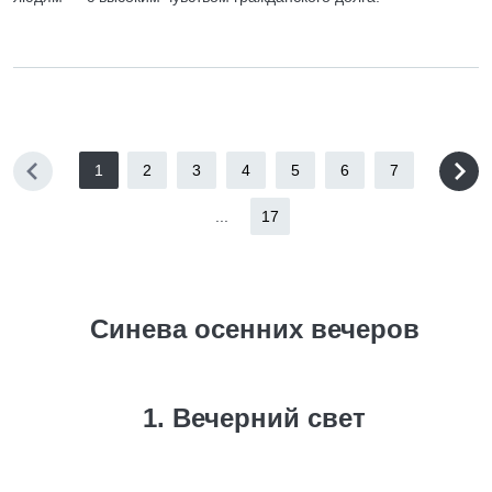
1
2
3
4
5
6
7
...
17
Синева осенних вечеров
1. Вечерний свет