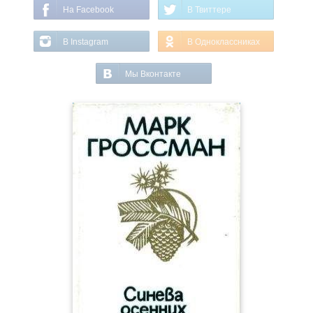
На Facebook
В Твиттере
В Instagram
В Одноклассниках
Мы Вконтакте