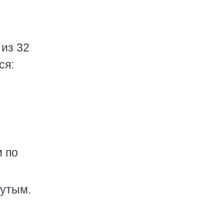
 из 32
ся:
м по
нутым.