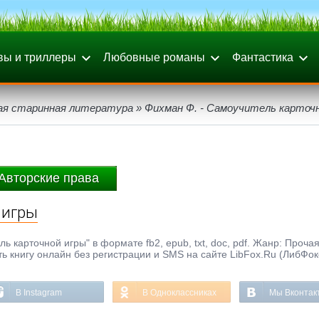
вы и триллеры
Любовные романы
Фантастика
ая старинная литература
» Фихман Ф. - Самоучитель карточ
Авторские права
 игры
 карточной игры" в формате fb2, epub, txt, doc, pdf. Жанр: Проча
ть книгу онлайн без регистрации и SMS на сайте LibFox.Ru (ЛибФок
В Instagram
В Одноклассниках
Мы Вконтак