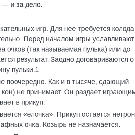
 — и за дело.
ательных игр. Для нее требуется колода
тельно. Перед началом игры уславливают
ва очков (так называемая пулька) или до
ется результат. Заодно договариваются о
ину пульки.1
е поочередно. Как и в тысяче, сдающий
й кон) не принимает. Он раздает играющи
вает в прикуп.
ается «елочка». Прикуп остается нетро
рафных очка. Козырь не назначается.