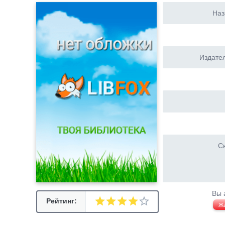
Наз
Издател
Ск
Вы 
Рейтинг:
Ж