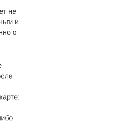
ет не
ньги и
нно о
е
осле
карте:
либо