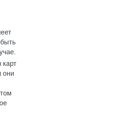
меет
 быть
учае.
 карт
м они
этом
кое