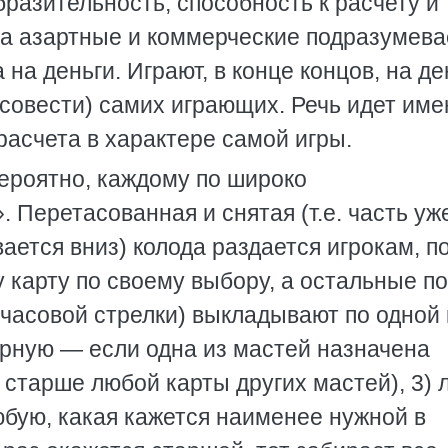
разительность, способность к расчету и
на азартные и коммерческие подразумева
 на деньги. Играют, в конце концов, на де
 совести) самих играющих. Речь идет име
расчета в характере самой игры.
ероятно, каждому по широко
 Перетасованная и снятая (т.е. часть уж
ется вниз) колода раздается игрокам, п
у карту по своему выбору, а остальные по
часовой стрелки) выкладывают по одной 
зырную — если одна из мастей назначена
 старше любой карты других мастей), 3) 
любую, какая кажется наименее нужной в