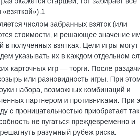
 раз окажется старшей, тот забирает все
 «взяткой»).1
ляется числом забранных взяток (или
аются стоимости, и решающее значение и
 в полученных взятках. Цели игры могут
дем указывать их в каждом отдельном сл
их карточных игр — торги. После раздачи
 козырь или разновидность игры. При это
 руки набора, возможных комбинаций и
ученных партнером и противниками. При 
яду с проницательностью приобретает та
особность не пугаться преждевременно и
ерешагнуть разумный рубеж риска.