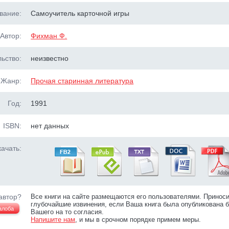
вание:
Самоучитель карточной игры
Автор:
Фихман Ф.
ьство:
неизвестно
Жанр:
Прочая старинная литература
Год:
1991
ISBN:
нет данных
ачать:
автор?
Все книги на сайте размещаются его пользователями. Принос
глубочайшие извинения, если Ваша книга была опубликована б
алоба
Вашего на то согласия.
Напишите нам
, и мы в срочном порядке примем меры.