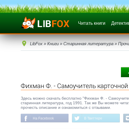
Читать книги
Детекти
LibFox
»
Книги
»
Старинная литература
»
Проч
Фихман Ф. - Самоучитель карточной
Здесь можно скачать бесплатно "Фихман Ф. - Самоучитель
старинная литература, год 1991. Так же Вы можете чита
прочесть описание и ознакомиться с отзывами.
На Facebook
В Твиттере