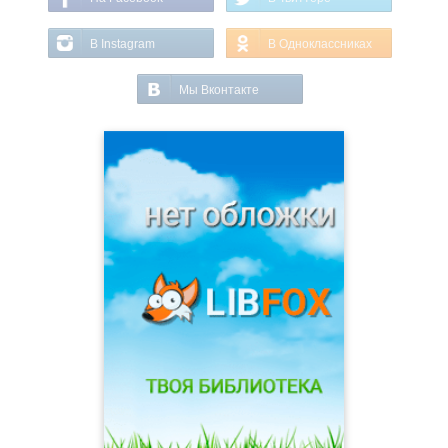
В Instagram
В Одноклассниках
Мы Вконтакте