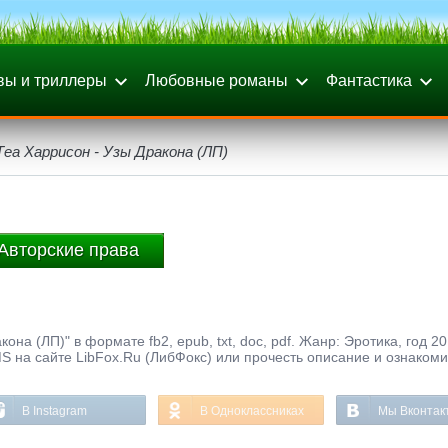
вы и триллеры
Любовные романы
Фантастика
Теа Харрисон - Узы Дракона (ЛП)
Авторские права
на (ЛП)" в формате fb2, epub, txt, doc, pdf. Жанр: Эротика, год 20
S на сайте LibFox.Ru (ЛибФокс) или прочесть описание и ознакоми
В Instagram
В Одноклассниках
Мы Вконтак