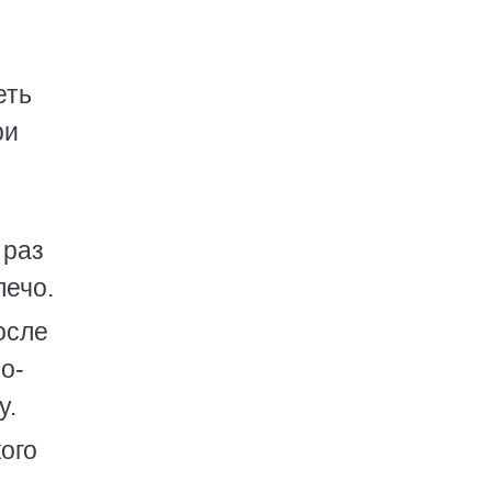
еть
ри
 раз
лечо.
осле
о-
у.
ого