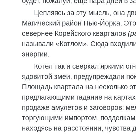
будет, пожалуй, еще пара дней в з
Цепляясь за эту мысль, она дв
Магический район Нью-Йорка. Это
севернее Корейского кварталов
(р
называли «Котлом». Сюда входили
энергии.
Котел так и сверкал яркими ог
ядовитой змеи, предупреждали по
Площадь квартала на несколько э
предлагающими гадание на картах 
продаже амулетов и заговоров; м
торгующими импортом, подделкам
находясь на расстоянии, чувства 