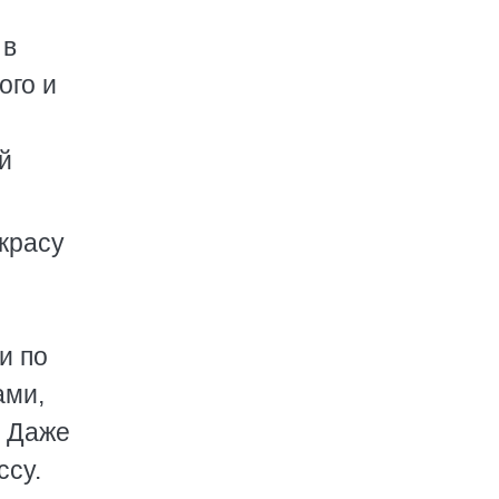
 в
ого и
й
окрасу
и по
ами,
. Даже
ссу.