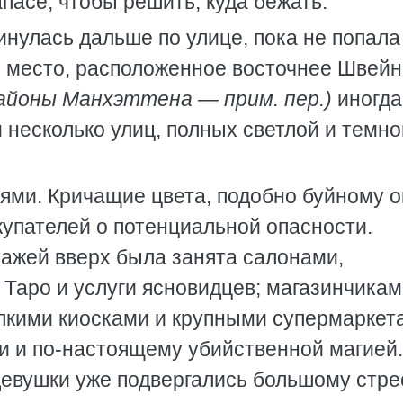
апасе, чтобы решить, куда бежать.
инулась дальше по улице, пока не попала
 место, расположенное восточнее Швейн
айоны Манхэттена — прим. пер.)
иногда
 несколько улиц, полных светлой и темно
нями. Кричащие цвета, подобно буйному 
купателей о потенциальной опасности.
тажей вверх была занята салонами,
Таро и услуги ясновидцев; магазинчикам
елкими киосками и крупными супермаркет
и и по-настоящему убийственной магией
девушки уже подвергались большому стре