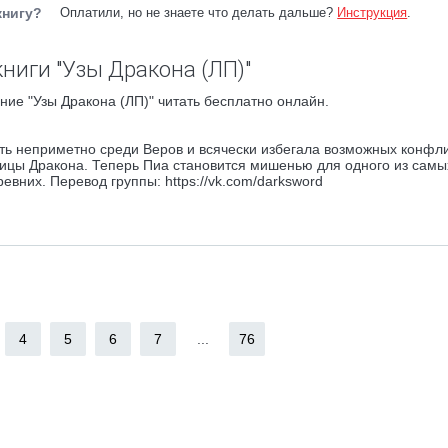
книгу?
Оплатили, но не знаете что делать дальше?
Инструкция
.
ниги "Узы Дракона (ЛП)"
ние "Узы Дракона (ЛП)" читать бесплатно онлайн.
ть неприметно среди Веров и всячески избегала возможных конфли
ицы Дракона. Теперь Пиа становится мишенью для одного из самы
вних. Перевод группы: https://vk.com/darksword
4
5
6
7
...
76