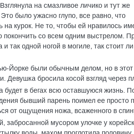
 Взглянула на смазливое личико и тут же
то было ужасно глупо, все равно, что
ь на курок. Не то, чтобы ей нравилось им
о покончить со всем одним выстрелом. П
и так одной ногой в могиле, так стоит ли
Нью-Йорке были обычным делом, но в этот
. Девушка бросила косой взгляд через п
а будет в бегах всю оставшуюся жизнь. П
дения бывший парень поимел ее просто п
ься от ощущения ножа, всаженного в спин
й, забросанной мусором улочке у корейск
тылку воды, махом проглотила половину.