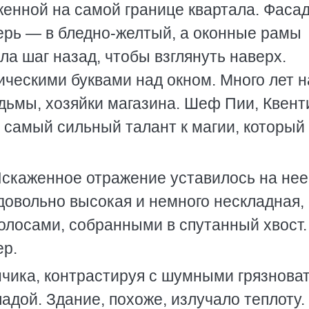
женной на самой границе квартала. Фаса
верь — в бледно-желтый, а оконные рамы
а шаг назад, чтобы взглянуть наверх.
ческими буквами над окном. Много лет н
дьмы, хозяйки магазина. Шеф Пии, Квент
 самый сильный талант к магии, который
Искаженное отражение уставилось на нее
довольно высокая и немного нескладная, 
лосами, собранными в спутанный хвост.
ер.
нчика, контрастируя с шумными грязнова
дой. Здание, похоже, излучало теплоту.