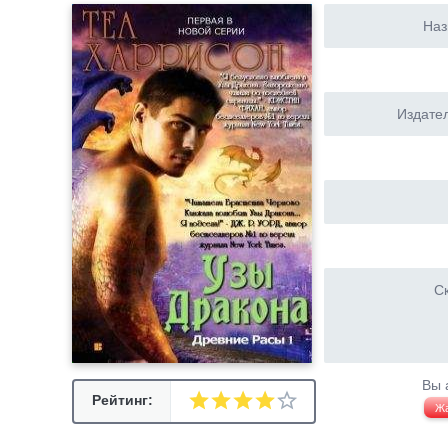
Наз
Издател
Ск
Вы 
Рейтинг:
Ж