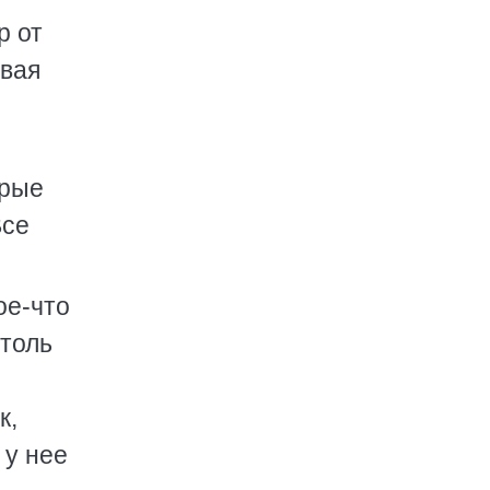
р от
ивая
орые
Все
ое-что
столь
к,
 у нее