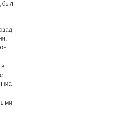
д был
азад
ин,
 он
 в
с
 Пиа
тыми