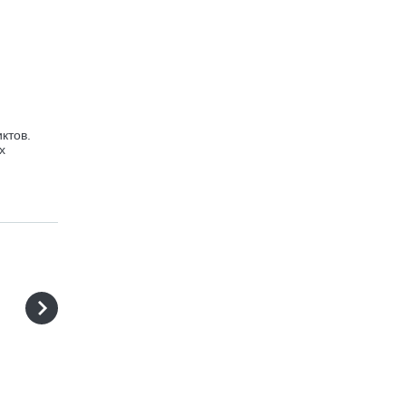
ктов.
х